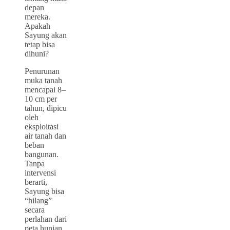
depan
mereka.
Apakah
Sayung akan
tetap bisa
dihuni?
Penurunan
muka tanah
mencapai 8–
10 cm per
tahun, dipicu
oleh
eksploitasi
air tanah dan
beban
bangunan.
Tanpa
intervensi
berarti,
Sayung bisa
“hilang”
secara
perlahan dari
peta hunian