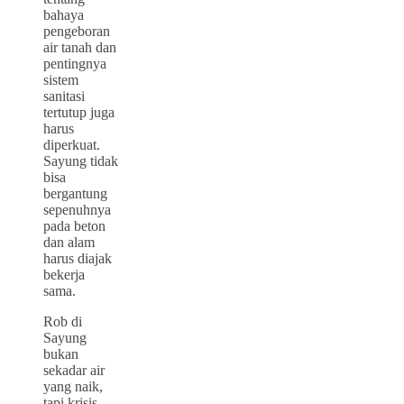
bahaya
pengeboran
air tanah dan
pentingnya
sistem
sanitasi
tertutup juga
harus
diperkuat.
Sayung tidak
bisa
bergantung
sepenuhnya
pada beton
dan alam
harus diajak
bekerja
sama.
Rob di
Sayung
bukan
sekadar air
yang naik,
tapi krisis