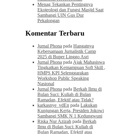
Menag Tekankan Pentingnya
Ekoteologi dan Fungsi Masjid Saat
Sambangi UIN Gus Dur
Pekalongan
Komentar Terbaru
Jurnal Phona
pada
Hangatnya
Kebersamaan Jurnalistik Camp
2025 di Buper Linggo Asri
Jurnal Phona
pada
Ajak Mahasiswa
Tingkatkan Kemampuan Soft Skill ,
HMPS KPI Selenggarakan
Workshop Public Speaking
Nasional
Jurnal Phona
pada
Berkah Ilmu di
Bulan Suci: Kuliah di Bulan
Ramadan, Efektif atau Tidak?
karkasnye_vdEn
pada
Lakukan
Kunjungan Kerja, Presiden Jokowi
Sambangi SMK N 1 Kedungwuni
Riska Nur Azizah
pada
Berkah
Ilmu di Bulan Suci: Kuliah di
Bulan Ramadan, Efektif atau