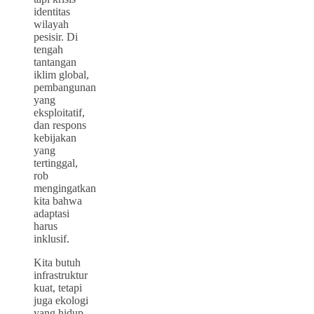
identitas
wilayah
pesisir. Di
tengah
tantangan
iklim global,
pembangunan
yang
eksploitatif,
dan respons
kebijakan
yang
tertinggal,
rob
mengingatkan
kita bahwa
adaptasi
harus
inklusif.
Kita butuh
infrastruktur
kuat, tetapi
juga ekologi
yang hidup