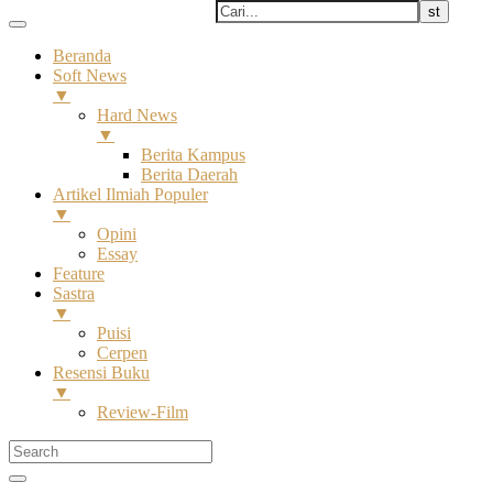
Beranda
Soft News
▼
Hard News
▼
Berita Kampus
Berita Daerah
Artikel Ilmiah Populer
▼
Opini
Essay
Feature
Sastra
▼
Puisi
Cerpen
Resensi Buku
▼
Review-Film