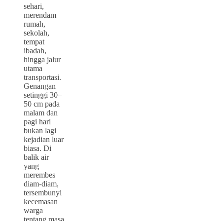
sehari,
merendam
rumah,
sekolah,
tempat
ibadah,
hingga jalur
utama
transportasi.
Genangan
setinggi 30–
50 cm pada
malam dan
pagi hari
bukan lagi
kejadian luar
biasa. Di
balik air
yang
merembes
diam-diam,
tersembunyi
kecemasan
warga
tentang masa