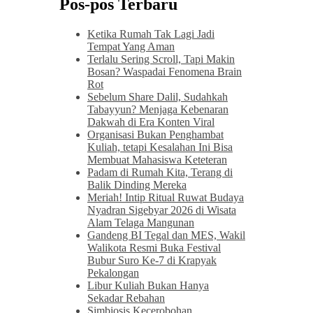
Pos-pos Terbaru
Ketika Rumah Tak Lagi Jadi
Tempat Yang Aman
Terlalu Sering Scroll, Tapi Makin
Bosan? Waspadai Fenomena Brain
Rot
Sebelum Share Dalil, Sudahkah
Tabayyun? Menjaga Kebenaran
Dakwah di Era Konten Viral
Organisasi Bukan Penghambat
Kuliah, tetapi Kesalahan Ini Bisa
Membuat Mahasiswa Keteteran
Padam di Rumah Kita, Terang di
Balik Dinding Mereka
Meriah! Intip Ritual Ruwat Budaya
Nyadran Sigebyar 2026 di Wisata
Alam Telaga Mangunan
Gandeng BI Tegal dan MES, Wakil
Walikota Resmi Buka Festival
Bubur Suro Ke-7 di Krapyak
Pekalongan
Libur Kuliah Bukan Hanya
Sekadar Rebahan
Simbiosis Kecerobohan