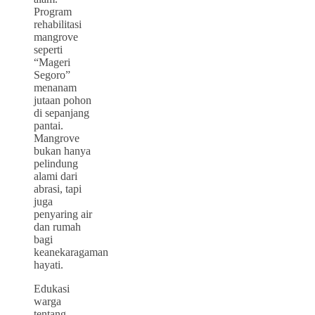
Program
rehabilitasi
mangrove
seperti
“Mageri
Segoro”
menanam
jutaan pohon
di sepanjang
pantai.
Mangrove
bukan hanya
pelindung
alami dari
abrasi, tapi
juga
penyaring air
dan rumah
bagi
keanekaragaman
hayati.
Edukasi
warga
tentang