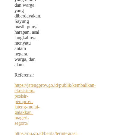
dan warga
yang
diberdayakan.
Sayung
masih punya
harapan, asal
langkahnya
menyatu
antara
negara,
warga, dan
alam.
Referensi:
https://jatengprov.go.id/publik/kembalikan-
ekosistem-
pesisir-
pemprov-
jateng-mulai-
galakkan-
mageri-
segoro/
https://pu.go.id/berita/terintegrasi-