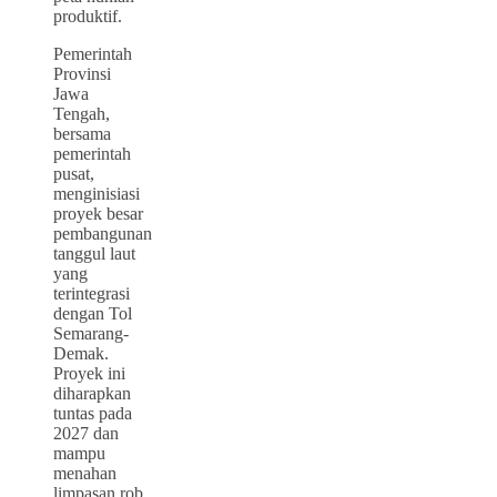
produktif.
Pemerintah
Provinsi
Jawa
Tengah,
bersama
pemerintah
pusat,
menginisiasi
proyek besar
pembangunan
tanggul laut
yang
terintegrasi
dengan Tol
Semarang-
Demak.
Proyek ini
diharapkan
tuntas pada
2027 dan
mampu
menahan
limpasan rob