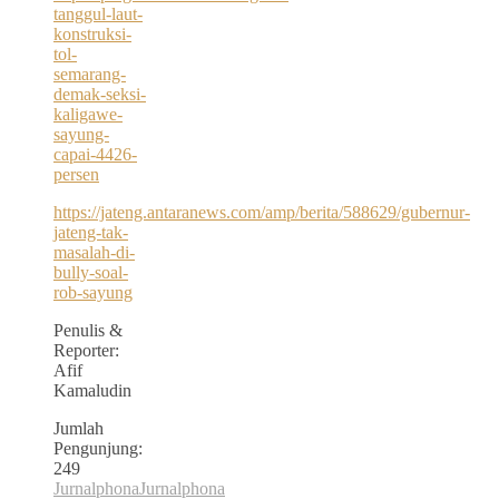
tanggul-laut-
konstruksi-
tol-
semarang-
demak-seksi-
kaligawe-
sayung-
capai-4426-
persen
https://jateng.antaranews.com/amp/berita/588629/gubernur-
jateng-tak-
masalah-di-
bully-soal-
rob-sayung
Penulis &
Reporter:
Afif
Kamaludin
Jumlah
Pengunjung:
249
Jurnalphona
Jurnalphona