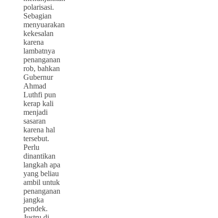
polarisasi.
Sebagian
menyuarakan
kekesalan
karena
lambatnya
penanganan
rob, bahkan
Gubernur
Ahmad
Luthfi pun
kerap kali
menjadi
sasaran
karena hal
tersebut.
Perlu
dinantikan
langkah apa
yang beliau
ambil untuk
penanganan
jangka
pendek.
Justru di