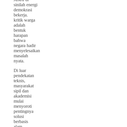
sinilah energi
demokrasi
bekerja.
kritik warga
adalah
bentuk
harapan
bahwa
negara hadir
menyelesaikan
masalah
nyata.
Di luar
pendekatan
teknis,
masyarakat
sipil dan
akademisi
mulai
menyoroti
pentingnya
solusi
berbasis
alam.