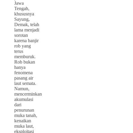
Jawa
Tengah,
khususnya
Sayung,
Demak, telah
lama menjadi
sorotan
karena banjir
rob yang
terus
memburuk.
Rob bukan
hanya
fenomena
pasang air
laut semata.
Namun,
mencerminkan
akumulasi
dari
penurunan
muka tanah,
kenaikan
muka laut,
eksploitasi