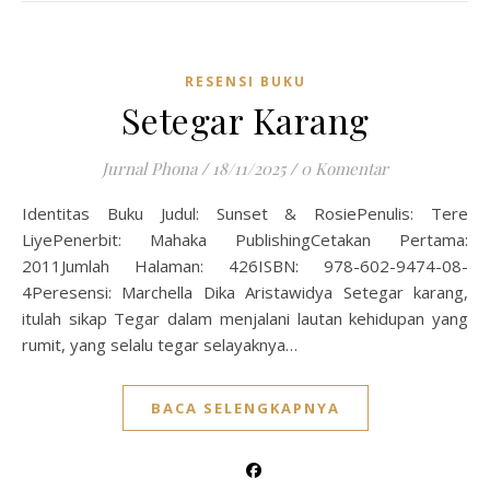
RESENSI BUKU
Setegar Karang
Jurnal Phona
/
18/11/2025
/
0 Komentar
Identitas Buku Judul: Sunset & RosiePenulis: Tere
LiyePenerbit: Mahaka PublishingCetakan Pertama:
2011Jumlah Halaman: 426ISBN: 978-602-9474-08-
4Peresensi: Marchella Dika Aristawidya Setegar karang,
itulah sikap Tegar dalam menjalani lautan kehidupan yang
rumit, yang selalu tegar selayaknya…
BACA SELENGKAPNYA