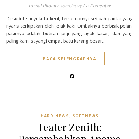
Jurnal Phona
/
20/11/2025
/
0 Komentar
Di sudut sunyi kota kecil, tersembunyi sebuah pantai yang
nyaris terlupakan oleh jejak kaki. Ombaknya berbisik pelan,
pasirnya adalah butiran janji yang agak kasar, dan yang
paling kami sayangi empat batu karang besar…
BACA SELENGKAPNYA
,
HARD NEWS
SOFTNEWS
Teater Zenith:
Persembahkan Anoma