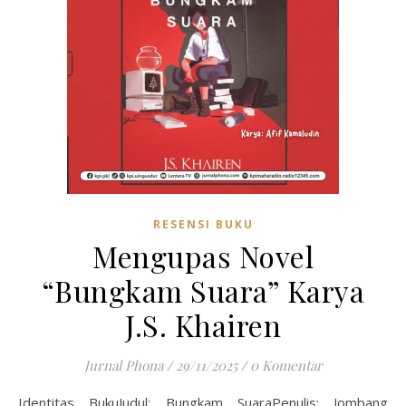
RESENSI BUKU
Mengupas Novel
“Bungkam Suara” Karya
J.S. Khairen
Jurnal Phona
/
29/11/2025
/
0 Komentar
Identitas BukuJudul: Bungkam SuaraPenulis: Jombang