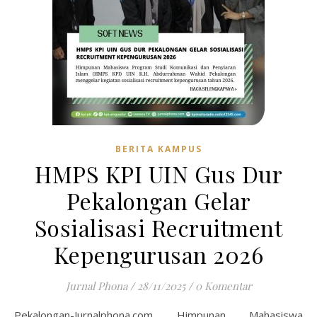
BERITA KAMPUS
HMPS KPI UIN Gus Dur
Pekalongan Gelar
Sosialisasi Recruitment
Kepengurusan 2026
Jurnal Phona
/
28/11/2025
/
0 Komentar
Pekalongan-Jurnalphona.com Himpunan Mahasiswa