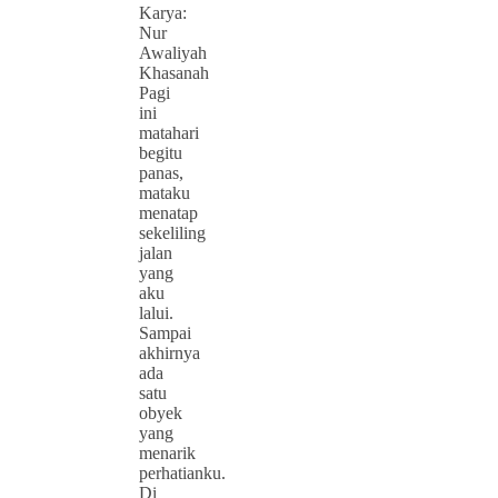
Karya:
Nur
Awaliyah
Khasanah
Pagi
ini
matahari
begitu
panas,
mataku
menatap
sekeliling
jalan
yang
aku
lalui.
Sampai
akhirnya
ada
satu
obyek
yang
menarik
perhatianku.
Di