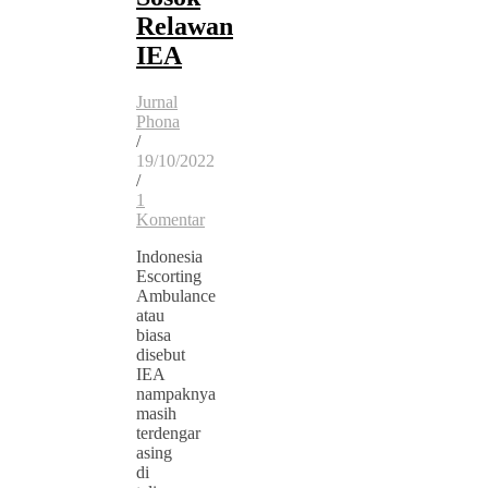
Relawan
IEA
Jurnal
Phona
/
19/10/2022
/
1
Komentar
Indonesia
Escorting
Ambulance
atau
biasa
disebut
IEA
nampaknya
masih
terdengar
asing
di