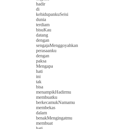
hadir
di
kehidupankuSeisi
dunia
terdiam
bisuKau
datang
dengan
sengajaMenggoyahkan
perasaanku
dengan
paksa
Mengapa
hati
ini
tak
bisa
menampikHadirmu
membuatku
berkecamukNamamu
membekas
dalam
benakMengingatmu
membuat
hati