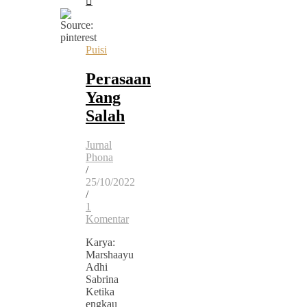
Puisi
Perasaan
Yang
Salah
Jurnal
Phona
/
25/10/2022
/
1
Komentar
Karya:
Marshaayu
Adhi
Sabrina
Ketika
engkau