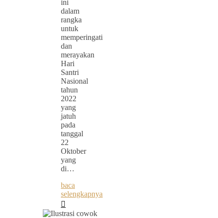
ini
dalam
rangka
untuk
memperingati
dan
merayakan
Hari
Santri
Nasional
tahun
2022
yang
jatuh
pada
tanggal
22
Oktober
yang
di…
baca
selengkapnya