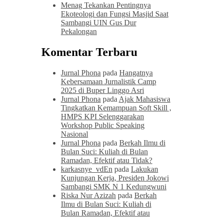
Menag Tekankan Pentingnya
Ekoteologi dan Fungsi Masjid Saat
Sambangi UIN Gus Dur
Pekalongan
Komentar Terbaru
Jurnal Phona
pada
Hangatnya
Kebersamaan Jurnalistik Camp
2025 di Buper Linggo Asri
Jurnal Phona
pada
Ajak Mahasiswa
Tingkatkan Kemampuan Soft Skill ,
HMPS KPI Selenggarakan
Workshop Public Speaking
Nasional
Jurnal Phona
pada
Berkah Ilmu di
Bulan Suci: Kuliah di Bulan
Ramadan, Efektif atau Tidak?
karkasnye_vdEn
pada
Lakukan
Kunjungan Kerja, Presiden Jokowi
Sambangi SMK N 1 Kedungwuni
Riska Nur Azizah
pada
Berkah
Ilmu di Bulan Suci: Kuliah di
Bulan Ramadan, Efektif atau