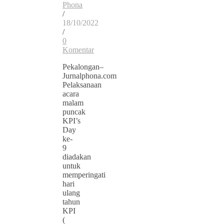
Phona
/
18/10/2022
/
0
Komentar
Pekalongan–
Jurnalphona.com
Pelaksanaan
acara
malam
puncak
KPI’s
Day
ke-
9
diadakan
untuk
memperingati
hari
ulang
tahun
KPI
(