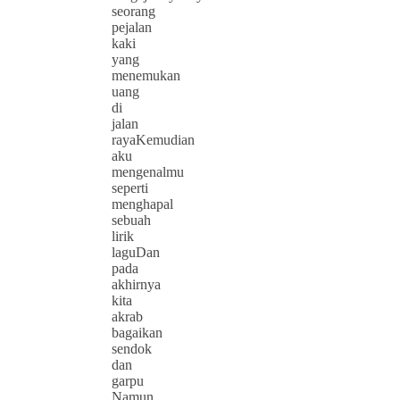
seorang
pejalan
kaki
yang
menemukan
uang
di
jalan
rayaKemudian
aku
mengenalmu
seperti
menghapal
sebuah
lirik
laguDan
pada
akhirnya
kita
akrab
bagaikan
sendok
dan
garpu
Namun