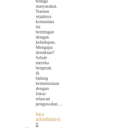
telinga
masyarakat.
Namun
sejatinya
komunitas
ini
beriringan
dengan
kehidupan.
Mengapa
demikian?
Sebab
mereka
bergerak
di
bidang
kemanusiaan
dengan
fokus
relawan
pengawalan…
baca
selengkapnya