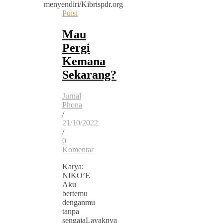
Puisi
Mau
Pergi
Kemana
Sekarang?
Jurnal
Phona
/
21/10/2022
/
0
Komentar
Karya:
NIKO’E
Aku
bertemu
denganmu
tanpa
sengajaLayaknya