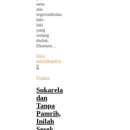
sana
ada
segerombolan
laki-
laki
yang
sedang
duduk.
Diantara…
baca
selengkapnya
Feature
Sukarela
dan
Tanpa
Pamrih,
Inilah
Sosok