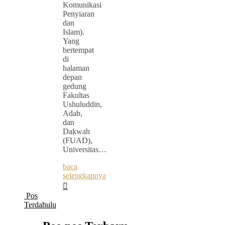
Komunikasi
Penyiaran
dan
Islam).
Yang
bertempat
di
halaman
depan
gedung
Fakultas
Ushuluddin,
Adab,
dan
Dakwah
(FUAD),
Universitas…
baca
selengkapnya
Pos
Terdahulu