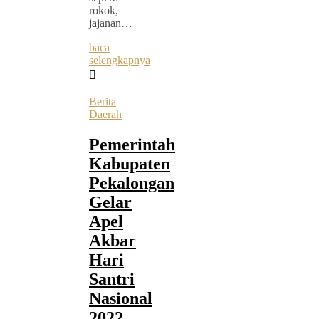
rokok,
jajanan…
baca
selengkapnya
Berita
Daerah
Pemerintah
Kabupaten
Pekalongan
Gelar
Apel
Akbar
Hari
Santri
Nasional
2022