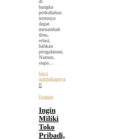
di
bangku
perkuliahan
tentunya
dapat
menambah
ilmu,
relasi,
bahkan
pengalaman.
Namun,
siapa…
baca
selengkapnya
Feature
Ingin
Miliki
Toko
Pribadi,