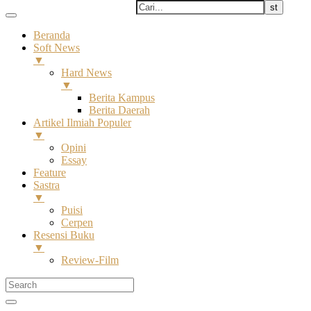
Beranda
Soft News
▼
Hard News
▼
Berita Kampus
Berita Daerah
Artikel Ilmiah Populer
▼
Opini
Essay
Feature
Sastra
▼
Puisi
Cerpen
Resensi Buku
▼
Review-Film