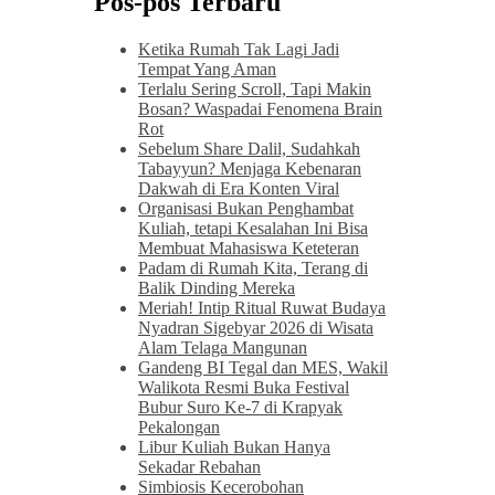
Pos-pos Terbaru
Ketika Rumah Tak Lagi Jadi
Tempat Yang Aman
Terlalu Sering Scroll, Tapi Makin
Bosan? Waspadai Fenomena Brain
Rot
Sebelum Share Dalil, Sudahkah
Tabayyun? Menjaga Kebenaran
Dakwah di Era Konten Viral
Organisasi Bukan Penghambat
Kuliah, tetapi Kesalahan Ini Bisa
Membuat Mahasiswa Keteteran
Padam di Rumah Kita, Terang di
Balik Dinding Mereka
Meriah! Intip Ritual Ruwat Budaya
Nyadran Sigebyar 2026 di Wisata
Alam Telaga Mangunan
Gandeng BI Tegal dan MES, Wakil
Walikota Resmi Buka Festival
Bubur Suro Ke-7 di Krapyak
Pekalongan
Libur Kuliah Bukan Hanya
Sekadar Rebahan
Simbiosis Kecerobohan