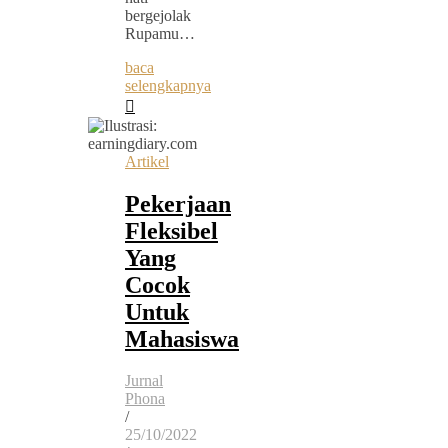
bergejolak
Rupamu…
baca
selengkapnya
Artikel
Pekerjaan
Fleksibel
Yang
Cocok
Untuk
Mahasiswa
Jurnal
Phona
/
25/10/2022