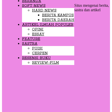
BERANDA
Situs mengenai berita,
SOFT NEWS
sastra dan artikel
HARD NEWS
BERITA KAMPUS
BERITA DAERAH
ARTIKEL ILMIAH POPULER
OPINI
ESSAY
FEATURE
SASTRA
PUISI
CERPEN
RESENSI BUKU
REVIEW-FILM