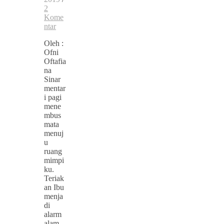
2
Kome
ntar
Oleh :
Ofni
Oftafia
na
Sinar
mentar
i pagi
mene
mbus
mata
menuj
u
ruang
mimpi
ku.
Teriak
an Ibu
menja
di
alarm
alam