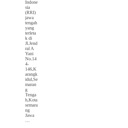
Indone
sia
(RRI)
jawa
tengah
yang
terleta
k di
Jl.Jend
ral A
Yani
No.14
4-
146,K
arangk
idul,Se
maran
g
Tenga
h,Kota
semara
ng
Jawa
…