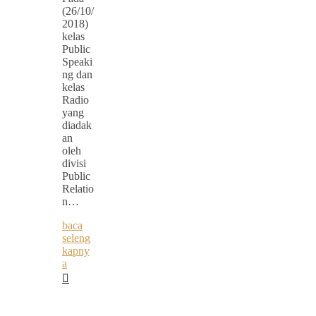
(26/10/
2018)
kelas
Public
Speaki
ng dan
kelas
Radio
yang
diadak
an
oleh
divisi
Public
Relatio
n…
baca
seleng
kapny
a