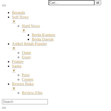
Beranda
Soft News
▼
Hard News
▼
Berita Kampus
Berita Daerah
Artikel Ilmiah Populer
▼
Opini
Essay
Feature
Sastra
▼
Puisi
Cerpen
Resensi Buku
▼
Review-Film