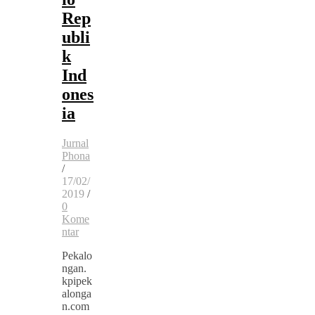
Rep
ubli
k
Ind
ones
ia
Jurnal
Phona
/
17/02/
2019
/
0
Kome
ntar
Pekalo
ngan.
kpipek
alonga
n.com