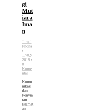
gi
Mut
iara
Ima
n
Jurnal
Phona
/
17/02/
2019
/
0
Kome
ntar
Komu
nikasi
dan
Penyia
ran
Islamat
au