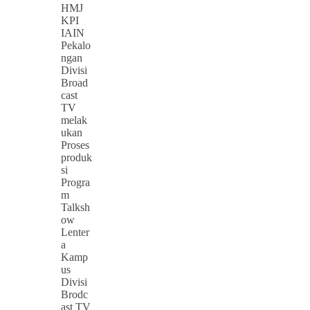
HMJ
KPI
IAIN
Pekalo
ngan
Divisi
Broad
cast
TV
melak
ukan
Proses
produk
si
Progra
m
Talksh
ow
Lenter
a
Kamp
us
Divisi
Brodc
ast TV