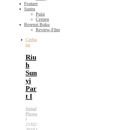
Feature
Sastra
Puisi
Cerpen
Resensi Buku
Review-Film
Cerbu
ng
Riu
h
Sun
yi
Par
t I
Jurnal
Phona
/
21/02/
2019
/