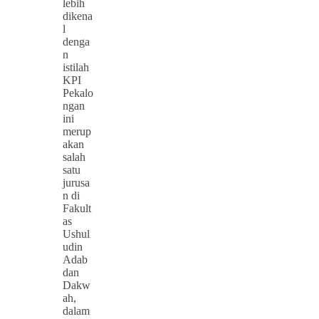
lebih
dikena
l
denga
n
istilah
KPI
Pekalo
ngan
ini
merup
akan
salah
satu
jurusa
n di
Fakult
as
Ushul
udin
Adab
dan
Dakw
ah,
dalam