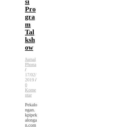
si
Pro
gra
m
Tal
ksh
ow
Jurnal
Phona
/
17/02/
2019
/
0
Kome
ntar
Pekalo
ngan.
kpipek
alonga
n.com