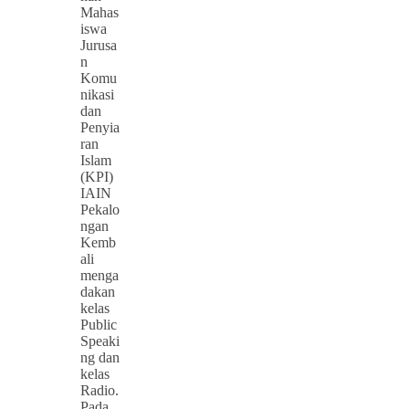
Mahas
iswa
Jurusa
n
Komu
nikasi
dan
Penyia
ran
Islam
(KPI)
IAIN
Pekalo
ngan
Kemb
ali
menga
dakan
kelas
Public
Speaki
ng dan
kelas
Radio.
Pada