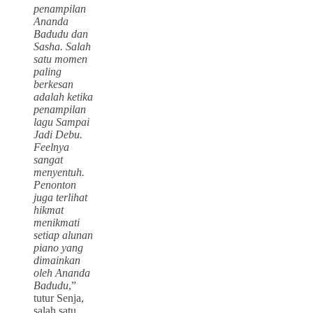
penampilan
Ananda
Badudu dan
Sasha. Salah
satu momen
paling
berkesan
adalah ketika
penampilan
lagu Sampai
Jadi Debu.
Feelnya
sangat
menyentuh.
Penonton
juga terlihat
hikmat
menikmati
setiap alunan
piano yang
dimainkan
oleh Ananda
Badudu
,”
tutur Senja,
salah satu