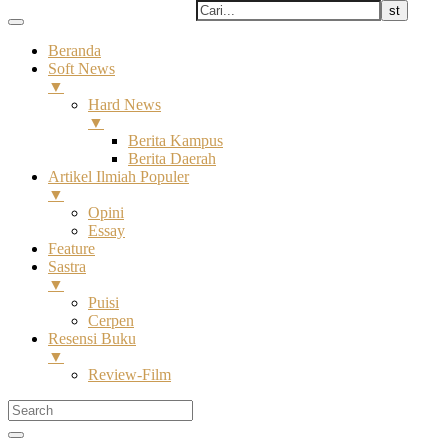
Beranda
Soft News
▼
Hard News
▼
Berita Kampus
Berita Daerah
Artikel Ilmiah Populer
▼
Opini
Essay
Feature
Sastra
▼
Puisi
Cerpen
Resensi Buku
▼
Review-Film