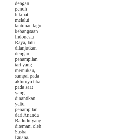
dengan
penuh
hikmat
melalui
lantunan lagu
kebangsaan
Indonesia
Raya, lalu
dilanjutkan
dengan
penampilan
tari yang
memukau,
sampai pada
akhirnya tiba
pada saat
yang
dinantikan
yaitu
penampilan
dari Ananda
Badudu yang
ditemani oleh
Sasha
Iguana.