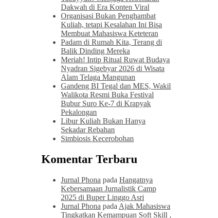
Dakwah di Era Konten Viral
Organisasi Bukan Penghambat
Kuliah, tetapi Kesalahan Ini Bisa
Membuat Mahasiswa Keteteran
Padam di Rumah Kita, Terang di
Balik Dinding Mereka
Meriah! Intip Ritual Ruwat Budaya
Nyadran Sigebyar 2026 di Wisata
Alam Telaga Mangunan
Gandeng BI Tegal dan MES, Wakil
Walikota Resmi Buka Festival
Bubur Suro Ke-7 di Krapyak
Pekalongan
Libur Kuliah Bukan Hanya
Sekadar Rebahan
Simbiosis Kecerobohan
Komentar Terbaru
Jurnal Phona
pada
Hangatnya
Kebersamaan Jurnalistik Camp
2025 di Buper Linggo Asri
Jurnal Phona
pada
Ajak Mahasiswa
Tingkatkan Kemampuan Soft Skill ,