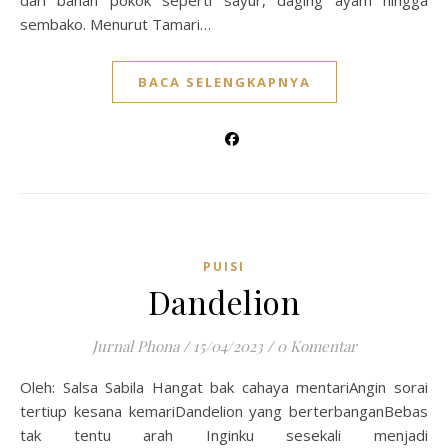
dari bahan pokok seperti sayur, daging ayam hingga
sembako. Menurut Tamari…
BACA SELENGKAPNYA
PUISI
Dandelion
Jurnal Phona
/
15/04/2023
/
0 Komentar
Oleh: Salsa Sabila Hangat bak cahaya mentariAngin sorai
tertiup kesana kemariDandelion yang berterbanganBebas
tak tentu arah Inginku sesekali menjadi