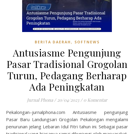
,
BERITA DAERAH
SOFTNEWS
Antusiasme Pengunjung
Pasar Tradisional Grogolan
Turun, Pedagang Berharap
Ada Peningkatan
Jurnal Phona
/
20/04/2023
/
0 Komentar
Pekalongan–jurnalphona.com Antusiasme pengunjung
Pasar Baru Landungsari Grogolan Pekalongan mengalami
penurunan jelang Lebaran Idul Fitri tahun ini. Sebagai pasar
tradisional yang biasanya ramai dikunjungi oleh masyarakat,