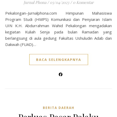
Jurnal Phona
/
03/04/2023
/
0 Komentar
Pekalongan–Jurnalphona.com Himpunan Mahasiswa
Program Studi (HMPS) Komunikasi dan Penyiaran Islam
UIN K.H. Abdurrahman Wahid Pekalongan mengadakan
kegiatan Kuliah Senja pada bulan Ramadan yang
berlangsung di aula gedung Fakultas Ushuludin Adab dan
Dakwah (FUAD)…
BACA SELENGKAPNYA
BERITA DAERAH
Perluas Pasar Pelaku