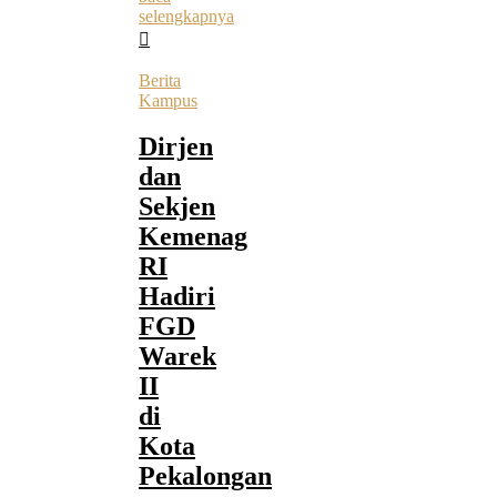
selengkapnya
Berita
Kampus
Dirjen
dan
Sekjen
Kemenag
RI
Hadiri
FGD
Warek
II
di
Kota
Pekalongan