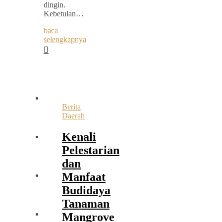
dingin.
Kebetulan…
baca
selengkapnya
Berita
Daerah
Kenali
Pelestarian
dan
Manfaat
Budidaya
Tanaman
Mangrove