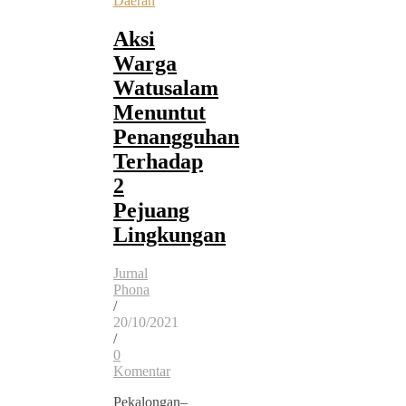
Daerah
Aksi
Warga
Watusalam
Menuntut
Penangguhan
Terhadap
2
Pejuang
Lingkungan
Jurnal
Phona
/
20/10/2021
/
0
Komentar
Pekalongan–