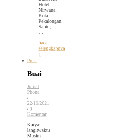
Hotel
Nirwana,
Kota
Pekalongan.
Sabtu,
…
baca
selengkapnya
Puisi
Buai
Jurnal
Phona
/
22/10/2021
/
0
Komentar
Karya:
langitwaktu
Musim