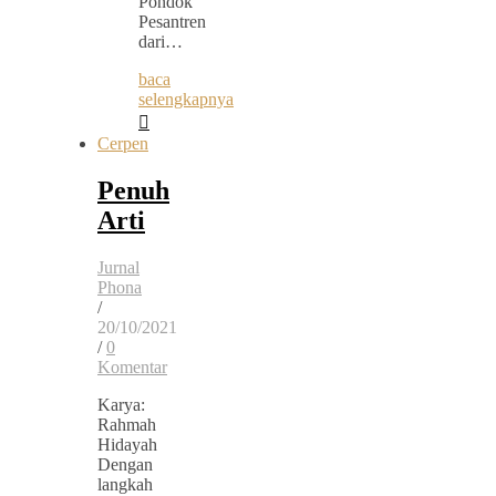
Pondok
Pesantren
dari…
baca
selengkapnya
Cerpen
Penuh
Arti
Jurnal
Phona
/
20/10/2021
/
0
Komentar
Karya:
Rahmah
Hidayah
Dengan
langkah