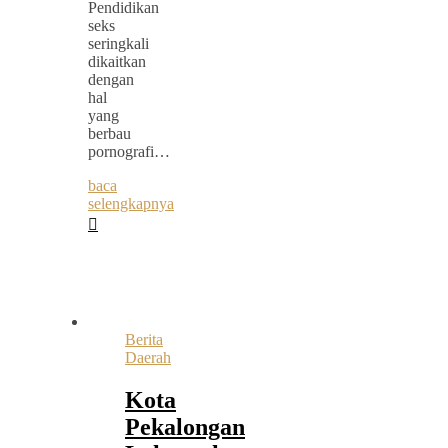
Pendidikan
seks
seringkali
dikaitkan
dengan
hal
yang
berbau
pornografi…
baca
selengkapnya
Berita
Daerah
Kota
Pekalongan