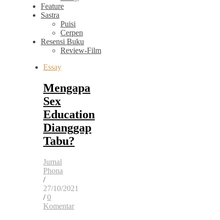
Feature
Sastra
Puisi
Cerpen
Resensi Buku
Review-Film
Essay
Mengapa
Sex
Education
Dianggap
Tabu?
Jurnal
Phona
/
27/10/2021
/
0
Komentar