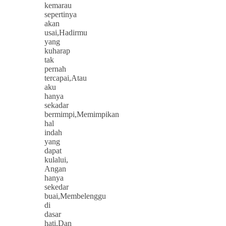
kemarau
sepertinya
akan
usai,Hadirmu
yang
kuharap
tak
pernah
tercapai,Atau
aku
hanya
sekadar
bermimpi,Memimpikan
hal
indah
yang
dapat
kulalui,
Angan
hanya
sekedar
buai,Membelenggu
di
dasar
hati,Dan