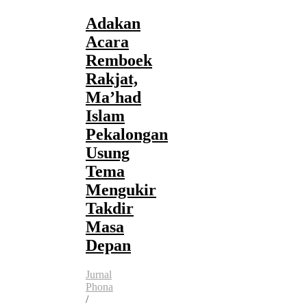
Adakan
Acara
Remboek
Rakjat,
Ma’had
Islam
Pekalongan
Usung
Tema
Mengukir
Takdir
Masa
Depan
Jurnal
Phona
/