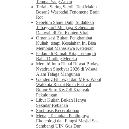
Tempat Yang Aman
Terlalu Sering Scroll, Tapi Makin
Bosan? Waspadai Fenomena Brain
Rot
Sebelum Share Dalil, Sudahkah
Tabayyun? Menjaga Kebenaran
Dakwah di Era Konten Viral
Organisasi Bukan Penghambat
Kuliah, tetapi Kesalahan Ini Bisa
Membuat Mahasiswa Keteteran
Padam di Rumah Kita, Terang di
Balik Dinding Mereka
Meriah! Intip Ritual Ruwat Budaya
Nyadran Sigebyar 2026 di Wisata
Alam Telaga Mangunan
Gandeng BI Tegal dan MES, Wakil
Walikota Resmi Buka Festival
Bubur Suro Ke-7 di Krapyak
Pekalongan
Libur Kuliah Bukan Hanya
Sekadar Rebahan
Simbiosis Kecerobohan
Menag Tekankan Pentingnya
Ekoteologi dan Fungsi Masjid Saat
Sambangi UIN Gus Dur