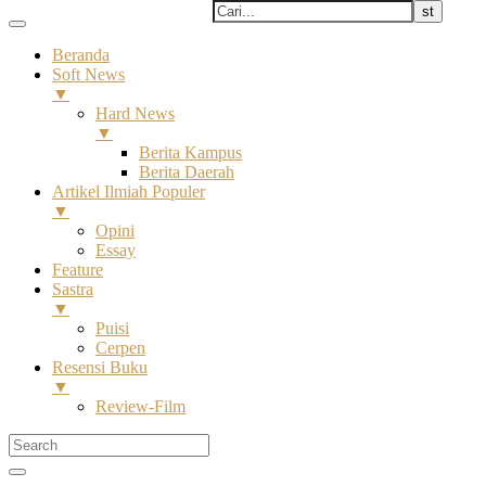
Beranda
Soft News
▼
Hard News
▼
Berita Kampus
Berita Daerah
Artikel Ilmiah Populer
▼
Opini
Essay
Feature
Sastra
▼
Puisi
Cerpen
Resensi Buku
▼
Review-Film