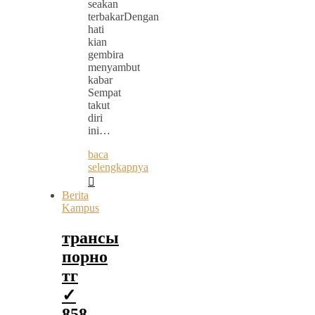
seakan
terbakarDengan
hati
kian
gembira
menyambut
kabar
Sempat
takut
diri
ini…
baca
selengkapnya
Berita
Kampus
трансы
порно
тг
✓
858