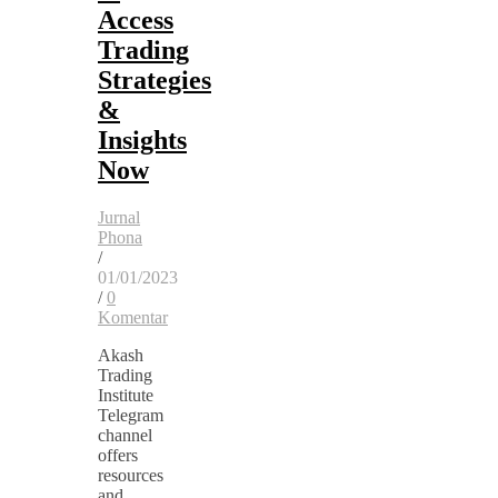
Access
Trading
Strategies
&
Insights
Now
Jurnal
Phona
/
01/01/2023
/
0
Komentar
Akash
Trading
Institute
Telegram
channel
offers
resources
and