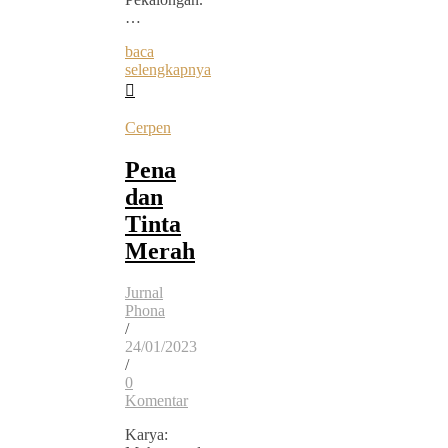
…
baca
selengkapnya
Cerpen
Pena
dan
Tinta
Merah
Jurnal
Phona
/
24/01/2023
/
0
Komentar
Karya: