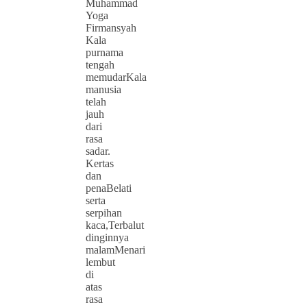
Muhammad
Yoga
Firmansyah
Kala
purnama
tengah
memudarKala
manusia
telah
jauh
dari
rasa
sadar.
Kertas
dan
penaBelati
serta
serpihan
kaca,Terbalut
dinginnya
malamMenari
lembut
di
atas
rasa