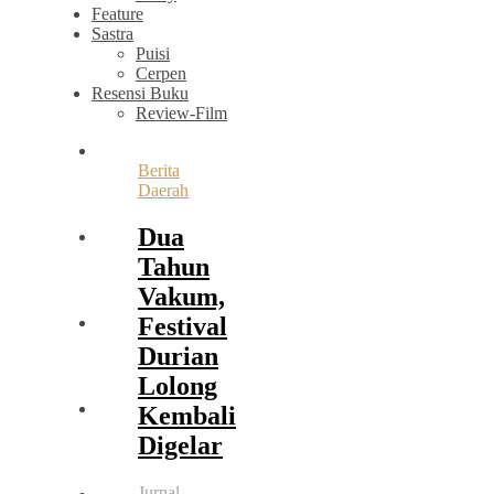
Feature
Sastra
Puisi
Cerpen
Resensi Buku
Review-Film
Berita
Daerah
Dua
Tahun
Vakum,
Festival
Durian
Lolong
Kembali
Digelar
Jurnal