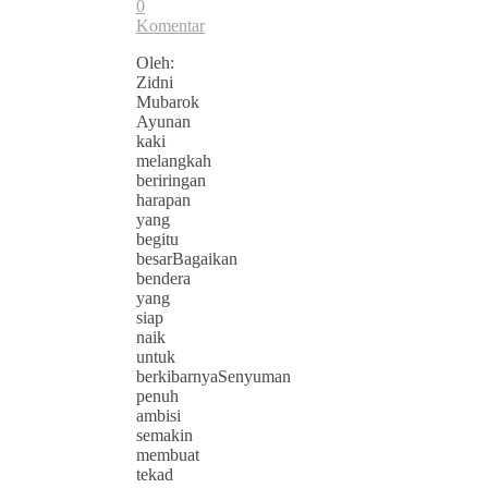
0
Komentar
Oleh:
Zidni
Mubarok
Ayunan
kaki
melangkah
beriringan
harapan
yang
begitu
besarBagaikan
bendera
yang
siap
naik
untuk
berkibarnyaSenyuman
penuh
ambisi
semakin
membuat
tekad