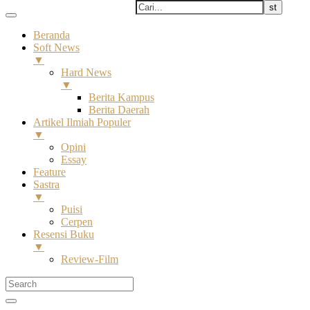
Beranda
Soft News
▼
Hard News
▼
Berita Kampus
Berita Daerah
Artikel Ilmiah Populer
▼
Opini
Essay
Feature
Sastra
▼
Puisi
Cerpen
Resensi Buku
▼
Review-Film