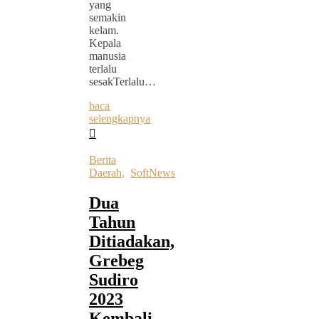
yang
semakin
kelam.
Kepala
manusia
terlalu
sesakTerlalu…
baca
selengkapnya
Berita
Daerah
,
SoftNews
Dua
Tahun
Ditiadakan,
Grebeg
Sudiro
2023
Kembali