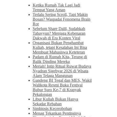
Ketika Rumah Tak Lagi Jadi
Tempat Yang Aman
Terlalu Sering Scroll, Tapi Makin
Bosan? Waspadai Fenomena Brain
Rot
Sebelum Share Dalil, Sudahkah
Tabayyun? Menjaga Kebenaran
Dakwah di Era Konten Viral
Organisasi Bukan Penghambat
Kuliah, tetapi Kesalahan Ini Bisa
Membuat Mahasiswa Keteteran
Padam di Rumah Kita, Terang di
Balik Dinding Mereka
Meriah! Intip Ritual Ruwat Budaya
Nyadran Sigebyar 2026 di Wisata
Alam Telaga Mangunan
Gandeng BI Tegal dan MES, Wakil
Walikota Resmi Buka Festival
Bubur Suro Ke-7 di Krapyak
Pekalongan
Libur Kuliah Bukan Hanya
Sekadar Rebahan
Simbiosis Kecerobohan
Menag Tekankan Pentingnya