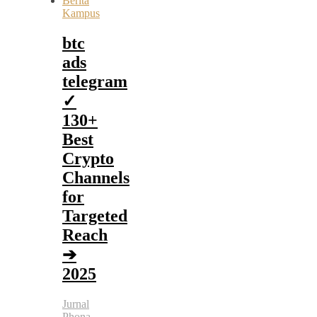
Berita
Kampus
btc
ads
telegram
✓
130+
Best
Crypto
Channels
for
Targeted
Reach
➔
2025
Jurnal
Phona