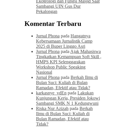
Ekoteologi dan Fungsi Masjid Saat
Sambangi UIN Gus Dur
Pekalongan
Komentar Terbaru
Jurnal Phona
pada
Hangatnya
Kebersamaan Jurnalistik Camp
2025 di Buper Linggo Asri
Jurnal Phona
pada
Ajak Mahasiswa
Tingkatkan Kemampuan Soft Skill ,
HMPS KPI Selenggarakan
Workshop Public Speaking
Nasional
Jurnal Phona
pada
Berkah Ilmu di
Bulan Suci: Kuliah di Bulan
Ramadan, Efektif atau Tidak?
karkasnye_vdEn
pada
Lakukan
Kunjungan Kerja, Presiden Jokowi
Sambangi SMK N 1 Kedungwuni
Riska Nur Azizah
pada
Berkah
Ilmu di Bulan Suci: Kuliah di
Bulan Ramadan, Efektif atau
Tidak?