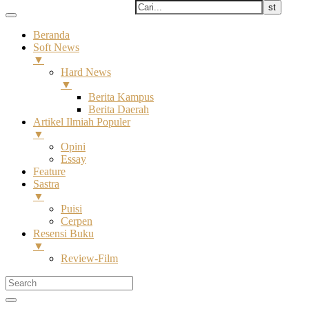
Beranda
Soft News
▼
Hard News
▼
Berita Kampus
Berita Daerah
Artikel Ilmiah Populer
▼
Opini
Essay
Feature
Sastra
▼
Puisi
Cerpen
Resensi Buku
▼
Review-Film