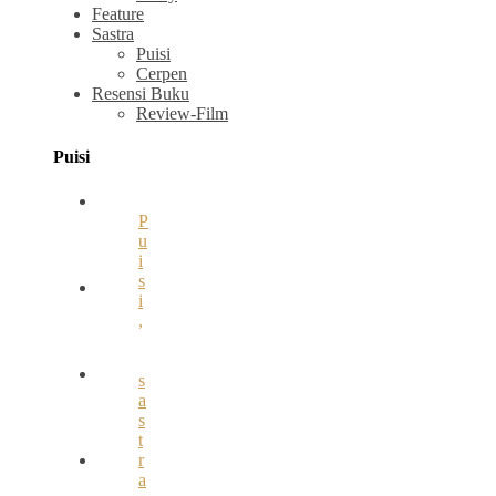
Feature
Sastra
Puisi
Cerpen
Resensi Buku
Review-Film
Puisi
P
u
i
s
i
,
s
a
s
t
r
a