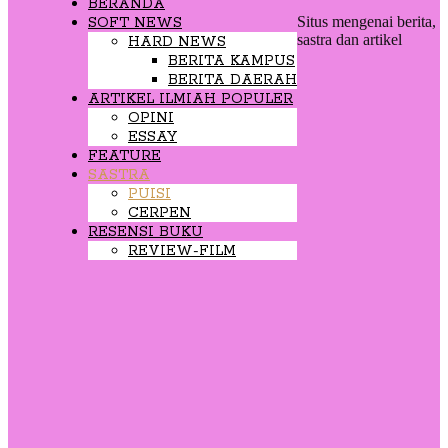
BERANDA
Situs mengenai berita,
SOFT NEWS
sastra dan artikel
HARD NEWS
BERITA KAMPUS
BERITA DAERAH
ARTIKEL ILMIAH POPULER
OPINI
ESSAY
FEATURE
SASTRA
PUISI
CERPEN
RESENSI BUKU
REVIEW-FILM