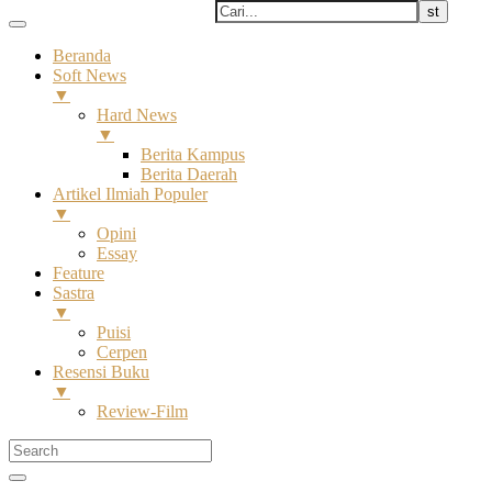
Beranda
Soft News
▼
Hard News
▼
Berita Kampus
Berita Daerah
Artikel Ilmiah Populer
▼
Opini
Essay
Feature
Sastra
▼
Puisi
Cerpen
Resensi Buku
▼
Review-Film