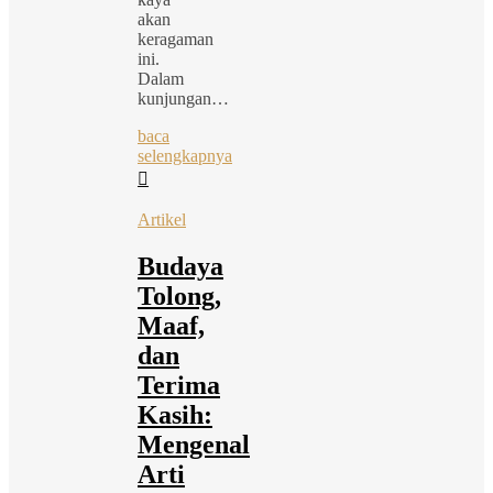
akan
keragaman
ini.
Dalam
kunjungan…
baca
selengkapnya
Artikel
Budaya
Tolong,
Maaf,
dan
Terima
Kasih:
Mengenal
Arti