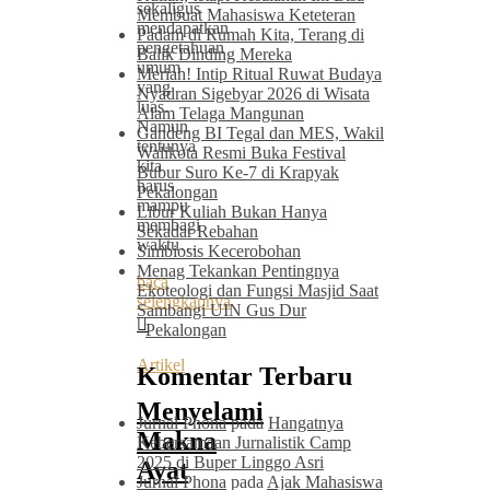
sekaligus
Membuat Mahasiswa Keteteran
mendapatkan
Padam di Rumah Kita, Terang di
pengetahuan
Balik Dinding Mereka
umum
Meriah! Intip Ritual Ruwat Budaya
yang
Nyadran Sigebyar 2026 di Wisata
luas.
Alam Telaga Mangunan
Namun
Gandeng BI Tegal dan MES, Wakil
tentunya
Walikota Resmi Buka Festival
kita
Bubur Suro Ke-7 di Krapyak
harus
Pekalongan
mampu
Libur Kuliah Bukan Hanya
membagi
Sekadar Rebahan
waktu…
Simbiosis Kecerobohan
Menag Tekankan Pentingnya
baca
Ekoteologi dan Fungsi Masjid Saat
selengkapnya
Sambangi UIN Gus Dur
Pekalongan
Artikel
Komentar Terbaru
Menyelami
Jurnal Phona
pada
Hangatnya
Makna
Kebersamaan Jurnalistik Camp
2025 di Buper Linggo Asri
Ayat
Jurnal Phona
pada
Ajak Mahasiswa