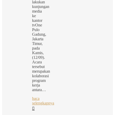
lakukan
kunjungan
media
ke
kantor
tvOne
Pulo
Gadung,
Jakarta
Timur,
pada
Kamis,
(12/09).
Acara
tersebut
merupakan
kolaborasi
program
kerja
antara…
baca
selengkapnya