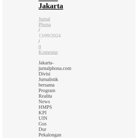
Jakarta
Jurnal
Phona
/
13/09/2024
/
0
Komentar
Jakarta-
jurnalphona.com
Divisi
Jurnalistik
bersama
Program
Realita
News
HMPS
KPI
UIN
Gus
Dur
Pekalongan