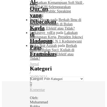
Al-
Tingkatkan Kemampuan Soft Skill ,
HMPS KPI Selenggarakan
Qur’an
Workshop Public Speaking
yang
Nasional
Jurnal Phona
pada
Berkah Ilmu di
Dibacakan
Bulan Suci: Kuliah di Bulan
Kayla
Ramadan, Efektif atau Tidak?
karkasnye_vdEn
pada
Lakukan
di
Kunjungan Kerja, Presiden Jokowi
Hadapan
Sambangi SMK N 1 Kedungwuni
Riska Nur Azizah
pada
Berkah
Paus
Ilmu di Bulan Suci: Kuliah di
Fransiskus
Bulan Ramadan, Efektif atau
Tidak?
Jurnal
Kategori
Phona
/
20/09/2024
Kategori
/
0
Komentar
Oleh:
Muhammad
Robba