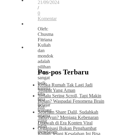
21/09/2024
/
0
Komentar
Oleh:
Chusma
Fitriana
Kuliah
dan
mondok
adalah
pilihan
Pos-pos Terbaru
yang
sangat
baik
Ketika Rumah Tak Lagi Jadi
karena
Tempat Yang Aman
kita
Terlalu Sering Scroll, Tapi Makin
bisa
Bosan? Waspadai Fenomena Brain
belajar
Rot
tentang
Sebelum Share Dalil, Sudahkah
agama
Tabayyun? Menjaga Kebenaran
yang
Dakwah di Era Konten Viral
lebih
Organisasi Bukan Penghambat
mendalam
Kuliah, tetapi Kesalahan Ini Bisa