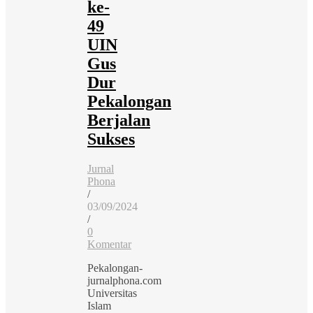
ke-
49
UIN
Gus
Dur
Pekalongan
Berjalan
Sukses
Jurnal
Phona
/
03/09/2024
/
0
Komentar
Pekalongan-
jurnalphona.com
Universitas
Islam