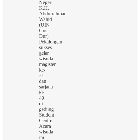
Negeri
K.H.
Abdurrahman
Wahid
(UIN
Gus
Dur)
Pekalongan
sukses
gelar
wisuda
magister
ke-
21
dan
sarjana
ke-
49
di
gedung
Student
Centre.
Acara
wisuda
ini