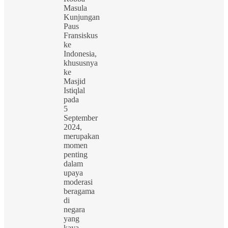
Masula
Kunjungan
Paus
Fransiskus
ke
Indonesia,
khususnya
ke
Masjid
Istiqlal
pada
5
September
2024,
merupakan
momen
penting
dalam
upaya
moderasi
beragama
di
negara
yang
kaya