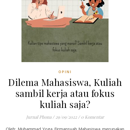
OPINI
Dilema Mahasiswa, Kuliah
sambil kerja atau fokus
kuliah saja?
Jurnal Phona
/
29/09/2022
/
0 Komentar
Oleh: Muhammad Yoga Firmansyah Mahasiswa merupakan