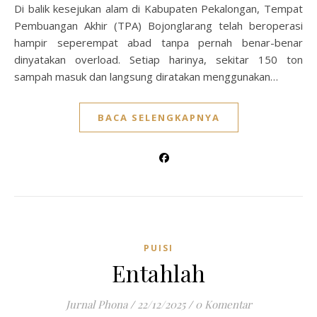
Di balik kesejukan alam di Kabupaten Pekalongan, Tempat
Pembuangan Akhir (TPA) Bojonglarang telah beroperasi
hampir seperempat abad tanpa pernah benar-benar
dinyatakan overload. Setiap harinya, sekitar 150 ton
sampah masuk dan langsung diratakan menggunakan…
BACA SELENGKAPNYA
PUISI
Entahlah
Jurnal Phona
/
22/12/2025
/
0 Komentar