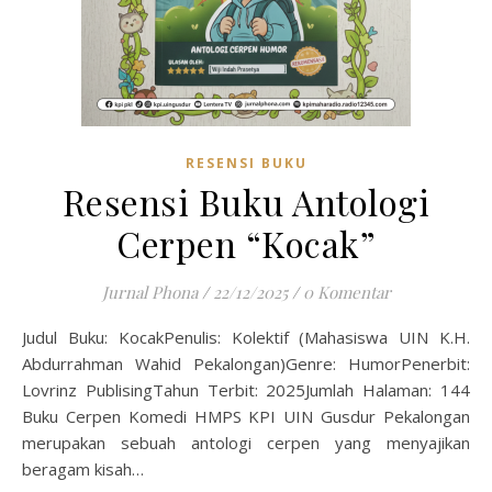
RESENSI BUKU
Resensi Buku Antologi
Cerpen “Kocak”
Jurnal Phona
/
22/12/2025
/
0 Komentar
Judul Buku: KocakPenulis: Kolektif (Mahasiswa UIN K.H.
Abdurrahman Wahid Pekalongan)Genre: HumorPenerbit:
Lovrinz PublisingTahun Terbit: 2025Jumlah Halaman: 144
Buku Cerpen Komedi HMPS KPI UIN Gusdur Pekalongan
merupakan sebuah antologi cerpen yang menyajikan
beragam kisah…