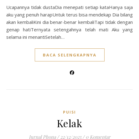
Ucapannya tidak dustaDia menepati setiap kataHanya saja
aku yang penuh harapUntuk terus bisa mendekap Dia bilang
akan kembaliKini dia benar-benar kembaliTapi tidak dengan
genap hatiTernyata setengahnya telah mati Aku yang
selama ini menantiSetelah…
BACA SELENGKAPNYA
PUISI
Kelak
Jurnal Phona
/
22/12/2025
/
0 Komentar