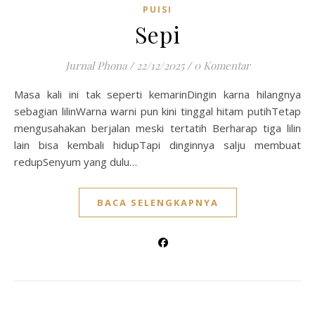
PUISI
Sepi
Jurnal Phona
/
22/12/2025
/
0 Komentar
Masa kali ini tak seperti kemarinDingin karna hilangnya
sebagian lilinWarna warni pun kini tinggal hitam putihTetap
mengusahakan berjalan meski tertatih Berharap tiga lilin
lain bisa kembali hidupTapi dinginnya salju membuat
redupSenyum yang dulu…
BACA SELENGKAPNYA