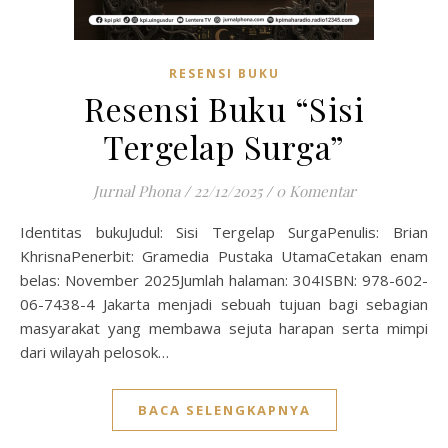
RESENSI BUKU
Resensi Buku “Sisi
Tergelap Surga”
Jurnal Phona
/
22/12/2025
/
0 Komentar
Identitas bukuJudul: Sisi Tergelap SurgaPenulis: Brian
KhrisnaPenerbit: Gramedia Pustaka UtamaCetakan enam
belas: November 2025Jumlah halaman: 304ISBN: 978-602-
06-7438-4 Jakarta menjadi sebuah tujuan bagi sebagian
masyarakat yang membawa sejuta harapan serta mimpi
dari wilayah pelosok…
BACA SELENGKAPNYA