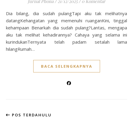
Jurnal Phona
/
21/12/2025
/
0 Komentar
Dia bilang, dia sudah pulangTapi aku tak melihatnya
datangKehangatan yang memenuhi ruanganKini, tinggal
kehampaan Benarkah dia sudah pulang?Lantas, mengapa
aku tak melihat kehadirannya? Cahaya yang selama ini
kurindukanTernyata telah padam setalah lama
hilangRumah…
BACA SELENGKAPNYA
POS TERDAHULU