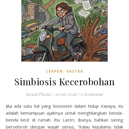
,
CERPEN
SASTRA
Simbiosis Kecerobohan
Jurnal Phona
/
29/06/2026
/
0 Komentar
Jika ada satu hal yang konsisten dalam hidup Kanaya, itu
adalah kemampuan ajaibnya untuk menghilangkan benda-
benda kecil di rumah. Ibu Lastri, ibunya, bahkan sering
berseloroh dengan wajah serius, “Kalau kepalamu tidak