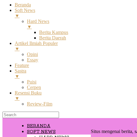
Beranda
Soft News
▼
Hard News
▼
Berita Kampus
Berita Daerah
Artikel Ilmiah Populer
▼
Opini
Essay
Feature
Sastra
▼
Puisi
Cerpen
Resensi Buku
▼
Review-Film
BERANDA
Situs mengenai berita, s
SOFT NEWS