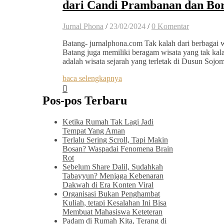
dari Candi Prambanan dan Bo
Jurnal Phona
/
23/02/2024
/
0 Komentar
Batang- jurnalphona.com Tak kalah dari berbagai 
Batang juga memiliki beragam wisata yang tak kala
adalah wisata sejarah yang terletak di Dusun So
baca selengkapnya
Pos-pos Terbaru
Ketika Rumah Tak Lagi Jadi
Tempat Yang Aman
Terlalu Sering Scroll, Tapi Makin
Bosan? Waspadai Fenomena Brain
Rot
Sebelum Share Dalil, Sudahkah
Tabayyun? Menjaga Kebenaran
Dakwah di Era Konten Viral
Organisasi Bukan Penghambat
Kuliah, tetapi Kesalahan Ini Bisa
Membuat Mahasiswa Keteteran
Padam di Rumah Kita, Terang di