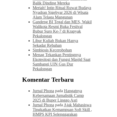
Balik Dinding Mereka
Meriah! Intip Ritual Ruwat Budaya
Nyadran Sigebyar 2026 di Wisata
Alam Telaga Mangunan
Gandeng BI Tegal dan MES, Wakil
Walikota Resmi Buka Festival
Bubur Suro Ke-7 di Krapyak
Pekalongan
Libur Kuliah Bukan Hanya
Sekadar Rebahan
Simbiosis Kecerobohan
Menag Tekankan Pentingnya
Ekoteologi dan Fungsi Masjid Saat
Sambangi UIN Gus Dur
Pekalongan
Komentar Terbaru
Jurnal Phona
pada
Hangatnya
Kebersamaan Jurnalistik Camp
2025 di Buper Linggo Asri
Jurnal Phona
pada
Ajak Mahasiswa
Tingkatkan Kemampuan Soft Skill ,
HMPS KPI Selenggarakan