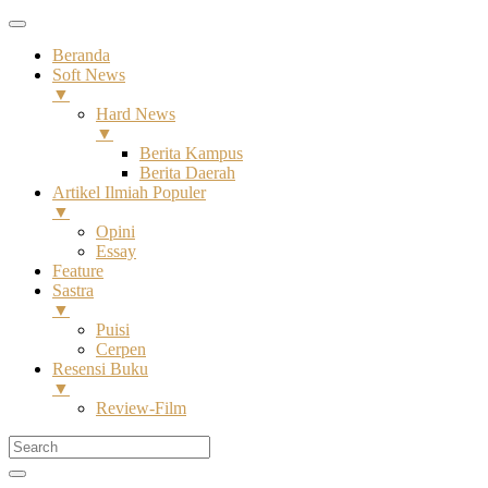
Beranda
Soft News
▼
Hard News
▼
Berita Kampus
Berita Daerah
Artikel Ilmiah Populer
▼
Opini
Essay
Feature
Sastra
▼
Puisi
Cerpen
Resensi Buku
▼
Review-Film