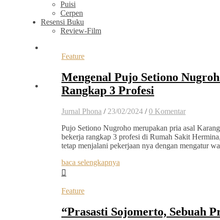
Puisi
Cerpen
Resensi Buku
Review-Film
Feature
Mengenal Pujo Setiono Nugroh
Rangkap 3 Profesi
Jurnal Phona
/
23/02/2024
/
0 Komentar
Pujo Setiono Nugroho merupakan pria asal Karang
bekerja rangkap 3 profesi di Rumah Sakit Hermina
tetap menjalani pekerjaan nya dengan mengatur wa
baca selengkapnya
Feature
“Prasasti Sojomerto, Sebuah P