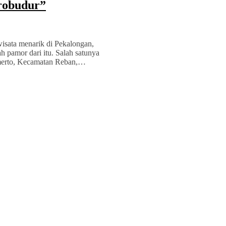
robudur”
wisata menarik di Pekalongan,
h pamor dari itu. Salah satunya
jomerto, Kecamatan Reban,…