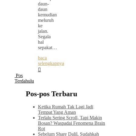
daun-
daun
kemudian
meluruh
ke
jalan.
Segala
hal
sepakat…
baca
selengkapnya
Pos
Terdahulu
Pos-pos Terbaru
Ketika Rumah Tak Lagi Jadi
Tempat Yang Aman
Terlalu Sering Scroll, Tapi Makin
Bosan? Waspadai Fenomena Brain
Rot
Sebelum Share Dalil, Sudahkah