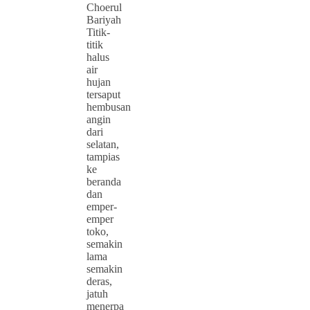
Choerul
Bariyah
Titik-
titik
halus
air
hujan
tersaput
hembusan
angin
dari
selatan,
tampias
ke
beranda
dan
emper-
emper
toko,
semakin
lama
semakin
deras,
jatuh
menerpa