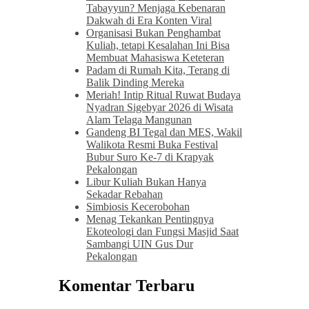
Tabayyun? Menjaga Kebenaran
Dakwah di Era Konten Viral
Organisasi Bukan Penghambat
Kuliah, tetapi Kesalahan Ini Bisa
Membuat Mahasiswa Keteteran
Padam di Rumah Kita, Terang di
Balik Dinding Mereka
Meriah! Intip Ritual Ruwat Budaya
Nyadran Sigebyar 2026 di Wisata
Alam Telaga Mangunan
Gandeng BI Tegal dan MES, Wakil
Walikota Resmi Buka Festival
Bubur Suro Ke-7 di Krapyak
Pekalongan
Libur Kuliah Bukan Hanya
Sekadar Rebahan
Simbiosis Kecerobohan
Menag Tekankan Pentingnya
Ekoteologi dan Fungsi Masjid Saat
Sambangi UIN Gus Dur
Pekalongan
Komentar Terbaru