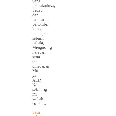
yang
menjalaninya,
Setiap
dari
hambamu
berlomba-
lomba
memupuk
sebuah
pahala,
Mengusung
harapan
serta
doa
dihadapan-
Mu
ya
Allah,
Namun,
sekarang
ini
wabah
corona…
baca