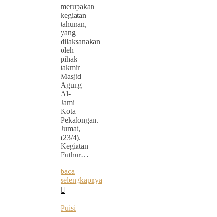
merupakan
kegiatan
tahunan,
yang
dilaksanakan
oleh
pihak
takmir
Masjid
Agung
Al-
Jami
Kota
Pekalongan.
Jumat,
(23/4).
Kegiatan
Futhur…
baca
selengkapnya
Puisi