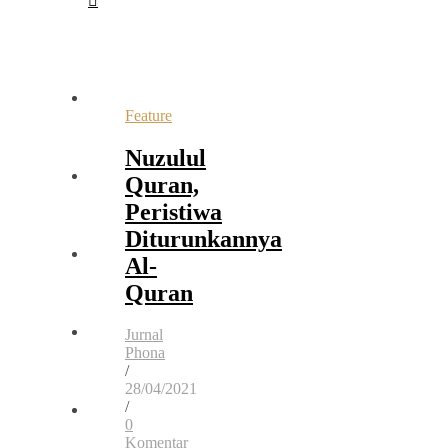
Feature
Nuzulul
Quran,
Peristiwa
Diturunkannya
Al-
Quran
Jurnal
Phona
/
28/04/2021
/
0
Komentar