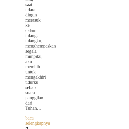
saat
udara
dingin
merasuk
ke
dalam
tulang-
tulangku,
menghempaskan
segala
mimpiku,
aku
memilih
untuk
mengakhiri
tidurku
sebab
suara
panggilan
dari
Tuhan…
baca
selengkapnya