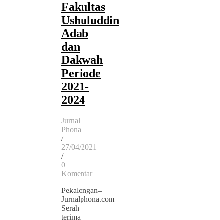
Fakultas
Ushuluddin
Adab
dan
Dakwah
Periode
2021-
2024
Jurnal
Phona
/
27/04/2021
/
0
Komentar
Pekalongan–
Jurnalphona.com
Serah
terima