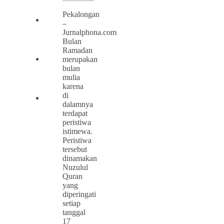
Pekalongan
–
Jurnalphona.com
Bulan
Ramadan
merupakan
bulan
mulia
karena
di
dalamnya
terdapat
peristiwa
istimewa.
Peristiwa
tersebut
dinamakan
Nuzulul
Quran
yang
diperingati
setiap
tanggal
17