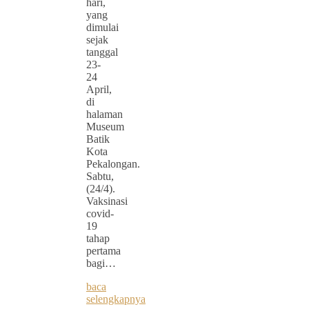
hari,
yang
dimulai
sejak
tanggal
23-
24
April,
di
halaman
Museum
Batik
Kota
Pekalongan.
Sabtu,
(24/4).
Vaksinasi
covid-
19
tahap
pertama
bagi…
baca
selengkapnya