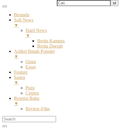
Beranda
Soft News
▼
Hard News
▼
Berita Kampus
Berita Daerah
Artikel Ilmiah Populer
▼
Opini
Essay
Feature
Sastra
▼
Puisi
Cerpen
Resensi Buku
▼
Review-Film