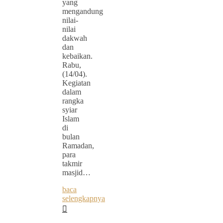
yang
mengandung
nilai-
nilai
dakwah
dan
kebaikan.
Rabu,
(14/04).
Kegiatan
dalam
rangka
syiar
Islam
di
bulan
Ramadan,
para
takmir
masjid…
baca
selengkapnya