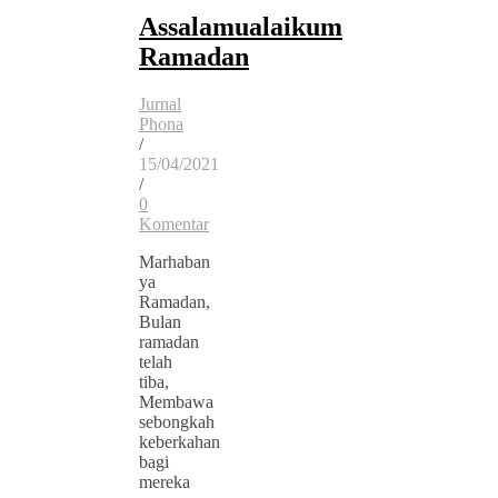
Assalamualaikum
Ramadan
Jurnal
Phona
/
15/04/2021
/
0
Komentar
Marhaban
ya
Ramadan,
Bulan
ramadan
telah
tiba,
Membawa
sebongkah
keberkahan
bagi
mereka