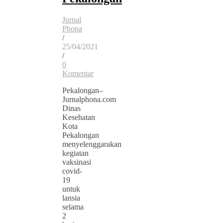
Jurnal
Phona
/
25/04/2021
/
0
Komentar
Pekalongan–
Jurnalphona.com
Dinas
Kesehatan
Kota
Pekalongan
menyelenggarakan
kegiatan
vaksinasi
covid-
19
untuk
lansia
selama
2