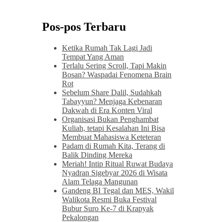
Pos-pos Terbaru
Ketika Rumah Tak Lagi Jadi
Tempat Yang Aman
Terlalu Sering Scroll, Tapi Makin
Bosan? Waspadai Fenomena Brain
Rot
Sebelum Share Dalil, Sudahkah
Tabayyun? Menjaga Kebenaran
Dakwah di Era Konten Viral
Organisasi Bukan Penghambat
Kuliah, tetapi Kesalahan Ini Bisa
Membuat Mahasiswa Keteteran
Padam di Rumah Kita, Terang di
Balik Dinding Mereka
Meriah! Intip Ritual Ruwat Budaya
Nyadran Sigebyar 2026 di Wisata
Alam Telaga Mangunan
Gandeng BI Tegal dan MES, Wakil
Walikota Resmi Buka Festival
Bubur Suro Ke-7 di Krapyak
Pekalongan