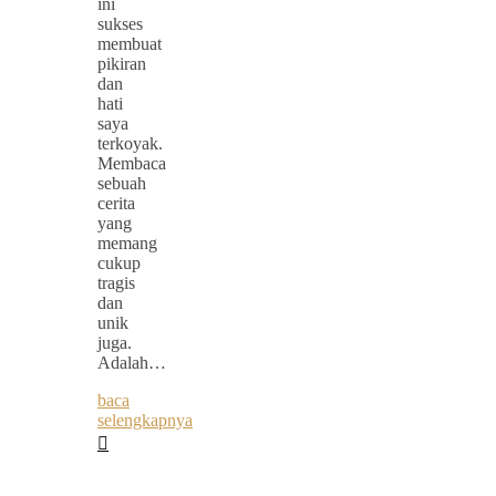
ini
sukses
membuat
pikiran
dan
hati
saya
terkoyak.
Membaca
sebuah
cerita
yang
memang
cukup
tragis
dan
unik
juga.
Adalah…
baca
selengkapnya