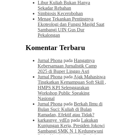
Libur Kuliah Bukan Hanya
Sekadar Rebahan
Simbiosis Kecerobohan
Menag Tekankan Pentingnya
Ekoteologi dan Fungsi Masjid Saat
Sambangi UIN Gus Dur
Pekalongan
Komentar Terbaru
Jurnal Phona
pada
Hangatnya
Kebersamaan Jurnalistik Camp
2025 di Buper Linggo Asri
Jurnal Phona
pada
Ajak Mahasiswa
Tingkatkan Kemampuan Soft Skill ,
HMPS KPI Selenggarakan
Workshop Public Speaking
Nasional
Jurnal Phona
pada
Berkah Ilmu di
Bulan Suci: Kuliah di Bulan
Ramadan, Efektif atau Tidak?
karkasnye_vdEn
pada
Lakukan
Kunjungan Kerja, Presiden Jokowi
Sambangi SMK N 1 Kedungwuni