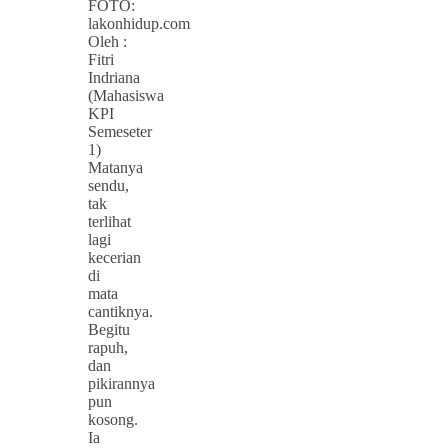
FOTO:
lakonhidup.com
Oleh :
Fitri
Indriana
(Mahasiswa
KPI
Semeseter
1)
Matanya
sendu,
tak
terlihat
lagi
kecerian
di
mata
cantiknya.
Begitu
rapuh,
dan
pikirannya
pun
kosong.
Ia