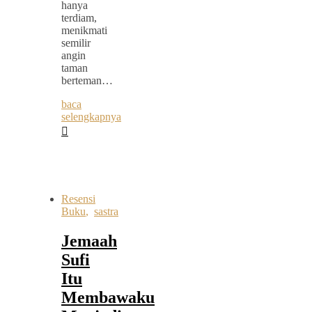
hanya
terdiam,
menikmati
semilir
angin
taman
berteman…
baca
selengkapnya
Resensi
Buku
,
sastra
Jemaah
Sufi
Itu
Membawaku