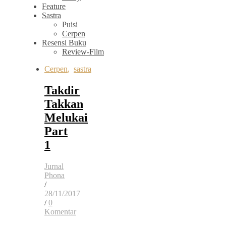
Feature
Sastra
Puisi
Cerpen
Resensi Buku
Review-Film
Cerpen
,
sastra
Takdir
Takkan
Melukai
Part
1
Jurnal
Phona
/
28/11/2017
/
0
Komentar