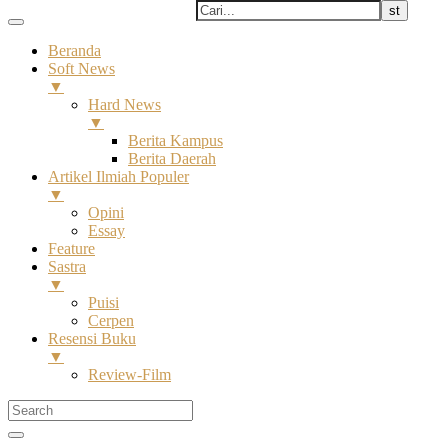
Beranda
Soft News
▼
Hard News
▼
Berita Kampus
Berita Daerah
Artikel Ilmiah Populer
▼
Opini
Essay
Feature
Sastra
▼
Puisi
Cerpen
Resensi Buku
▼
Review-Film