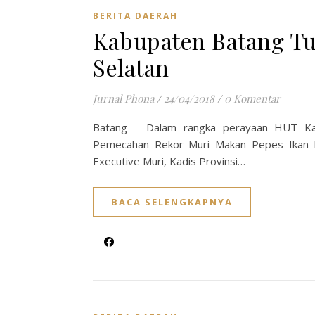
BERITA DAERAH
Kabupaten Batang T
Selatan
Jurnal Phona
/
24/04/2018
/
0 Komentar
Batang – Dalam rangka perayaan HUT Kab
Pemecahan Rekor Muri Makan Pepes Ikan P
Executive Muri, Kadis Provinsi…
BACA SELENGKAPNYA