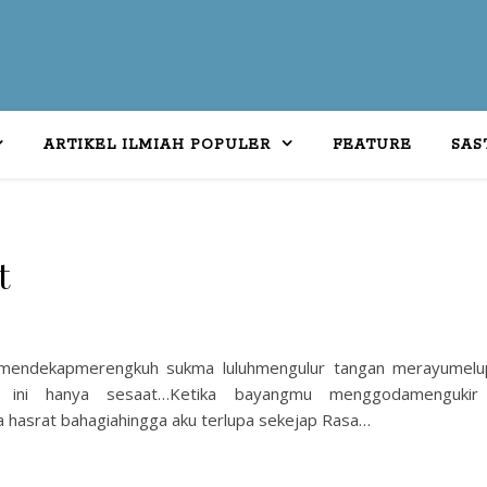
ARTIKEL ILMIAH POPULER
FEATURE
SAS
t
 mendekapmerengkuh sukma luluhmengulur tangan merayumelu
a ini hanya sesaat…Ketika bayangmu menggodamengukir
hasrat bahagiahingga aku terlupa sekejap Rasa…