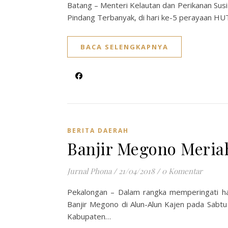
Batang – Menteri Kelautan dan Perikanan Susi
Pindang Terbanyak, di hari ke-5 perayaan HU
BACA SELENGKAPNYA
BERITA DAERAH
Banjir Megono Meriah
Jurnal Phona
/
21/04/2018
/
0 Komentar
Pekalongan – Dalam rangka memperingati ha
Banjir Megono di Alun-Alun Kajen pada Sabtu (
Kabupaten…