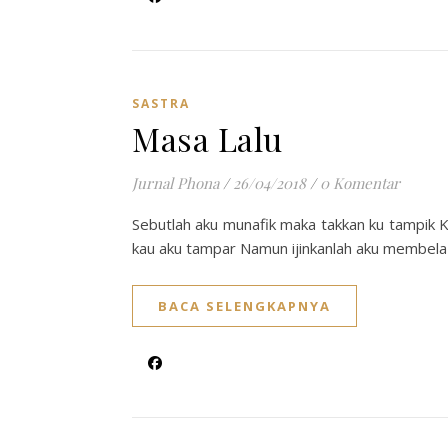
SASTRA
Masa Lalu
Jurnal Phona
/
26/04/2018
/
0 Komentar
Sebutlah aku munafik maka takkan ku tampik 
kau aku tampar Namun ijinkanlah aku membela d
BACA SELENGKAPNYA