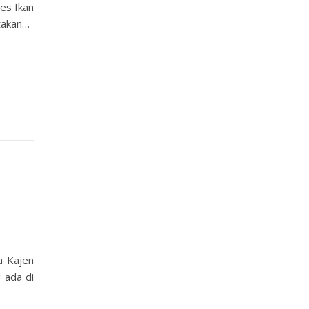
es Ikan
takan…
a Kajen
 ada di