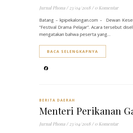
Jurnal Phona
/
23/04/2018
/
0 Komentar
Batang – kpipekalongan.com – Dewan Kesen
“Festival Drama Pelajar”. Acara tersebut dise
mengatakan bahwa peserta yang…
BACA SELENGKAPNYA
BERITA DAERAH
Menteri Perikanan G
Jurnal Phona
/
23/04/2018
/
0 Komentar