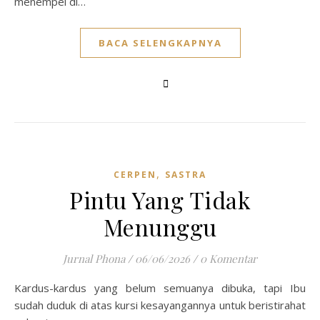
menempel di…
BACA SELENGKAPNYA
,
CERPEN
SASTRA
Pintu Yang Tidak
Menunggu
Jurnal Phona
/
06/06/2026
/
0 Komentar
Kardus-kardus yang belum semuanya dibuka, tapi Ibu
sudah duduk di atas kursi kesayangannya untuk beristirahat