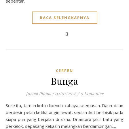
sebentar.
BACA SELENGKAPNYA
CERPEN
Bunga
Jurnal Phona
/
04/01/2026
/
0 Komentar
Sore itu, taman kota dipenuhi cahaya keemasan. Daun-daun
berdesir pelan ketika angin lewat, seolah ikut berbisik pada
siapa pun yang berjalan di sana. Di antara jalur batu yang
berkelok, sepasang kekasih melangkah berdampingan,…