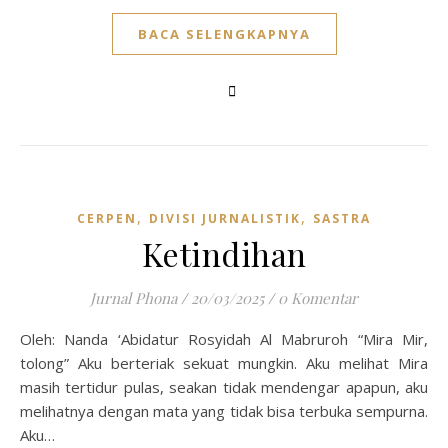
BACA SELENGKAPNYA
,
,
CERPEN
DIVISI JURNALISTIK
SASTRA
Ketindihan
Jurnal Phona
/
20/03/2025
/
0 Komentar
Oleh: Nanda ‘Abidatur Rosyidah Al Mabruroh “Mira Mir,
tolong” Aku berteriak sekuat mungkin. Aku melihat Mira
masih tertidur pulas, seakan tidak mendengar apapun, aku
melihatnya dengan mata yang tidak bisa terbuka sempurna.
Aku…