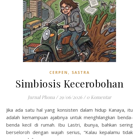
,
CERPEN
SASTRA
Simbiosis Kecerobohan
Jurnal Phona
/
29/06/2026
/
0 Komentar
Jika ada satu hal yang konsisten dalam hidup Kanaya, itu
adalah kemampuan ajaibnya untuk menghilangkan benda-
benda kecil di rumah. Ibu Lastri, ibunya, bahkan sering
berseloroh dengan wajah serius, “Kalau kepalamu tidak