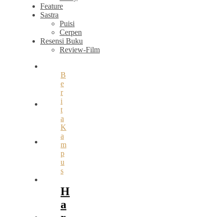
Feature
Sastra
Puisi
Cerpen
Resensi Buku
Review-Film
B
e
r
i
t
a
K
a
m
p
u
s
H
a