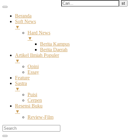
Beranda
Soft News
▼
Hard News
▼
Berita Kampus
Berita Daerah
Artikel Ilmiah Populer
▼
Opini
Essay
Feature
Sastra
▼
Puisi
Cerpen
Resensi Buku
▼
Review-Film