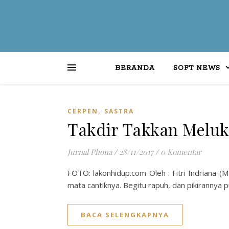
BERANDA
SOFT NEWS
,
CERPEN
SASTRA
Takdir Takkan Meluka
Jurnal Phona
/
28/11/2017
/
0 Komentar
FOTO: lakonhidup.com Oleh : Fitri Indriana (
mata cantiknya. Begitu rapuh, dan pikirannya
BACA SELENGKAPNYA