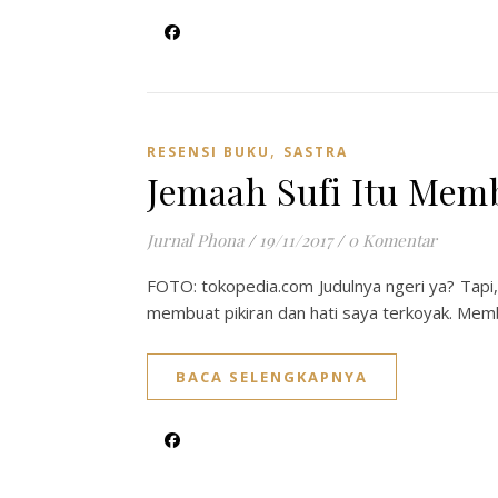
,
RESENSI BUKU
SASTRA
Jemaah Sufi Itu Mem
Jurnal Phona
/
19/11/2017
/
0 Komentar
FOTO: tokopedia.com Judulnya ngeri ya? Tapi, 
membuat pikiran dan hati saya terkoyak. Mem
BACA SELENGKAPNYA