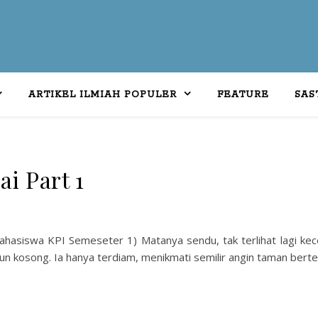
ARTIKEL ILMIAH POPULER
FEATURE
SAS
i Part 1
Mahasiswa KPI Semeseter 1) Matanya sendu, tak terlihat lagi kece
 pun kosong. Ia hanya terdiam, menikmati semilir angin taman ber