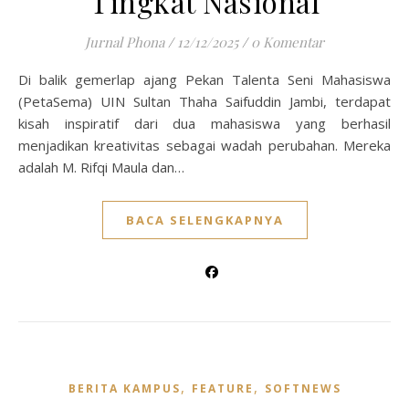
Tingkat Nasional
Jurnal Phona
/
12/12/2025
/
0 Komentar
Di balik gemerlap ajang Pekan Talenta Seni Mahasiswa
(PetaSema) UIN Sultan Thaha Saifuddin Jambi, terdapat
kisah inspiratif dari dua mahasiswa yang berhasil
menjadikan kreativitas sebagai wadah perubahan. Mereka
adalah M. Rifqi Maula dan…
BACA SELENGKAPNYA
,
,
BERITA KAMPUS
FEATURE
SOFTNEWS