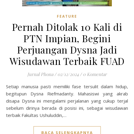
FEATURE
Pernah Ditolak 10 Kali di
PTN Impian, Begini
Perjuangan Dysna Jadi
Wisudawan Terbaik FUAD
Jurnal Phona
/
02/12/2024
/
0 Komentar
Setiap manusia pasti memiliki fase tersulit dalam hidup,
begitupun Dysna Riefmadanty. Mahasiswi yang akrab
disapa Dysna ini mengalami perjalanan yang cukup terjal
sebelum dirinya berada di posisi ini, sebagai wisudawan
terbaik Fakultas Ushuluddin,…
BACA SELENGKAPNYA