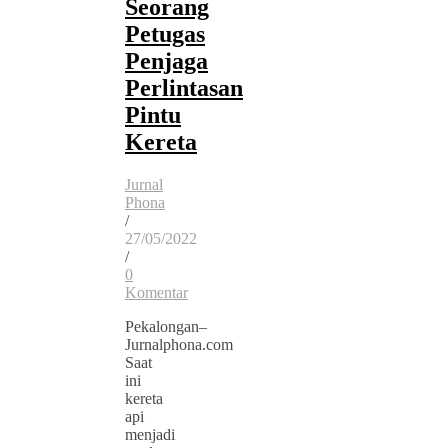
Seorang
Petugas
Penjaga
Perlintasan
Pintu
Kereta
Jurnal
Phona
/
27/05/2022
/
0
Komentar
Pekalongan–
Jurnalphona.com
Saat
ini
kereta
api
menjadi