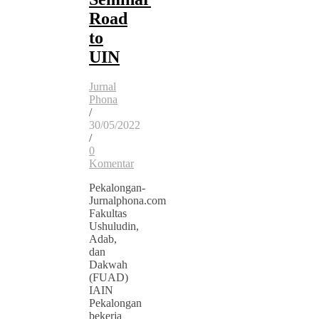
Road
to
UIN
Jurnal
Phona
/
30/05/2022
/
0
Komentar
Pekalongan-
Jurnalphona.com
Fakultas
Ushuludin,
Adab,
dan
Dakwah
(FUAD)
IAIN
Pekalongan
bekerja