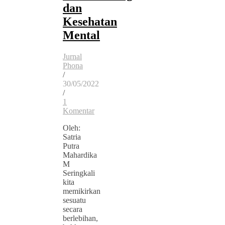
dan
Kesehatan
Mental
Jurnal
Phona
/
30/05/2022
/
1
Komentar
Oleh:
Satria
Putra
Mahardika
M
Seringkali
kita
memikirkan
sesuatu
secara
berlebihan,