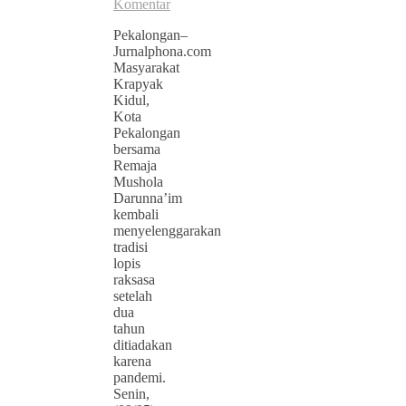
Komentar
Pekalongan–
Jurnalphona.com
Masyarakat
Krapyak
Kidul,
Kota
Pekalongan
bersama
Remaja
Mushola
Darunna’im
kembali
menyelenggarakan
tradisi
lopis
raksasa
setelah
dua
tahun
ditiadakan
karena
pandemi.
Senin,