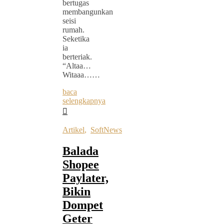
bertugas
membangunkan
seisi
rumah.
Seketika
ia
berteriak.
“Altaa…
Witaaa……
baca
selengkapnya
Artikel
,
SoftNews
Balada
Shopee
Paylater,
Bikin
Dompet
Geter