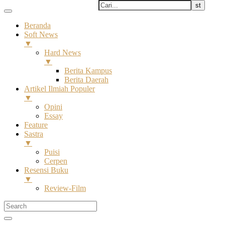
Beranda
Soft News
▼
Hard News
▼
Berita Kampus
Berita Daerah
Artikel Ilmiah Populer
▼
Opini
Essay
Feature
Sastra
▼
Puisi
Cerpen
Resensi Buku
▼
Review-Film