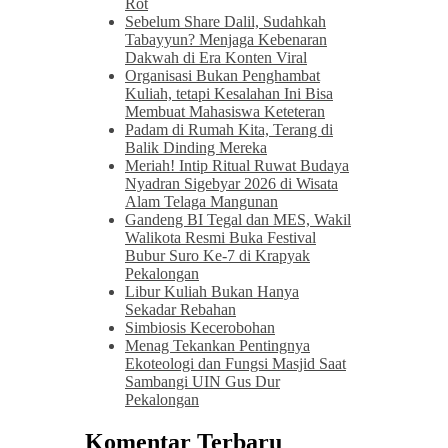
Rot
Sebelum Share Dalil, Sudahkah
Tabayyun? Menjaga Kebenaran
Dakwah di Era Konten Viral
Organisasi Bukan Penghambat
Kuliah, tetapi Kesalahan Ini Bisa
Membuat Mahasiswa Keteteran
Padam di Rumah Kita, Terang di
Balik Dinding Mereka
Meriah! Intip Ritual Ruwat Budaya
Nyadran Sigebyar 2026 di Wisata
Alam Telaga Mangunan
Gandeng BI Tegal dan MES, Wakil
Walikota Resmi Buka Festival
Bubur Suro Ke-7 di Krapyak
Pekalongan
Libur Kuliah Bukan Hanya
Sekadar Rebahan
Simbiosis Kecerobohan
Menag Tekankan Pentingnya
Ekoteologi dan Fungsi Masjid Saat
Sambangi UIN Gus Dur
Pekalongan
Komentar Terbaru