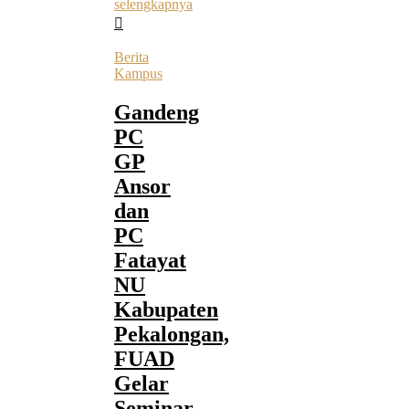
selengkapnya
Berita
Kampus
Gandeng
PC
GP
Ansor
dan
PC
Fatayat
NU
Kabupaten
Pekalongan,
FUAD
Gelar
Seminar