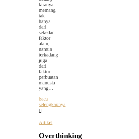
kiranya
memang
tak
hanya
dari
sekedar
faktor
alam,
namun
terkadang
juga
dari
faktor
perbuatan
manusia
yang…
baca
selengkapnya
Artikel
Overthinking