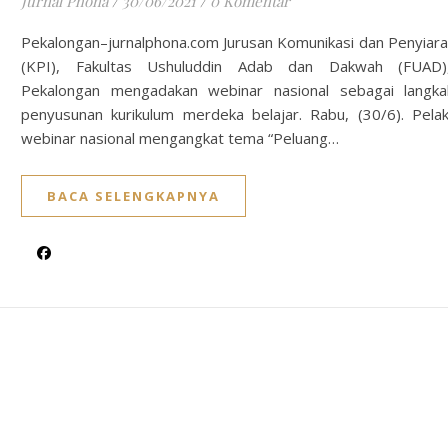
Jurnal Phona
/
30/06/2021
/
0 Komentar
Pekalongan–jurnalphona.com Jurusan Komunikasi dan Penyiara
(KPI), Fakultas Ushuluddin Adab dan Dakwah (FUAD)
Pekalongan mengadakan webinar nasional sebagai langk
penyusunan kurikulum merdeka belajar. Rabu, (30/6). Pela
webinar nasional mengangkat tema “Peluang…
BACA SELENGKAPNYA