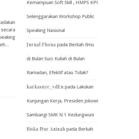
Kemampuan Soft Skill , HMPS KPI
Selenggarakan Workshop Public
gadakan
 secara
Speaking Nasional
peaking
leh…
pada
Berkah Ilmu
Jurnal Phona
di Bulan Suci: Kuliah di Bulan
Ramadan, Efektif atau Tidak?
pada
Lakukan
karkasnye_vdEn
Kunjungan Kerja, Presiden Jokowi
Sambangi SMK N 1 Kedungwuni
pada
Berkah
Riska Nur Azizah