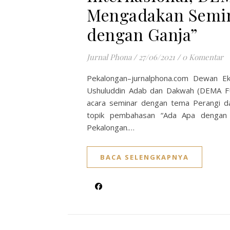
Mengadakan Semin
dengan Ganja”
Jurnal Phona
/
27/06/2021
/
0 Komentar
Pekalongan–jurnalphona.com Dewan Ek
Ushuluddin Adab dan Dakwah (DEMA FU
acara seminar dengan tema Perangi d
topik pembahasan “Ada Apa dengan 
Pekalongan.…
BACA SELENGKAPNYA