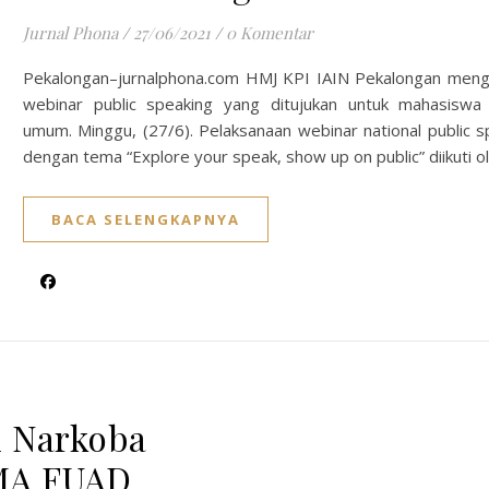
Jurnal Phona
/
27/06/2021
/
0 Komentar
Pekalongan–jurnalphona.com HMJ KPI IAIN Pekalongan men
webinar public speaking yang ditujukan untuk mahasiswa
umum. Minggu, (27/6). Pelaksanaan webinar national public s
dengan tema “Explore your speak, show up on public” diikuti o
BACA SELENGKAPNYA
i Narkoba
EMA FUAD