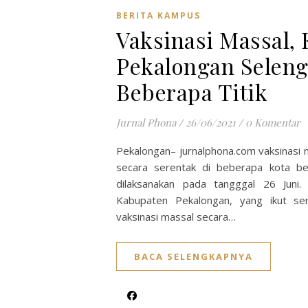
BERITA KAMPUS
Vaksinasi Massal,
Pekalongan Seleng
Beberapa Titik
Jurnal Phona
/
26/06/2021
/
0 Komentar
Pekalongan– jurnalphona.com vaksinasi 
secara serentak di beberapa kota be
dilaksanakan pada tangggal 26 Juni.
Kabupaten Pekalongan, yang ikut se
vaksinasi massal secara…
BACA SELENGKAPNYA