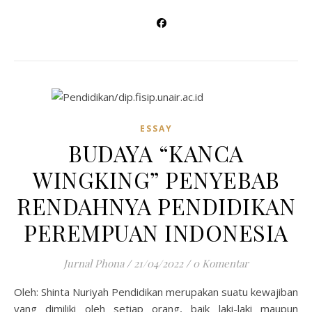
ESSAY
BUDAYA “KANCA
WINGKING” PENYEBAB
RENDAHNYA PENDIDIKAN
PEREMPUAN INDONESIA
Jurnal Phona
/
21/04/2022
/
0 Komentar
Oleh: Shinta Nuriyah Pendidikan merupakan suatu kewajiban
yang dimiliki oleh setiap orang, baik laki-laki maupun