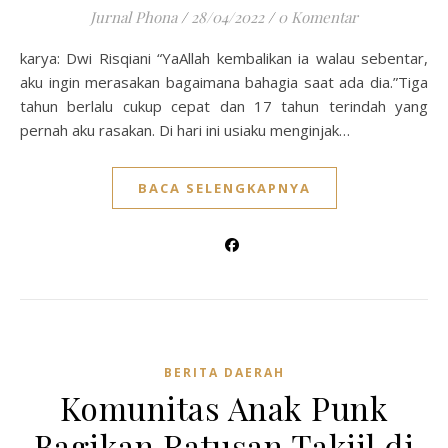
Jurnal Phona
/
28/04/2022
/
0 Komentar
karya: Dwi Risqiani “YaAllah kembalikan ia walau sebentar,
aku ingin merasakan bagaimana bahagia saat ada dia.”Tiga
tahun berlalu cukup cepat dan 17 tahun terindah yang
pernah aku rasakan. Di hari ini usiaku menginjak…
BACA SELENGKAPNYA
BERITA DAERAH
Komunitas Anak Punk
Bagikan Ratusan Takjil di