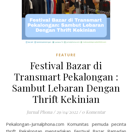
FEATURE
Festival Bazar di
Transmart Pekalongan :
Sambut Lebaran Dengan
Thrift Kekinian
Jurnal Phona
/
29/04/2022
/
0 Komentar
Pekalongan–Jurnalphona.com Komunitas pemuda pecinta
thrift Pekalongan mengadakan Festival Bazar Ramadan