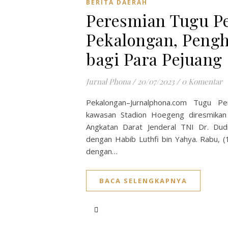
BERITA DAERAH
Peresmian Tugu P
Pekalongan, Peng
bagi Para Pejuang
Jurnal Phona
/
20/07/2023
/
0 Komentar
Pekalongan–Jurnalphona.com Tugu Pe
kawasan Stadion Hoegeng diresmikan 
Angkatan Darat Jenderal TNI Dr. D
dengan Habib Luthfi bin Yahya. Rabu, (1
dengan…
BACA SELENGKAPNYA