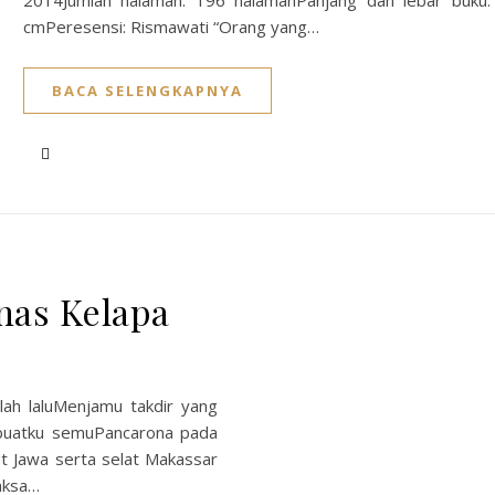
2014Jumlah halaman: 196 halamanPanjang dan lebar buku
cmPeresensi: Rismawati “Orang yang…
BACA SELENGKAPNYA
nas Kelapa
lah laluMenjamu takdir yang
embuatku semuPancarona pada
ut Jawa serta selat Makassar
aksa…