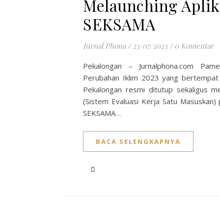
Melaunching Aplik
SEKSAMA
Jurnal Phona
/
23/07/2023
/
0 Komentar
Pekalongan – Jurnalphona.com Pame
Perubahan Iklim 2023 yang bertempat
Pekalongan resmi ditutup sekaligus m
(Sistem Evaluasi Kerja Satu Masuskan) p
SEKSAMA…
BACA SELENGKAPNYA