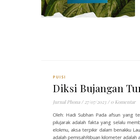
PUISI
Diksi Bujangan Tu
Jurnal Phona
/
27/07/2023
/
0 Komentar
Oleh: Hadi Subhan Pada afsun yang te
piluJarak adalah fakta yang selalu m
elokmu, aksa terpikir dalam benakku La
adalah pemisahRibuan kilometer adalah 