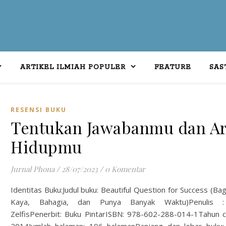
ARTIKEL ILMIAH POPULER
FEATURE
SAS
RESENSI BUKU
Tentukan Jawabanmu dan A
Hidupmu
Jurnal Phona
/
28/07/2023
/
0 Komentar
Identitas Buku:Judul buku: Beautiful Question for Success (Ba
Kaya, Bahagia, dan Punya Banyak Waktu)Penulis : 
ZelfisPenerbit: Buku PintarISBN: 978-602-288-014-1Tahun c