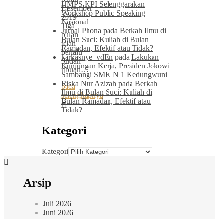
HMPS KPI Selenggarakan
Desember
Workshop Public Speaking
2019
Nasional
Tiga
Jurnal Phona
pada
Berkah Ilmu di
bulan
Bulan Suci: Kuliah di Bulan
telah
Ramadan, Efektif atau Tidak?
berlalu
karkasnye_vdEn
pada
Lakukan
Sudah
Kunjungan Kerja, Presiden Jokowi
ribuan…
Sambangi SMK N 1 Kedungwuni
Riska Nur Azizah
pada
Berkah
baca
Ilmu di Bulan Suci: Kuliah di
selengkapnya
Bulan Ramadan, Efektif atau
Tidak?
Kategori
Kategori
Arsip
Juli 2026
Juni 2026