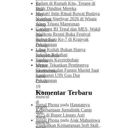
Padam di Rumah Kita, Terang di
Sr.
Balik Dinding Mereka
Mia
Meriah! Intip Ritual Ruwat Budaya
Hay
Nyadran Sigebyar 2026 di Wisata
makhluk
Alam Telaga Mangunan
hidup
Gandeng BI Tegal dan MES, Wakil
terkecil
Walikota Resmi Buka Festival
dan
Bubur Suro Ke-7 di Krapyak
mematikan
Pekalongan
Orang-
Libur Kuliah Bukan Hanya
orang
Sekadar Rebahan
menyebutmu
Simbiosis Kecerobohan
corona
Menag Tekankan Pentingnya
WHO
Ekoteologi dan Fungsi Masjid Saat
memberimu
Sambangi UIN Gus Dur
nama
Pekalongan
Covid-
19
Komentar Terbaru
Kau
muncul
di
Jurnal Phona
pada
Hangatnya
negeri
Kebersamaan Jurnalistik Camp
tirai
2025 di Buper Linggo Asri
Awal
Jurnal Phona
pada
Ajak Mahasiswa
muncul
Tingkatkan Kemampuan Soft Skill ,
bulan