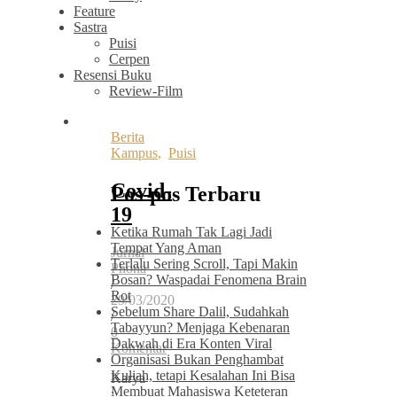
Feature
Sastra
Puisi
Cerpen
Resensi Buku
Review-Film
Berita
Kampus
,
Puisi
Covid-
Pos-pos Terbaru
19
Ketika Rumah Tak Lagi Jadi
Tempat Yang Aman
Jurnal
Terlalu Sering Scroll, Tapi Makin
Phona
Bosan? Waspadai Fenomena Brain
/
Rot
29/03/2020
Sebelum Share Dalil, Sudahkah
/
Tabayyun? Menjaga Kebenaran
0
Dakwah di Era Konten Viral
Komentar
Organisasi Bukan Penghambat
Kuliah, tetapi Kesalahan Ini Bisa
Karya
Membuat Mahasiswa Keteteran
: