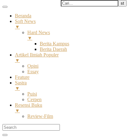
Beranda
Soft News
▼
Hard News
▼
Berita Kampus
Berita Daerah
Artikel Ilmiah Populer
▼
Opini
Essay
Feature
Sastra
▼
Puisi
Cerpen
Resensi Buku
▼
Review-Film