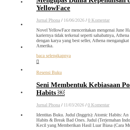
Mengupas Dunia Kepenulisan 
YellowFace
Jurnal Phona
/
16/06/2026
/
0 Komentar
Novel YellowFace menceritakan mengenai June Ha
kariernya tidak terkenal seperti sahabatnya, Athena
dengan karya yang best seller, Athena mengangkat i
Amerika.
baca selengkapnya
Resensi Buku
Seni Membentuk Kebiasaan Pos
Habits ￼
Jurnal Phona
/
11/03/2026
/
0 Komentar
Identitas Buku. Judul (Inggris): Atomic Habits: 
Habits & Break Bad Ones. Judul (Terjemahan Indo
Kecil yang Memberikan Hasil Luar Biasa (Cara