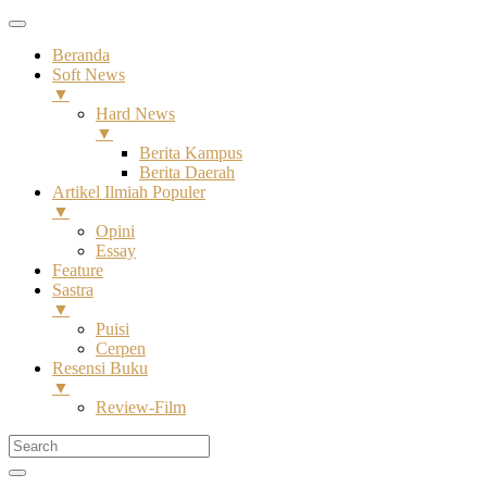
Beranda
Soft News
▼
Hard News
▼
Berita Kampus
Berita Daerah
Artikel Ilmiah Populer
▼
Opini
Essay
Feature
Sastra
▼
Puisi
Cerpen
Resensi Buku
▼
Review-Film