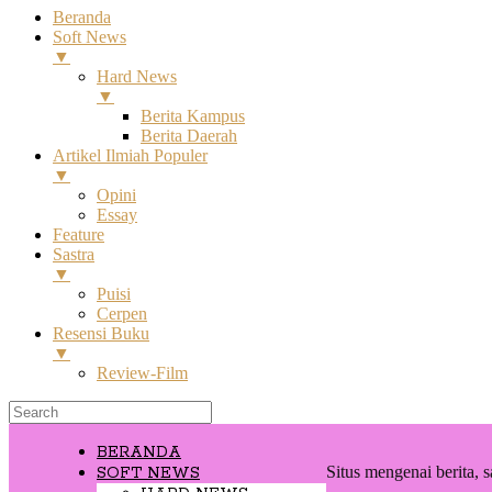
Beranda
Soft News
▼
Hard News
▼
Berita Kampus
Berita Daerah
Artikel Ilmiah Populer
▼
Opini
Essay
Feature
Sastra
▼
Puisi
Cerpen
Resensi Buku
▼
Review-Film
BERANDA
Situs mengenai berita, s
SOFT NEWS