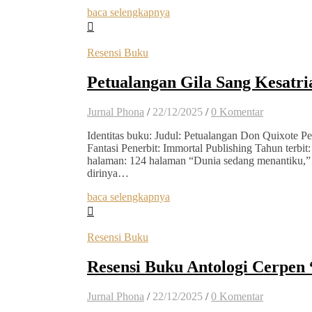
baca selengkapnya
Resensi Buku
Petualangan Gila Sang Kesatri
Jurnal Phona
/
22/12/2025
/
0 Komentar
Identitas buku: Judul: Petualangan Don Quixote Pe
Fantasi Penerbit: Immortal Publishing Tahun terbit
halaman: 124 halaman “Dunia sedang menantiku,”
dirinya…
baca selengkapnya
Resensi Buku
Resensi Buku Antologi Cerpen
Jurnal Phona
/
22/12/2025
/
0 Komentar