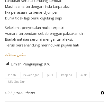
Lantunan serunai terulang kembali
Masih sama terdengar rindu tanpa aksi
Jika perasaan itu benar dijumpai,
Dunia tidak lagi perlu digulung sepi
Sekelumit penyesalan mulai terpatri
Asmara terpendam sebab enggan paksakan diri
Biarlah untaian serunai mengantar afeksi,
Terus bersenandung merindukan pujaan hati
سكس ممثلات
Jumlah Pengunjung:
976
Indah
Pekalongan
puisi
Renjana
Sajak
UIN Gus Dur
Oleh
Jurnal Phona