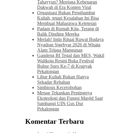
Tabayyun? Menjaga Kebenaran
Dakwah di Era Konten Viral
Organisasi Bukan Penghambat
Kuliah, tetapi Kesalahan Ini Bisa
Membuat Mahasiswa Keteteran
Padam di Rumah Kita, Terang di
Balik Dinding Mereka
Meriah! Intip Ritual Ruwat Budaya
Nyadran Sigebyar 2026 di Wisata
Alam Telaga Mangunan
Gandeng BI Tegal dan MES, Wakil
Walikota Resmi Buka Festival
Bubur Suro Ke-7 di Krapyak
Pekalongan
Libur Kuliah Bukan Hanya
Sekadar Rebahan
Simbiosis Kecerobohan
Menag Tekankan Pentingnya
Ekoteologi dan Fungsi Masjid Saat
Sambangi UIN Gus Dur
Pekalongan
Komentar Terbaru