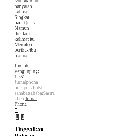
Mungkin itu
hanyalah
kalimat
Singkat
padat jelas
Namun
didalam
kalimat itu
Memiliki
beribu-ribu
makna
Jumlah
Pengunjung:
1.352
Jurnalphona
puisi
puisi
Puisi
sahabat
sahabat
Sastra
Oleh
Jurnal
Phona
Tinggalkan
Balasan