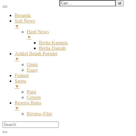
Beranda
Soft News
▼
Hard News
▼
Berita Kampus
Berita Daerah
Artikel Ilmiah Populer
▼
Opini
Essay
Feature
Sastra
▼
Puisi
Cerpen
Resensi Buku
▼
Review-Film