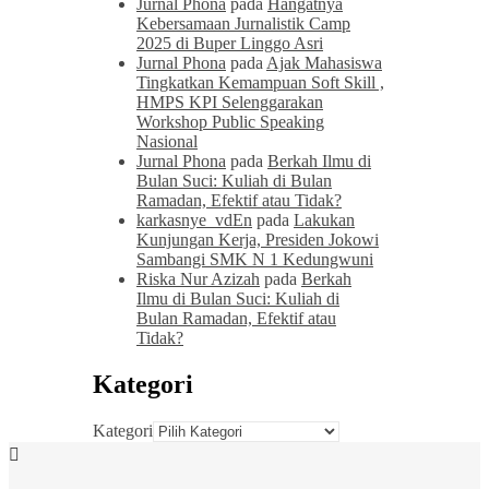
Jurnal Phona
pada
Hangatnya
Kebersamaan Jurnalistik Camp
2025 di Buper Linggo Asri
Jurnal Phona
pada
Ajak Mahasiswa
Tingkatkan Kemampuan Soft Skill ,
HMPS KPI Selenggarakan
Workshop Public Speaking
Nasional
Jurnal Phona
pada
Berkah Ilmu di
Bulan Suci: Kuliah di Bulan
Ramadan, Efektif atau Tidak?
karkasnye_vdEn
pada
Lakukan
Kunjungan Kerja, Presiden Jokowi
Sambangi SMK N 1 Kedungwuni
Riska Nur Azizah
pada
Berkah
Ilmu di Bulan Suci: Kuliah di
Bulan Ramadan, Efektif atau
Tidak?
Kategori
Kategori