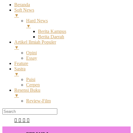
Beranda
Soft News
▼
Hard News
▼
Berita Kampus
Berita Daerah
Artikel Ilmiah Populer
▼
Opini
Essay
Feature
Sastra
▼
Puisi
Cerpen
Resensi Buku
▼
Review-Film