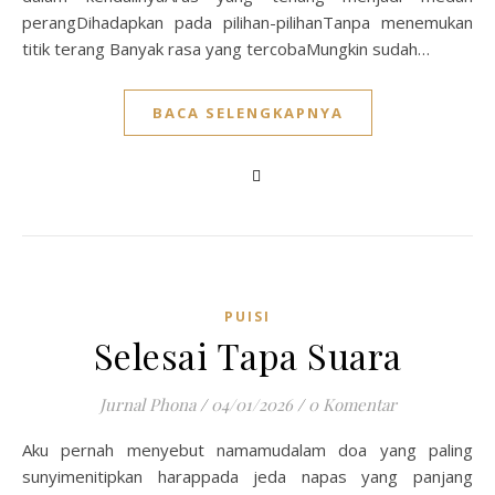
perangDihadapkan pada pilihan-pilihanTanpa menemukan
titik terang Banyak rasa yang tercobaMungkin sudah…
BACA SELENGKAPNYA
PUISI
Selesai Tapa Suara
Jurnal Phona
/
04/01/2026
/
0 Komentar
Aku pernah menyebut namamudalam doa yang paling
sunyimenitipkan harappada jeda napas yang panjang