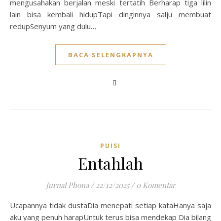
mengusahakan berjalan meski tertatih Berharap tiga lilin
lain bisa kembali hidupTapi dinginnya salju membuat
redupSenyum yang dulu…
BACA SELENGKAPNYA
PUISI
Entahlah
Jurnal Phona
/
22/12/2025
/
0 Komentar
Ucapannya tidak dustaDia menepati setiap kataHanya saja
aku yang penuh harapUntuk terus bisa mendekap Dia bilang