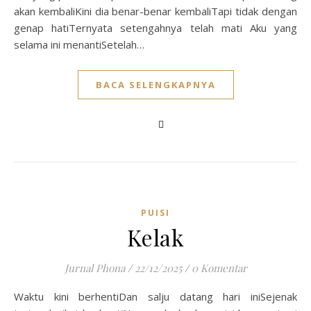
akan kembaliKini dia benar-benar kembaliTapi tidak dengan
genap hatiTernyata setengahnya telah mati Aku yang
selama ini menantiSetelah…
BACA SELENGKAPNYA
PUISI
Kelak
Jurnal Phona
/
22/12/2025
/
0 Komentar
Waktu kini berhentiDan salju datang hari iniSejenak