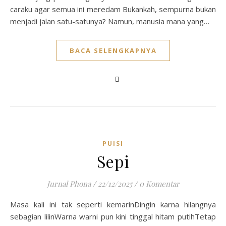
caraku agar semua ini meredam Bukankah, sempurna bukan
menjadi jalan satu-satunya? Namun, manusia mana yang…
BACA SELENGKAPNYA
PUISI
Sepi
Jurnal Phona
/
22/12/2025
/
0 Komentar
Masa kali ini tak seperti kemarinDingin karna hilangnya
sebagian lilinWarna warni pun kini tinggal hitam putihTetap