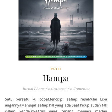
PUISI
Hampa
Jurnal Phona
/
04/01/2026
/
0 Komentar
Satu persatu ku cobaMencicipi setiap rasaMulai lupa
angannyaMenjejali setiap hal yang ada Saat hidup sudah tak
dalam kendalinyaArus yang tenang menjadi medan