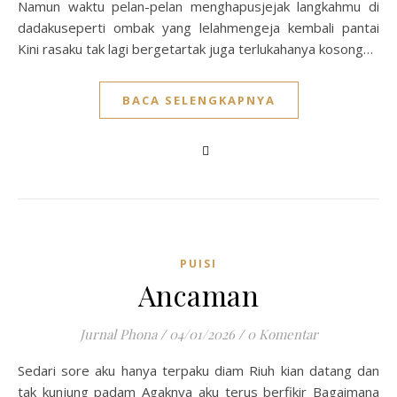
Namun waktu pelan-pelan menghapusjejak langkahmu di
dadakuseperti ombak yang lelahmengeja kembali pantai
Kini rasaku tak lagi bergetartak juga terlukahanya kosong…
BACA SELENGKAPNYA
PUISI
Ancaman
Jurnal Phona
/
04/01/2026
/
0 Komentar
Sedari sore aku hanya terpaku diam Riuh kian datang dan
tak kunjung padam Agaknya aku terus berfikir Bagaimana