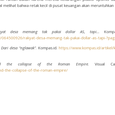
al melihat bahwa retak kecil di pusat keuangan akan meruntuhkan 
kyat desa memang tak pakai dollar AS, tapi…
Kompas
064500926/rakyat-desa-memang-tak-pakai-dollar-as-tapi-?pag
 Dari desa “nglawak”
. Kompas.id.
https://www.kompas.id/artikel/k
nd the collapse of the Roman Empire
. Visual Capi
and-the-collapse-of-the-roman-empire/