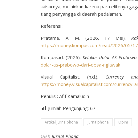
kaisarnya, melainkan karena para elitenya gag
tiang penyangga di daerah pedalaman.
Referensi :
Pratama, A. M. (2026, 17 Mei).
Ra
https://money.kompas.com/read/2026/05/17/
Kompas.id. (2026).
Kelakar dolar AS Prabowo:
dolar-as-prabowo-dari-desa-nglawak
Visual Capitalist. (n.d.).
Currency a
https://money.visualcapitalist.com/currency-
Penulis : Afif Kamaludin
Jumlah Pengunjung:
67
Artikel Jurnalphona
Jurnalphona
Opini
Oleh
Jurnal Phona