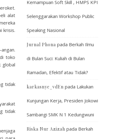
Kemampuan Soft Skill , HMPS KPI
eroket.
li alat
Selenggarakan Workshop Public
 mereka
Speaking Nasional
krisis.
pada
Berkah Ilmu
Jurnal Phona
-angan.
di toko
di Bulan Suci: Kuliah di Bulan
 global
Ramadan, Efektif atau Tidak?
g tidak
pada
Lakukan
karkasnye_vdEn
Kunjungan Kerja, Presiden Jokowi
yarakat
g tidak
Sambangi SMK N 1 Kedungwuni
pada
Berkah
Riska Nur Azizah
menjaga
ri para