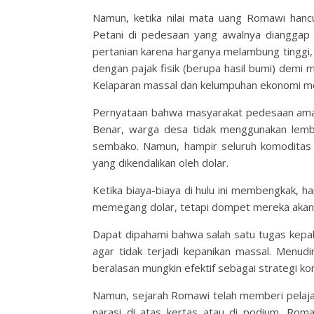
Namun, ketika nilai mata uang Romawi hancur 
Petani di pedesaan yang awalnya dianggap 
pertanian karena harganya melambung tinggi,
dengan pajak fisik (berupa hasil bumi) demi
Kelaparan massal dan kelumpuhan ekonomi men
Pernyataan bahwa masyarakat pedesaan aman 
Benar, warga desa tidak menggunakan lemba
sembako. Namun, hampir seluruh komoditas y
yang dikendalikan oleh dolar.
Ketika biaya-biaya di hulu ini membengkak, 
memegang dolar, tetapi dompet mereka akan te
Dapat dipahami bahwa salah satu tugas kepala
agar tidak terjadi kepanikan massal. Menud
beralasan mungkin efektif sebagai strategi kom
Namun, sejarah Romawi telah memberi pelajar
narasi di atas kertas atau di podium. Rom