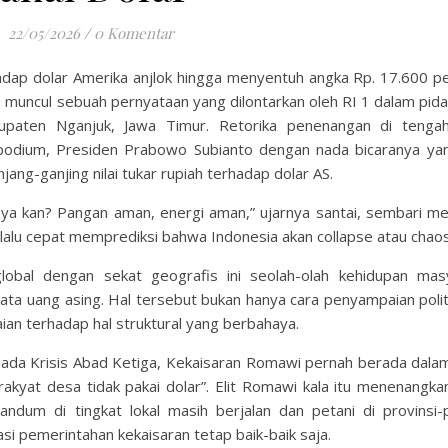
22/05/2026
/
0 Komentar
rhadap dolar Amerika anjlok hingga menyentuh angka Rp. 17.600 pe
u muncul sebuah pernyataan yang dilontarkan oleh RI 1 dalam pida
aten Nganjuk, Jawa Timur. Retorika penenangan di tengah
podium, Presiden Prabowo Subianto dengan nada bicaranya ya
ng-ganjing nilai tukar rupiah terhadap dolar AS.
, ya kan? Pangan aman, energi aman,” ujarnya santai, sembari m
rlalu cepat memprediksi bahwa Indonesia akan collapse atau chaos
obal dengan sekat geografis ini seolah-olah kehidupan mas
mata uang asing. Hal tersebut bukan hanya cara penyampaian polit
ian terhadap hal struktural yang berbahaya.
pada Krisis Abad Ketiga, Kekaisaran Romawi pernah berada dalam
rakyat desa tidak pakai dolar”. Elit Romawi kala itu menenangkan
dum di tingkat lokal masih berjalan dan petani di provinsi-p
si pemerintahan kekaisaran tetap baik-baik saja.