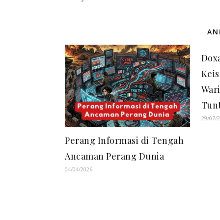
AN
Doxa
Kei
Wari
Tun
29/07/
Perang Informasi di Tengah
Ancaman Perang Dunia
04/04/2026