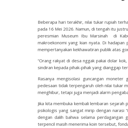
Beberapa hari terakhir, nilai tukar rupiah te
pada 16 Mei 2026. Namun, di tengah itu justr
peresmian Museum Ibu Marsinah di Kabup
makroekonomi yang kian nyata. Di hadapan 
mempertanyakan kekhawatiran publik atas gonja
“Orang rakyat di desa nggak pakai dolar kok
sindiran kepada pihak-pihak yang dianggap te
Rasanya mengisolasi guncangan moneter gl
pedesaan tidak terpengaruh oleh nilai tukar 
menghibur, tetapi juga menjadi alarm pengaba
Jika kita membuka kembali lembaran sejarah 
psikologis yang sangat mirip dengan narasi “
dengan dalih bahwa selama perdagangan gan
terpencil masih menerima koin tersebut, fonda