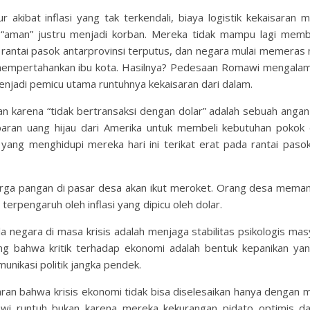
akibat inflasi yang tak terkendali, biaya logistik kekaisaran m
“aman” justru menjadi korban. Mereka tidak mampu lagi membe
 rantai pasok antarprovinsi terputus, dan negara mulai memeras
 mempertahankan ibu kota. Hasilnya? Pedesaan Romawi mengalami 
jadi pemicu utama runtuhnya kekaisaran dari dalam.
karena “tidak bertransaksi dengan dolar” adalah sebuah angan
ran uang hijau dari Amerika untuk membeli kebutuhan pokok 
ang menghidupi mereka hari ini terikat erat pada rantai pasok
harga pangan di pasar desa akan ikut meroket. Orang desa meman
rpengaruh oleh inflasi yang dipicu oleh dolar.
 negara di masa krisis adalah menjaga stabilitas psikologis mas
ing bahwa kritik terhadap ekonomi adalah bentuk kepanikan yan
unikasi politik jangka pendek.
an bahwa krisis ekonomi tidak bisa diselesaikan hanya dengan 
awi runtuh bukan karena mereka kekurangan pidato optimis da