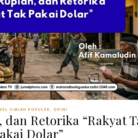
,
KEL ILMIAH POPULER
OPINI
 dan Retorika “Rakyat T
akai Dolar”