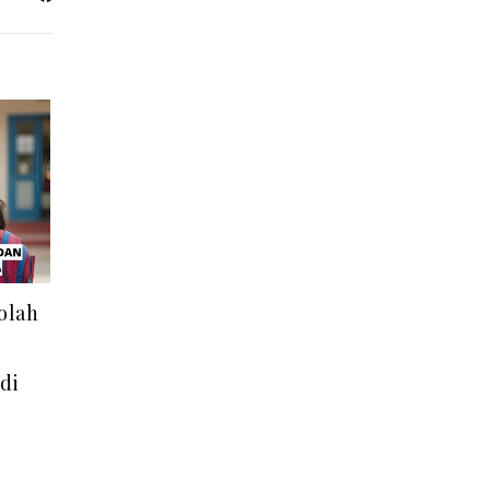
olah
di