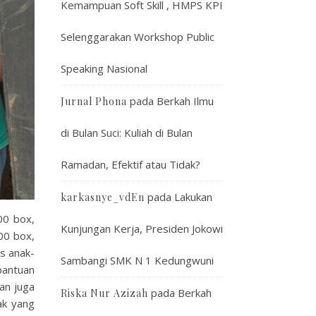
Kemampuan Soft Skill , HMPS KPI
Selenggarakan Workshop Public
Speaking Nasional
pada
Berkah Ilmu
Jurnal Phona
di Bulan Suci: Kuliah di Bulan
Ramadan, Efektif atau Tidak?
pada
Lakukan
karkasnye_vdEn
00 box,
Kunjungan Kerja, Presiden Jokowi
00 box,
s anak-
Sambangi SMK N 1 Kedungwuni
bantuan
an juga
pada
Berkah
Riska Nur Azizah
ak yang