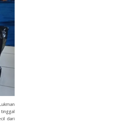
 Lukman
tinggal
il dari