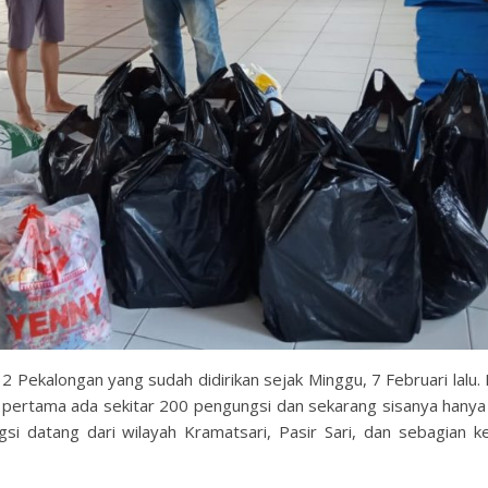
 Pekalongan yang sudah didirikan sejak Minggu, 7 Februari lalu.
ertama ada sekitar 200 pengungsi dan sekarang sisanya hanya 
 datang dari wilayah Kramatsari, Pasir Sari, dan sebagian kec