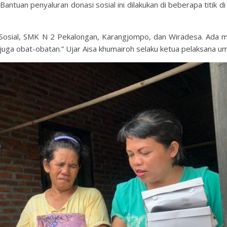
antuan penyaluran donasi sosial ini dilakukan di beberapa titik d
 Sosial, SMK N 2 Pekalongan, Karangjompo, dan Wiradesa. Ada 
juga obat-obatan.” Ujar Aisa khumairoh selaku ketua pelaksana u