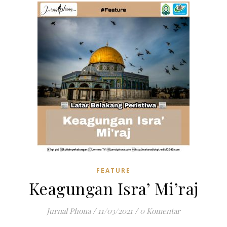
FEATURE
Keagungan Isra’ Mi’raj
Jurnal Phona
/
11/03/2021
/
0 Komentar