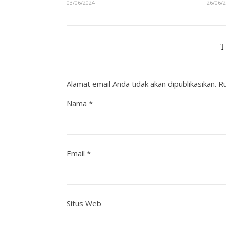
03/06/2024
26/06/
T
Alamat email Anda tidak akan dipublikasikan.
Ru
Nama
*
Email
*
Situs Web