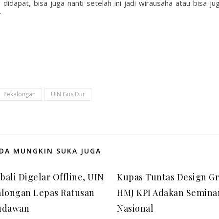
 didapat, bisa juga nanti setelah ini jadi wirausaha atau bisa ju
*
Pekalongan
UIN Gus Dur
DA MUNGKIN SUKA JUGA
ali Digelar Offline, UIN
Kupas Tuntas Design Gra
alongan Lepas Ratusan
HMJ KPI Adakan Semina
udawan
Nasional