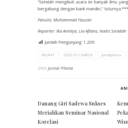
“Setelah mengikuti acara ini banyak ilmu yang
bergabung dengan bank mandiri,” tuturnya.**
Penulis: Muhammad Fauzan
Reporter: Ika Amiliya, Lia Afiana, Nailis Sa’adah
Jumlah Pengunjung:
1.209
AKURAT
GOES TO CAMPUS
Jurnalphona
Oleh
Jurnal Phona
AN
Danang Giri Sadewa Sukses
Kemb
Meriahkan Seminar Nasional
Pek
Korelasi
Wis