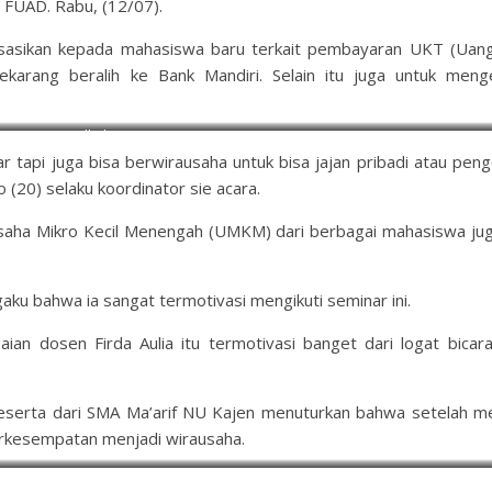
 FUAD. Rabu, (12/07).
lisasikan kepada mahasiswa baru terkait pembayaran UKT (Uang
karang beralih ke Bank Mandiri. Selain itu juga untuk meng
Talkshow
jar tapi juga bisa berwirausaha untuk bisa jajan pribadi atau pen
ko (20) selaku koordinator sie acara.
Usaha Mikro Kecil Menengah (UMKM) dari berbagai mahasiswa jug
ku bahwa ia sangat termotivasi mengikuti seminar ini.
ian dosen Firda Aulia itu termotivasi banget dari logat bicara
eserta dari SMA Ma’arif NU Kajen menuturkan bahwa setelah me
berkesempatan menjadi wirausaha.
Lintang-Peserta