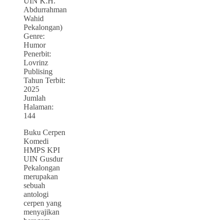
UIN K.H.
Abdurrahman
Wahid
Pekalongan)
Genre:
Humor
Penerbit:
Lovrinz
Publising
Tahun Terbit:
2025
Jumlah
Halaman:
144
Buku Cerpen
Komedi
HMPS KPI
UIN Gusdur
Pekalongan
merupakan
sebuah
antologi
cerpen yang
menyajikan