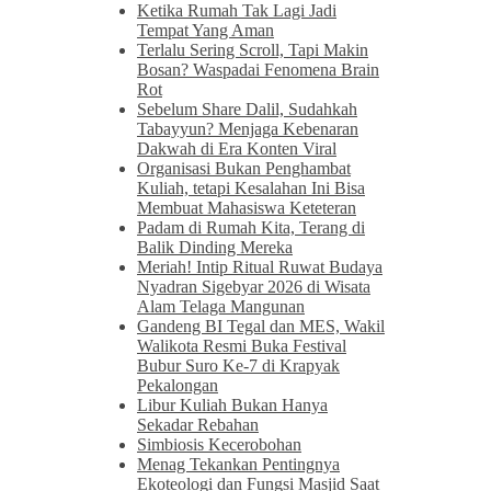
Ketika Rumah Tak Lagi Jadi
Tempat Yang Aman
Terlalu Sering Scroll, Tapi Makin
Bosan? Waspadai Fenomena Brain
Rot
Sebelum Share Dalil, Sudahkah
Tabayyun? Menjaga Kebenaran
Dakwah di Era Konten Viral
Organisasi Bukan Penghambat
Kuliah, tetapi Kesalahan Ini Bisa
Membuat Mahasiswa Keteteran
Padam di Rumah Kita, Terang di
Balik Dinding Mereka
Meriah! Intip Ritual Ruwat Budaya
Nyadran Sigebyar 2026 di Wisata
Alam Telaga Mangunan
Gandeng BI Tegal dan MES, Wakil
Walikota Resmi Buka Festival
Bubur Suro Ke-7 di Krapyak
Pekalongan
Libur Kuliah Bukan Hanya
Sekadar Rebahan
Simbiosis Kecerobohan
Menag Tekankan Pentingnya
Ekoteologi dan Fungsi Masjid Saat