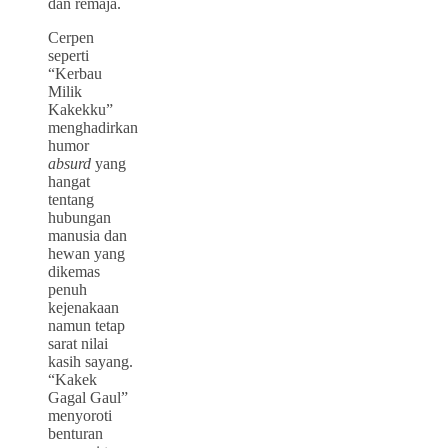
dan remaja.
Cerpen
seperti
“Kerbau
Milik
Kakekku”
menghadirkan
humor
absurd
yang
hangat
tentang
hubungan
manusia dan
hewan yang
dikemas
penuh
kejenakaan
namun tetap
sarat nilai
kasih sayang.
“Kakek
Gagal Gaul”
menyoroti
benturan