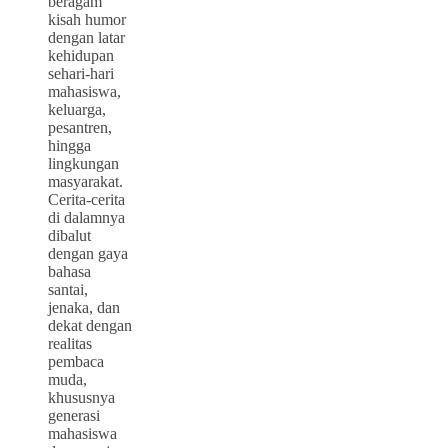
beragam
kisah humor
dengan latar
kehidupan
sehari-hari
mahasiswa,
keluarga,
pesantren,
hingga
lingkungan
masyarakat.
Cerita-cerita
di dalamnya
dibalut
dengan gaya
bahasa
santai,
jenaka, dan
dekat dengan
realitas
pembaca
muda,
khususnya
generasi
mahasiswa