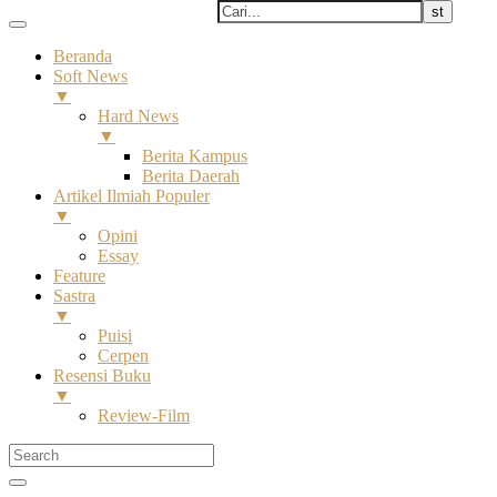
Beranda
Soft News
▼
Hard News
▼
Berita Kampus
Berita Daerah
Artikel Ilmiah Populer
▼
Opini
Essay
Feature
Sastra
▼
Puisi
Cerpen
Resensi Buku
▼
Review-Film