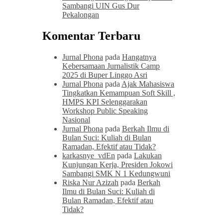
Sambangi UIN Gus Dur
Pekalongan
Komentar Terbaru
Jurnal Phona
pada
Hangatnya
Kebersamaan Jurnalistik Camp
2025 di Buper Linggo Asri
Jurnal Phona
pada
Ajak Mahasiswa
Tingkatkan Kemampuan Soft Skill ,
HMPS KPI Selenggarakan
Workshop Public Speaking
Nasional
Jurnal Phona
pada
Berkah Ilmu di
Bulan Suci: Kuliah di Bulan
Ramadan, Efektif atau Tidak?
karkasnye_vdEn
pada
Lakukan
Kunjungan Kerja, Presiden Jokowi
Sambangi SMK N 1 Kedungwuni
Riska Nur Azizah
pada
Berkah
Ilmu di Bulan Suci: Kuliah di
Bulan Ramadan, Efektif atau
Tidak?