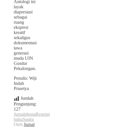
Antologi ini
layak
diapresiasi
sebagai
ruang
ekspresi
kreatif
sekaligus
dokumentasi
tawa
generasi
muda UIN
Gusdur
Pekalongan.
Penulis: Wiji
Indah
Prasetya
Jumlah
Pengunjung:
127
Jurnalphona
Resensi
buku
Sastra
Oleh
Jurnal