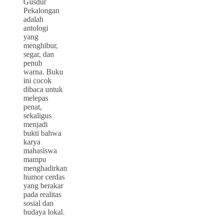
Gusdur
Pekalongan
adalah
antologi
yang
menghibur,
segar, dan
penuh
warna. Buku
ini cocok
dibaca untuk
melepas
penat,
sekaligus
menjadi
bukti bahwa
karya
mahasiswa
mampu
menghadirkan
humor cerdas
yang berakar
pada realitas
sosial dan
budaya lokal.