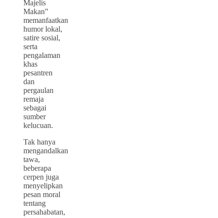
Majelis
Makan”
memanfaatkan
humor lokal,
satire sosial,
serta
pengalaman
khas
pesantren
dan
pergaulan
remaja
sebagai
sumber
kelucuan.
Tak hanya
mengandalkan
tawa,
beberapa
cerpen juga
menyelipkan
pesan moral
tentang
persahabatan,