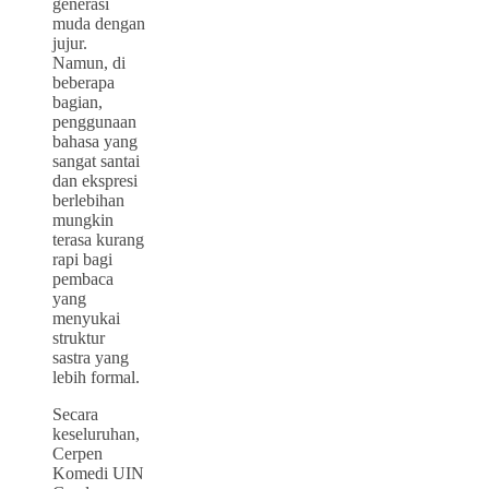
generasi
muda dengan
jujur.
Namun, di
beberapa
bagian,
penggunaan
bahasa yang
sangat santai
dan ekspresi
berlebihan
mungkin
terasa kurang
rapi bagi
pembaca
yang
menyukai
struktur
sastra yang
lebih formal.
Secara
keseluruhan,
Cerpen
Komedi UIN