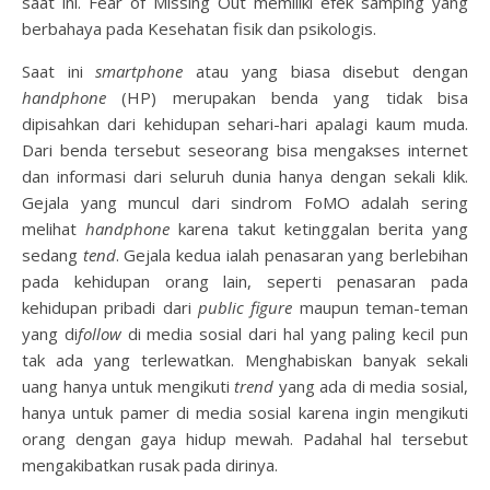
saat ini. Fear of Missing Out memiliki efek samping yang
berbahaya pada Kesehatan fisik dan psikologis.
Saat ini
smartphone
atau yang biasa disebut dengan
handphone
(HP) merupakan benda yang tidak bisa
dipisahkan dari kehidupan sehari-hari apalagi kaum muda.
Dari benda tersebut seseorang bisa mengakses internet
dan informasi dari seluruh dunia hanya dengan sekali klik.
Gejala yang muncul dari sindrom FoMO adalah sering
melihat
handphone
karena takut ketinggalan berita yang
sedang
tend
. Gejala kedua ialah penasaran yang berlebihan
pada kehidupan orang lain, seperti penasaran pada
kehidupan pribadi dari
public figure
maupun teman-teman
yang di
follow
di media sosial dari hal yang paling kecil pun
tak ada yang terlewatkan. Menghabiskan banyak sekali
uang hanya untuk mengikuti
trend
yang ada di media sosial,
hanya untuk pamer di media sosial karena ingin mengikuti
orang dengan gaya hidup mewah. Padahal hal tersebut
mengakibatkan rusak pada dirinya.