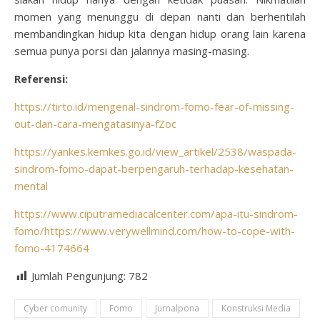
momen yang menunggu di depan nanti dan berhentilah
membandingkan hidup kita dengan hidup orang lain karena
semua punya porsi dan jalannya masing-masing.
Referensi:
https://tirto.id/mengenal-sindrom-fomo-fear-of-missing-
out-dan-cara-mengatasinya-fZoc
https://yankes.kemkes.go.id/view_artikel/2538/waspada-
sindrom-fomo-dapat-berpengaruh-terhadap-kesehatan-
mental
https://www.ciputramediacalcenter.com/apa-itu-sindrom-
fomo/https://www.verywellmind.com/how-to-cope-with-
fomo-4174664
Jumlah Pengunjung:
782
Cyber comunity
Fomo
Jurnalpona
Konstruksi Media