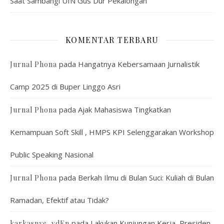
Saat Sambangi UIN Gus Dur Pekalongan
KOMENTAR TERBARU
pada
Hangatnya Kebersamaan Jurnalistik
Jurnal Phona
Camp 2025 di Buper Linggo Asri
pada
Ajak Mahasiswa Tingkatkan
Jurnal Phona
Kemampuan Soft Skill , HMPS KPI Selenggarakan Workshop
Public Speaking Nasional
pada
Berkah Ilmu di Bulan Suci: Kuliah di Bulan
Jurnal Phona
Ramadan, Efektif atau Tidak?
pada
Lakukan Kunjungan Kerja, Presiden
karkasnye_vdEn