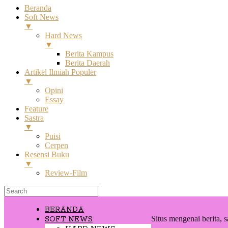
Beranda
Soft News
▼
Hard News
▼
Berita Kampus
Berita Daerah
Artikel Ilmiah Populer
▼
Opini
Essay
Feature
Sastra
▼
Puisi
Cerpen
Resensi Buku
▼
Review-Film
BERANDA
Situs mengenai berita, s
SOFT NEWS