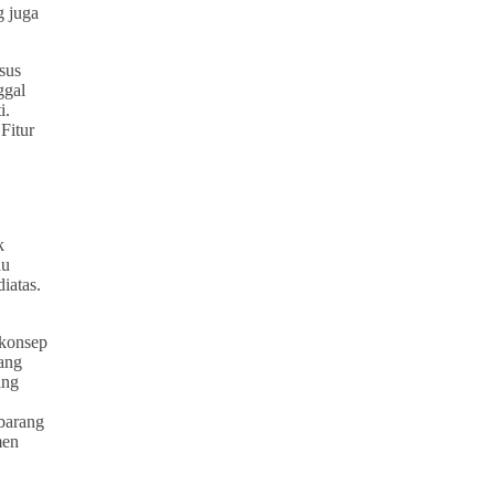
g juga
sus
ggal
i.
Fitur
k
au
diatas.
 konsep
yang
ang
 barang
men