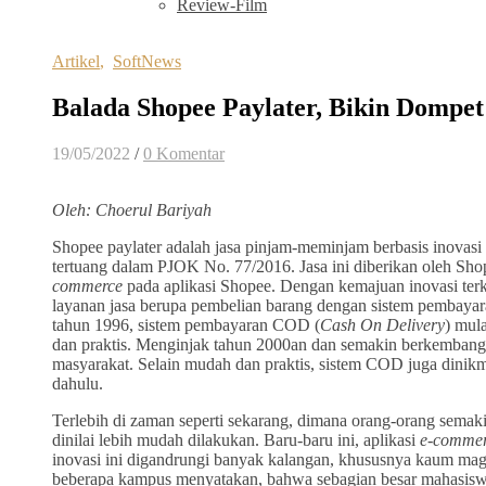
Review-Film
Artikel
,
SoftNews
Balada Shopee Paylater, Bikin Dompet
19/05/2022
/
0 Komentar
Oleh: Choerul Bariyah
Shopee paylater adalah jasa pinjam-meminjam berbasis inovasi
tertuang dalam PJOK No. 77/2016. Jasa ini diberikan oleh Sho
commerce
pada aplikasi Shopee. Dengan kemajuan inovasi te
layanan jasa berupa pembelian barang dengan sistem pembayara
tahun 1996, sistem pembayaran COD (
Cash On Delivery
) mul
dan praktis. Menginjak tahun 2000an dan semakin berkemban
masyarakat. Selain mudah dan praktis, sistem COD juga dinikmat
dahulu.
Terlebih di zaman seperti sekarang, dimana orang-orang semak
dinilai lebih mudah dilakukan. Baru-baru ini, aplikasi
e-commer
inovasi ini digandrungi banyak kalangan, khususnya kaum m
beberapa kampus menyatakan, bahwa sebagian besar mahasiswany