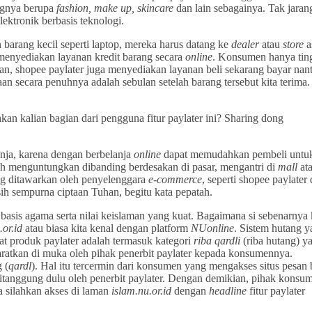
ngnya berupa
fashion, make up, skincare
dan lain sebagainya. Tak jaran
lektronik berbasis teknologi.
 barang kecil seperti laptop, mereka harus datang ke
dealer
atau
store
a
 menyediakan layanan kredit barang secara
online
. Konsumen hanya tin
lan, shopee paylater juga menyediakan layanan beli sekarang bayar nant
n secara penuhnya adalah sebulan setelah barang tersebut kita terima. 
n kalian bagian dari pengguna fitur paylater ini? Sharing dong
lanja, karena dengan berbelanja
online
dapat memudahkan pembeli untu
bih menguntungkan dibanding berdesakan di pasar, mengantri di
mall
at
ang ditawarkan oleh penyelenggara
e-commerce
, seperti shopee paylater 
sih sempurna ciptaan Tuhan, begitu kata pepatah.
asis agama serta nilai keislaman yang kuat. Bagaimana si sebenarnya
.or.id
atau biasa kita kenal dengan platform
NUonline
. Sistem hutang 
at produk paylater adalah termasuk kategori
riba qardli
(riba hutang) y
ratkan di muka oleh pihak penerbit paylater kepada konsumennya.
 (
qardl
). Hal itu tercermin dari konsumen yang mengakses situs pesan
ditanggung dulu oleh penerbit paylater. Dengan demikian, pihak konsu
a silahkan akses di laman
islam.nu.or.id
dengan
headline
fitur paylater