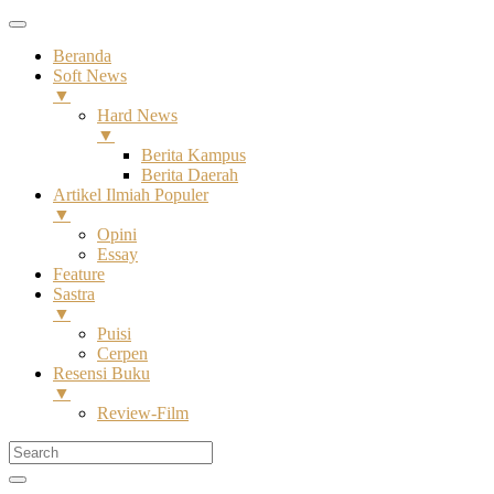
Beranda
Soft News
▼
Hard News
▼
Berita Kampus
Berita Daerah
Artikel Ilmiah Populer
▼
Opini
Essay
Feature
Sastra
▼
Puisi
Cerpen
Resensi Buku
▼
Review-Film