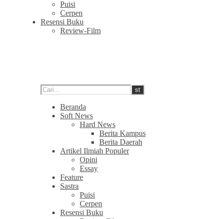
Puisi
Cerpen
Resensi Buku
Review-Film
Beranda
Soft News
Hard News
Berita Kampus
Berita Daerah
Artikel Ilmiah Populer
Opini
Essay
Feature
Sastra
Puisi
Cerpen
Resensi Buku