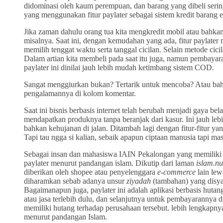
didominasi oleh kaum perempuan, dan barang yang dibeli seri
yang menggunakan fitur paylater sebagai sistem kredit barang e
Jika zaman dahulu orang tua kita mengkredit mobil atau bahkan
misalnya. Saat ini, dengan kemudahan yang ada, fitur paylater
memilih tenggat waktu serta tanggal cicilan. Selain metode cici
Dalam artian kita membeli pada saat itu juga, namun pembayaraa
paylater ini dinilai jauh lebih mudah ketimbang sistem COD.
Sangat menggiurkan bukan? Tertarik untuk mencoba? Atau bahka
pengalamannya di kolom komentar.
Saat ini bisnis berbasis internet telah berubah menjadi gaya be
mendapatkan produknya tanpa beranjak dari kasur. Ini jauh le
bahkan kehujanan di jalan. Ditambah lagi dengan fitur-fitur y
Tapi tau ngga si kalian, sebaik apapun ciptaan manusia tapi ma
Sebagai insan dan mahasiswa IAIN Pekalongan yang memiliki b
paylater menurut pandangan islam. Dikutip dari laman
islam.nu
diberikan oleh shopee atau penyelenggara
e-commerce
lain lew
diharamkan sebab adanya unsur
ziyadah
(tambahan) yang disya
Bagaimanapun juga, paylater ini adalah aplikasi berbasis hutang
atau jasa terlebih dulu, dan selanjutnya untuk pembayarannya 
memiliki hutang terhadap perusahaan tersebut. lebih lengkapny
menurut pandangan Islam.