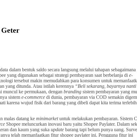
 Geter
 data dalam bentuk saldo secara langsung melalui tahapan sebagaimana
pee yang digunakan sebagai strategi pembayaran saat berbelanja di
e-
rknologi tersebut makin memudahkan para konsumen untuk memanfaat
n yang ditunda. Atau istilah kerennya
“Beli sekarang, bayarnya nanti
ai muncul ke permukaan, dengan
branding
sistem pembayaran yang m
gnya sistem
e-commerce
di dunia, pembayaran via COD semakin digem
i karena wujud fisik dari barang yang dibeli dapat kita terima terlebih
in malas datang ke
minimarket
untuk melakukan pembayaran. Sistem 
ce
Shopee meluncurkan inovasi baru yaitu Shopee Paylater. Dalam sek
ageran dan kaum yang suka
update
barang tapi belum punya uang. Survei
a telah memanfaatkan fitur shopee paylater ini. Pengguna fitur ini