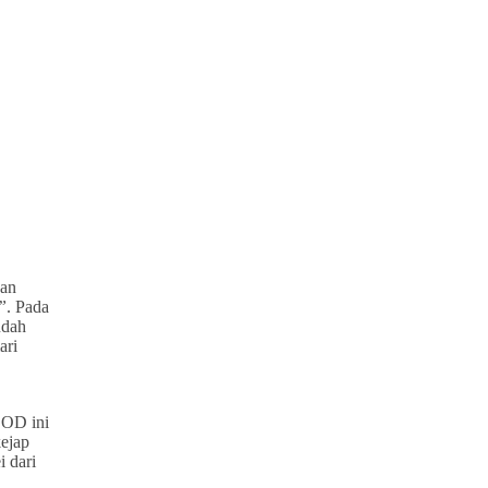
kan
”
. Pada
udah
ari
COD ini
ejap
 dari