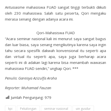
Antusiasme mahasiswa FUAD sangat tinggi terbukti diikuti
oleh 230 mahasiswa. Salah satu peserta, Qori mengaku
merasa senang dengan adanya acara ini.
Qori-Mahasiswa FUAD
“Acara seminar nasional kali ini menurut saya sangat bagus
dan luar biasa, saya senang mengikutinya karena saya ingin
tahu secara spesifik dakwah konvensional itu seperti apa
dan virtual itu seperti apa, saya juga berharap acara
seperti ini di adakan lagi karena bisa menambah wawasan
mahasiswa FUAD sendiri,” ungkap Qori. ***
Penulis
:
Gareisya Azizulfa Aroha
Rep
o
rter: Muhamad Fauzan
Jumlah Pengunjung:
979
kpi
Pekalongan
seminar nasional
uin gusdur