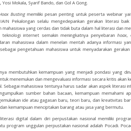
d, Yosi Mokala, Syarif Bando, dan Gol A Gong.
oax Busting
memiliki pesan penting untuk peserta webinar yai
IN Pekalongan selalu mengedepankan gerakan literasi baik l
hasiswa yang cerdas dan tidak buta dalam hal literasi dan me
ya teknologi internet semakin meningkatnya penyebaran
hoax
,
sadaran mahasiswa dalam menelan mentah adanya informasi yan
 sebagai pengetahuan mahasiswa untuk menyadarakan gerakan l
tentunya membutuhkan kemampuan yang menjadi pondasi yang di
ntuk menemukan dan mengevaluasi informasi secara kritis akan ke
tal. Sebagai mahasiswa tentunya harus sadar akan aspek literasi i
engumpulkan sumber bahan bacaan, kemampuan memahami ap
emukakan ide atau gagasan baru, teori baru, dan kreativitas bar
, dan kemampuan menciptakan barang atau jasa yang bermutu.
erasi digital dalam diri perpustakan nasional memiliki progr
tu program unggulan perpustakan nasional adalah Pocadi. Pocad