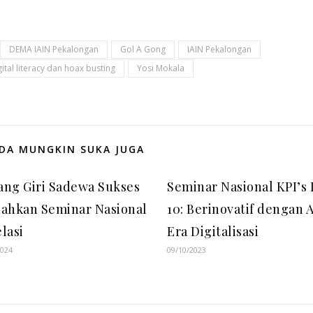
DEMA IAIN Pekalongan
Gol A Gong
IAIN Pekalongan
ital literacy dan hoax busting
Yosi Mokala
DA MUNGKIN SUKA JUGA
ng Giri Sadewa Sukses
Seminar Nasional KPI’s
ahkan Seminar Nasional
10: Berinovatif dengan A
lasi
Era Digitalisasi
2024
09/10/2023