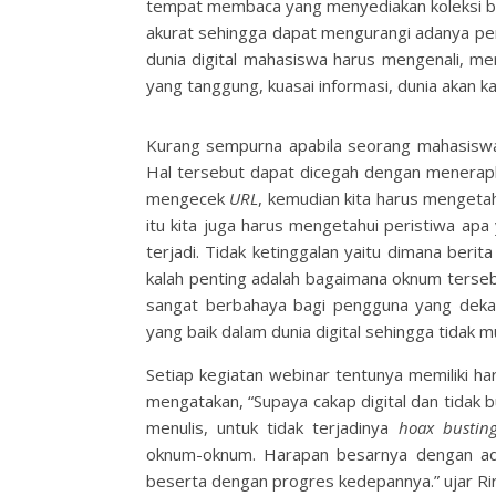
tempat membaca yang menyediakan koleksi buk
akurat sehingga dapat mengurangi adanya p
dunia digital mahasiswa harus mengenali, me
yang tanggung, kuasai informasi, dunia akan 
Kurang sempurna apabila seorang mahasiswa 
Hal tersebut dapat dicegah dengan menera
mengecek
URL
, kemudian kita harus mengeta
itu kita juga harus mengetahui peristiwa ap
terjadi. Tidak ketinggalan yaitu dimana berit
kalah penting adalah bagaimana oknum terse
sangat berbahaya bagi pengguna yang dekat
yang baik dalam dunia digital sehingga tidak
Setiap kegiatan webinar tentunya memiliki ha
mengatakan, “Supaya cakap digital dan tidak 
menulis, untuk tidak terjadinya
hoax
bustin
oknum-oknum. Harapan besarnya dengan ada
beserta dengan progres kedepannya.” ujar Rir