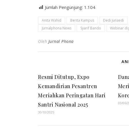
Jumlah Pengunjung:
1.104
Anita Wahid
Berita Kampus
Dedi Junaedi
Jurnalphona News
Syarif Bando
Webinar dig
Oleh
Jurnal Phona
AN
Resmi Ditutup, Expo
Dana
Kemandirian Pesantren
Meri
Meriahkan Peringatan Hari
Kore
03/06/
Santri Nasional 2025
30/10/2025