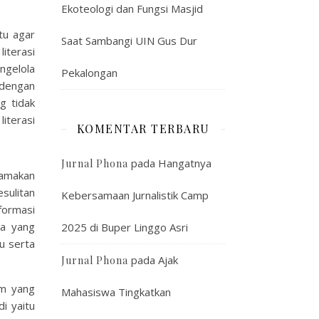
Ekoteologi dan Fungsi Masjid
tu agar
Saat Sambangi UIN Gus Dur
iterasi
ngelola
Pekalongan
 dengan
g tidak
iterasi
KOMENTAR TERBARU
pada
Hangatnya
Jurnal Phona
namakan
sulitan
Kebersamaan Jurnalistik Camp
nformasi
a yang
2025 di Buper Linggo Asri
u serta
pada
Ajak
Jurnal Phona
am yang
Mahasiswa Tingkatkan
i yaitu