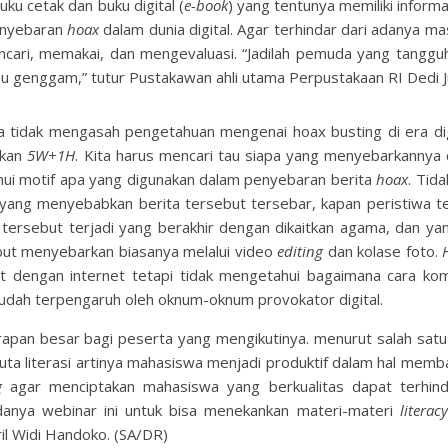
u cetak dan buku digital (
e-book
) yang tentunya memiliki inform
enyebaran
hoax
dalam dunia digital. Agar terhindar dari adanya ma
ncari, memakai, dan mengevaluasi. “Jadilah pemuda yang tanggu
kau genggam,” tutur Pustakawan ahli utama Perpustakaan RI Dedi J
tidak mengasah pengetahuan mengenai hoax busting di era digit
pkan
5W+1H
. Kita harus mencari tau siapa yang menyebarkannya
hui motif apa yang digunakan dalam penyebaran berita
hoax
. Tid
a yang menyebabkan berita tersebut tersebar, kapan peristiwa t
a tersebut terjadi yang berakhir dengan dikaitkan agama, dan yan
but menyebarkan biasanya melalui video
editing
dan kolase foto.
 dengan internet tetapi tidak mengetahui bagaimana cara kom
 mudah terpengaruh oleh oknum-oknum provokator digital.
rapan besar bagi peserta yang mengikutinya. menurut salah satu 
buta literasi artinya mahasiswa menjadi produktif dalam hal memb
g
agar menciptakan mahasiswa yang berkualitas dapat terhind
nya webinar ini untuk bisa menekankan materi-materi
literac
il Widi Handoko. (SA/DR)