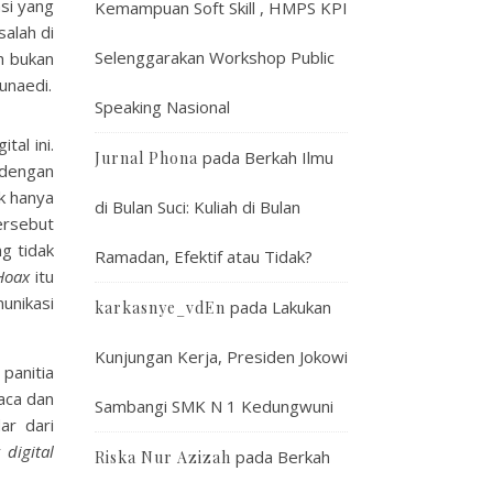
asi yang
Kemampuan Soft Skill , HMPS KPI
salah di
Selenggarakan Workshop Public
h bukan
unaedi.
Speaking Nasional
al ini.
pada
Berkah Ilmu
Jurnal Phona
 dengan
ak hanya
di Bulan Suci: Kuliah di Bulan
ersebut
g tidak
Ramadan, Efektif atau Tidak?
Hoax
itu
unikasi
pada
Lakukan
karkasnye_vdEn
Kunjungan Kerja, Presiden Jokowi
panitia
aca dan
Sambangi SMK N 1 Kedungwuni
ar dari
y digital
pada
Berkah
Riska Nur Azizah