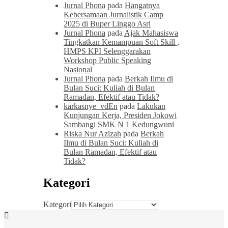
Jurnal Phona
pada
Hangatnya
Kebersamaan Jurnalistik Camp
2025 di Buper Linggo Asri
Jurnal Phona
pada
Ajak Mahasiswa
Tingkatkan Kemampuan Soft Skill ,
HMPS KPI Selenggarakan
Workshop Public Speaking
Nasional
Jurnal Phona
pada
Berkah Ilmu di
Bulan Suci: Kuliah di Bulan
Ramadan, Efektif atau Tidak?
karkasnye_vdEn
pada
Lakukan
Kunjungan Kerja, Presiden Jokowi
Sambangi SMK N 1 Kedungwuni
Riska Nur Azizah
pada
Berkah
Ilmu di Bulan Suci: Kuliah di
Bulan Ramadan, Efektif atau
Tidak?
Kategori
Kategori