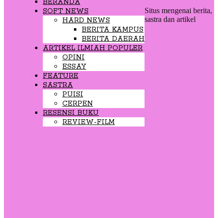
BERANDA
Situs mengenai berita,
SOFT NEWS
sastra dan artikel
HARD NEWS
BERITA KAMPUS
BERITA DAERAH
ARTIKEL ILMIAH POPULER
OPINI
ESSAY
FEATURE
SASTRA
PUISI
CERPEN
RESENSI BUKU
REVIEW-FILM