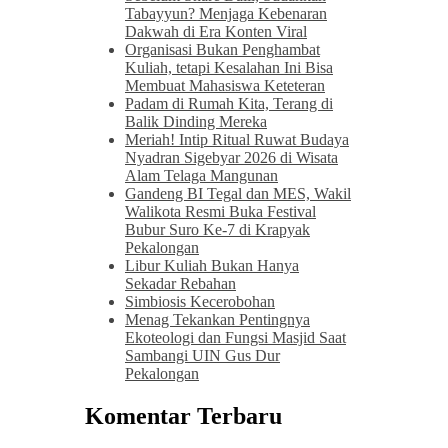
Tabayyun? Menjaga Kebenaran
Dakwah di Era Konten Viral
Organisasi Bukan Penghambat
Kuliah, tetapi Kesalahan Ini Bisa
Membuat Mahasiswa Keteteran
Padam di Rumah Kita, Terang di
Balik Dinding Mereka
Meriah! Intip Ritual Ruwat Budaya
Nyadran Sigebyar 2026 di Wisata
Alam Telaga Mangunan
Gandeng BI Tegal dan MES, Wakil
Walikota Resmi Buka Festival
Bubur Suro Ke-7 di Krapyak
Pekalongan
Libur Kuliah Bukan Hanya
Sekadar Rebahan
Simbiosis Kecerobohan
Menag Tekankan Pentingnya
Ekoteologi dan Fungsi Masjid Saat
Sambangi UIN Gus Dur
Pekalongan
Komentar Terbaru