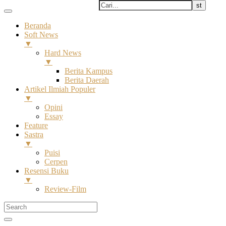
Beranda
Soft News
▼
Hard News
▼
Berita Kampus
Berita Daerah
Artikel Ilmiah Populer
▼
Opini
Essay
Feature
Sastra
▼
Puisi
Cerpen
Resensi Buku
▼
Review-Film