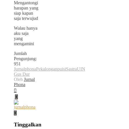
Mengantongi
harapan yang
siap kapan
saja terwujud
Walau hanya
aku saja
yang
mengamini
Jumlah
Pengunjung:
951
Jurnalphona
Pekalongan
puisi
Sastra
UIN
Gus Dur
Oleh
Jurnal
Phona
Tinggalkan