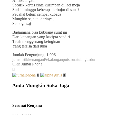
Ah aku ingat!
Secarik kertas cinta kusimpan di laci meja
Sudah minggu keberapa terbujur di sana?
Padahal belum sempat kubaca
Mungkin saja itu darinya,
Semoga saja
Bagaimana bisa kubuang surat ini
Dari kenangan yang kucipta sendiri
Telah menggenang keinginan
Yang tersisa dari luka
Jumlah Pengunjung:
1.096
jurnalistik
kenangan
Pekalongan
puisi
surat
uin gusdur
Oleh
Jurnal Phona
Anda Mungkin Suka Juga
Serunai Renjana