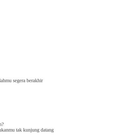
elahmu segera berakhir
h?
dukanmu tak kunjung datang