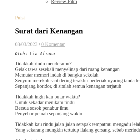
Review-Film
Puisi
Surat dari Kenangan
03/03/2023
/
0 Komentar
Oleh
: Lia
 Afiana
Tidakkah rindu menderamu?
Gelak tawa sesekali menyelinap dari ruang kenangan
Memutar memori indah di bangku sekolah
Senyum merekah saat dering terakhir berteriak nyaring tanda l
Sepanjang koridor, di situlah semua kenangan terjatuh
Tidakkah ingin kau putar waktu?
Untuk sekadar menikam rindu
Bersua sosok penabur ilmu
Penyebar petuah sepanjang waktu
Tidakkah kau rindu jalan-jalan setapak tempatmu mengadu lela
Yang sekarang mungkin tertutup ilalang gersang, sebab merin