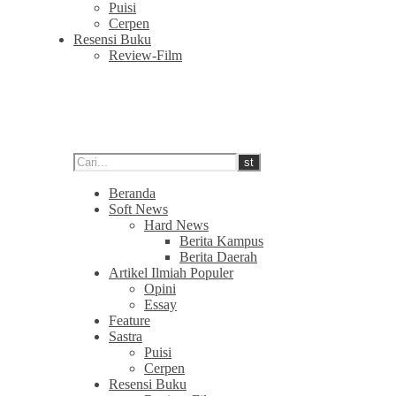
Puisi
Cerpen
Resensi Buku
Review-Film
Beranda
Soft News
Hard News
Berita Kampus
Berita Daerah
Artikel Ilmiah Populer
Opini
Essay
Feature
Sastra
Puisi
Cerpen
Resensi Buku