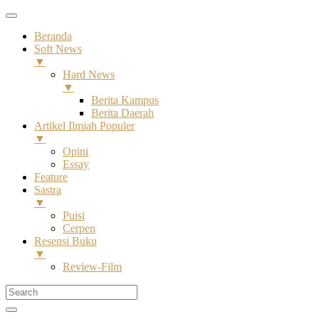
Beranda
Soft News
▼
Hard News
▼
Berita Kampus
Berita Daerah
Artikel Ilmiah Populer
▼
Opini
Essay
Feature
Sastra
▼
Puisi
Cerpen
Resensi Buku
▼
Review-Film