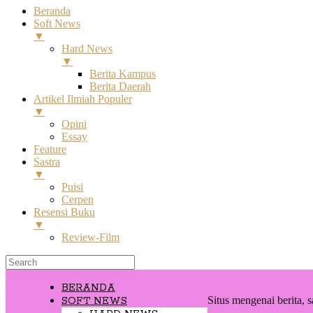
Beranda
Soft News
▼
Hard News
▼
Berita Kampus
Berita Daerah
Artikel Ilmiah Populer
▼
Opini
Essay
Feature
Sastra
▼
Puisi
Cerpen
Resensi Buku
▼
Review-Film
BERANDA
Situs mengenai berita, s
SOFT NEWS