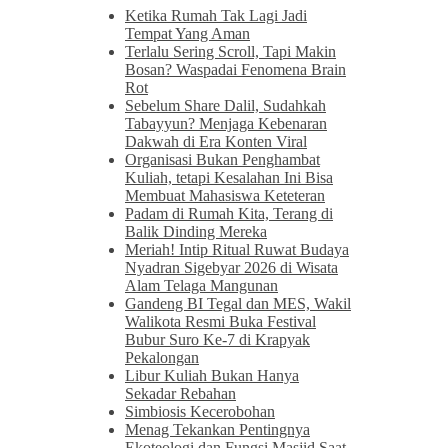
Ketika Rumah Tak Lagi Jadi
Tempat Yang Aman
Terlalu Sering Scroll, Tapi Makin
Bosan? Waspadai Fenomena Brain
Rot
Sebelum Share Dalil, Sudahkah
Tabayyun? Menjaga Kebenaran
Dakwah di Era Konten Viral
Organisasi Bukan Penghambat
Kuliah, tetapi Kesalahan Ini Bisa
Membuat Mahasiswa Keteteran
Padam di Rumah Kita, Terang di
Balik Dinding Mereka
Meriah! Intip Ritual Ruwat Budaya
Nyadran Sigebyar 2026 di Wisata
Alam Telaga Mangunan
Gandeng BI Tegal dan MES, Wakil
Walikota Resmi Buka Festival
Bubur Suro Ke-7 di Krapyak
Pekalongan
Libur Kuliah Bukan Hanya
Sekadar Rebahan
Simbiosis Kecerobohan
Menag Tekankan Pentingnya
Ekoteologi dan Fungsi Masjid Saat