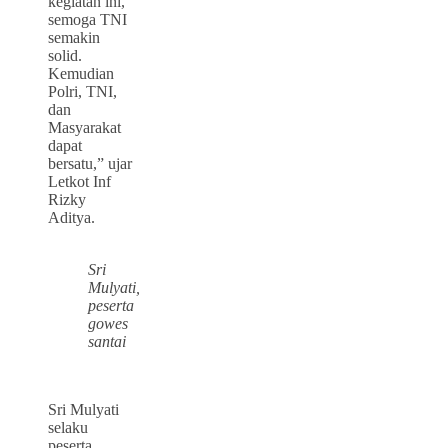
kegiatan ini,
semoga TNI
semakin
solid.
Kemudian
Polri, TNI,
dan
Masyarakat
dapat
bersatu,” ujar
Letkot Inf
Rizky
Aditya.
Sri
Mulyati,
peserta
gowes
santai
Sri Mulyati
selaku
peserta