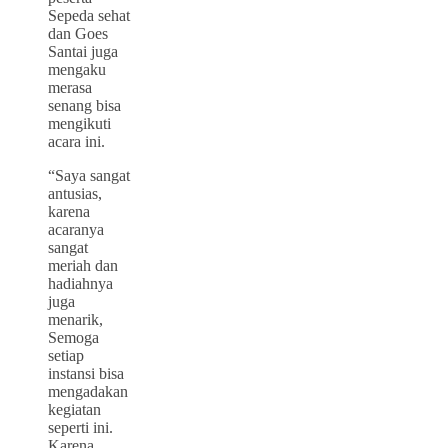
Sepeda sehat
dan Goes
Santai juga
mengaku
merasa
senang bisa
mengikuti
acara ini.
“Saya sangat
antusias,
karena
acaranya
sangat
meriah dan
hadiahnya
juga
menarik,
Semoga
setiap
instansi bisa
mengadakan
kegiatan
seperti ini.
Karena