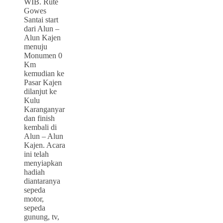
WIB. Rute
Gowes
Santai start
dari Alun –
Alun Kajen
menuju
Monumen 0
Km
kemudian ke
Pasar Kajen
dilanjut ke
Kulu
Karanganyar
dan finish
kembali di
Alun – Alun
Kajen. Acara
ini telah
menyiapkan
hadiah
diantaranya
sepeda
motor,
sepeda
gunung, tv,