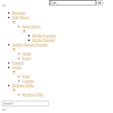
Beranda
Soft News
▼
Hard News
▼
Berita Kampus
Berita Daerah
Artikel Ilmiah Populer
▼
Opini
Essay
Feature
Sastra
▼
Puisi
Cerpen
Resensi Buku
▼
Review-Film