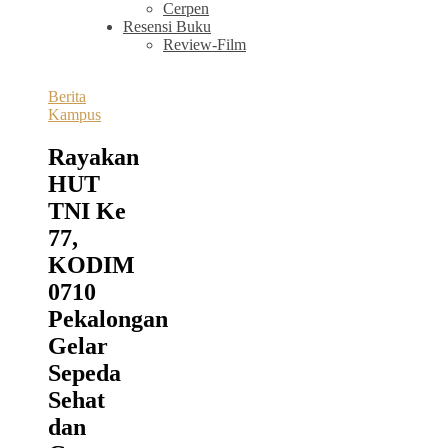
Cerpen
Resensi Buku
Review-Film
Berita
Kampus
Rayakan
HUT
TNI Ke
77,
KODIM
0710
Pekalongan
Gelar
Sepeda
Sehat
dan