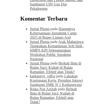
Sambangi UIN Gus Dur
Pekalongan
Komentar Terbaru
Jurnal Phona
pada
Hangatnya
Kebersamaan Jurnalistik Camp
2025 di Buper Linggo Asri
Jurnal Phona
pada
Ajak Mahasiswa
Tingkatkan Kemampuan Soft Skill ,
HMPS KPI Selenggarakan
Workshop Public Speaking
Nasional
Jurnal Phona
pada
Berkah Ilmu di
Bulan Suci: Kuliah di Bulan
Ramadan, Efektif atau Tidak?
karkasnye_vdEn
pada
Lakukan
Kunjungan Kerja, Presiden Jokowi
Sambangi SMK N 1 Kedungwuni
Riska Nur Azizah
pada
Berkah
Ilmu di Bulan Suci: Kuliah di
Bulan Ramadan, Efektif atau
Tidak?