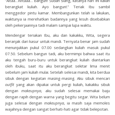
“Altaa…Witaaa… bangun! Sudah siang, katanya hari ini kalian
berangkat kuliah. Ayo bangun!.” Teriak Ibu sambil
menggedor pintu kamar. Membangunkan telah ia lakukan,
waktunya ia merehatkan badannya yang lesuh disebabkan
oleh pekerjaannya tadi malam sampai lupa waktu.
Mendengar teriakan Ibu, aku dan kakakku, Wita, segera
beranjak dari kasur untuk mandi. Ternyata benar jam sudah
menunjukkan pukul 07.00 sedangkan kuliah masuk pukul
07.50. Sebelum bangun tadi, aku bermimpi bahwa saat itu
aku tengah buru-buru untuk berangkat kuliah diantarkan
oleh ibuku, saat itu aku berangkat sekitar lima menit
sebelum jam kuliah mulai. Setelah selesai mandi, kita berdua
sibuk dengan kegiatan masing-masing. Aku sibuk mencari
outfit
yang akan dipakai untuk pergi kuliah, kakakku sibuk
dengan
makeupnya
, aku sudah selesai memakai baju
dengan rapih dengan warna yang begitu segar. Wita belum
juga selesai dengan
makeupnya
, ia masih saja memoles
wajahnya dengan sangat berhati-hati agar tidak belepotan.