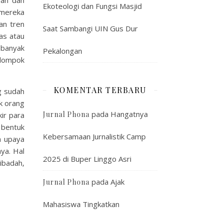
gan dan
Ekoteologi dan Fungsi Masjid
 mereka
an tren
Saat Sambangi UIN Gus Dur
as atau
 banyak
Pekalongan
elompok
KOMENTAR TERBARU
g sudah
k orang
pada
Hangatnya
Jurnal Phona
ir para
 bentuk
Kebersamaan Jurnalistik Camp
a upaya
ya. Hal
2025 di Buper Linggo Asri
ibadah,
pada
Ajak
Jurnal Phona
Mahasiswa Tingkatkan