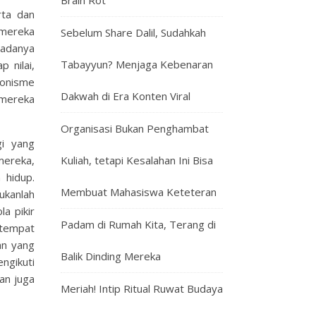
Brain Rot
rta dan
 mereka
Sebelum Share Dalil, Sudahkah
adanya
Tabayyun? Menjaga Kebenaran
 nilai,
donisme
Dakwah di Era Konten Viral
 mereka
Organisasi Bukan Penghambat
gi yang
mereka,
Kuliah, tetapi Kesalahan Ini Bisa
 hidup.
Membuat Mahasiswa Keteteran
ukanlah
a pikir
Padam di Rumah Kita, Terang di
 tempat
an yang
Balik Dinding Mereka
ngikuti
an juga
Meriah! Intip Ritual Ruwat Budaya