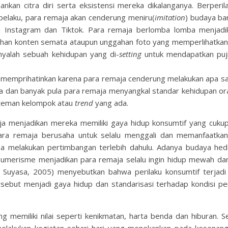
kan citra diri serta eksistensi mereka dikalanganya. Berperil
pelaku, para remaja akan cenderung meniru(
imitation
) budaya ba
si Instagram dan Tiktok. Para remaja berlomba lomba menjadik
tuhan konten semata ataupun unggahan foto yang memperlihatka
nyalah sebuah kehidupan yang di-
setting
untuk mendapatkan puj
 memprihatinkan karena para remaja cenderung melakukan apa sa
 dan banyak pula para remaja menyangkal standar kehidupan or
i teman kelompok atau
trend
yang ada.
a menjadikan mereka memiliki gaya hidup konsumtif yang cukup 
ara remaja berusaha untuk selalu menggali dan memanfaatka
pa melakukan pertimbangan terlebih dahulu. Adanya budaya he
sumerisme menjadikan para remaja selalu ingin hidup mewah da
 Suyasa, 2005) menyebutkan bahwa perilaku konsumtif terjadi
rsebut menjadi gaya hidup dan standarisasi terhadap kondisi pe
memiliki nilai seperti kenikmatan, harta benda dan hiburan. Sel