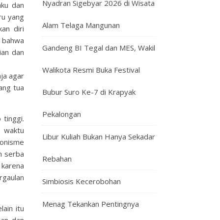
Nyadran Sigebyar 2026 di Wisata
aku dan
ru yang
Alam Telaga Mangunan
an diri
n bahwa
Gandeng BI Tegal dan MES, Wakil
ian dan
Walikota Resmi Buka Festival
ja agar
ang tua
Bubur Suro Ke-7 di Krapyak
Pekalongan
tinggi.
n waktu
Libur Kuliah Bukan Hanya Sekadar
donisme
n serba
Rebahan
 karena
rgaulan
Simbiosis Kecerobohan
Menag Tekankan Pentingnya
ain itu