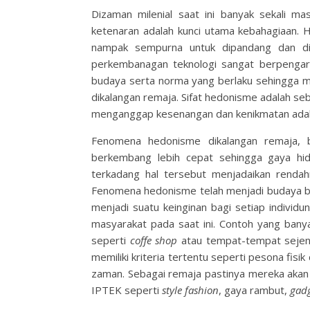
Dizaman milenial saat ini banyak sekali m
ketenaran adalah kunci utama kebahagiaan.
nampak sempurna untuk dipandang dan di
perkembanagan teknologi sangat berpengaru
budaya serta norma yang berlaku sehingga 
dikalangan remaja. Sifat hedonisme adalah s
menganggap kesenangan dan kenikmatan adala
Fenomena hedonisme dikalangan remaja, b
berkembang lebih cepat sehingga gaya hid
terkadang hal tersebut menjadaikan rendah
Fenomena hedonisme telah menjadi budaya baru
menjadi suatu keinginan bagi setiap individun
masyarakat pada saat ini. Contoh yang bany
seperti
coffe shop
atau tempat-tempat seje
memiliki kriteria tertentu seperti pesona fisik
zaman. Sebagai remaja pastinya mereka aka
IPTEK seperti
style fashion
, gaya rambut,
gad