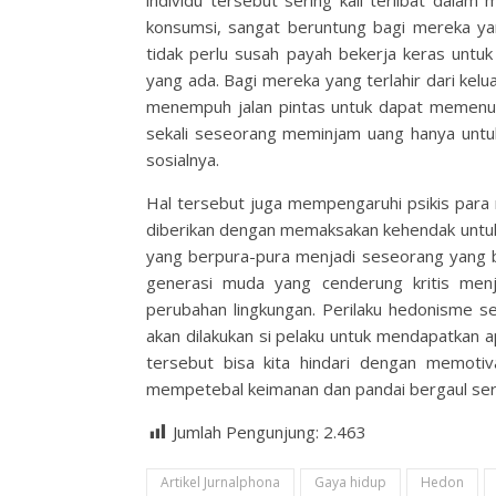
individu tersebut sering kali terlibat dala
konsumsi, sangat beruntung bagi mereka yan
tidak perlu susah payah bekerja keras unt
yang ada. Bagi mereka yang terlahir dari ke
menempuh jalan pintas untuk dapat memenuh
sekali seseorang meminjam uang hanya untu
sosialnya.
Hal tersebut juga mempengaruhi psikis para
diberikan dengan memaksakan kehendak untuk
yang berpura-pura menjadi seseorang yang bu
generasi muda yang cenderung kritis menj
perubahan lingkungan. Perilaku hedonisme se
akan dilakukan si pelaku untuk mendapatkan 
tersebut bisa kita hindari dengan memotiva
mempetebal keimanan dan pandai bergaul sert
Jumlah Pengunjung:
2.463
Artikel Jurnalphona
Gaya hidup
Hedon