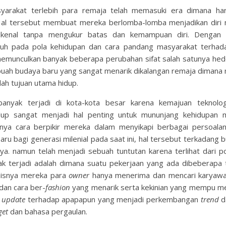
asyarakat terlebih para remaja telah memasuki era dimana ha
 Hal tersebut membuat mereka berlomba-lomba menjadikan diri
kenal tanpa mengukur batas dan kemampuan diri. Dengan 
h pada pola kehidupan dan cara pandang masyarakat terhadap
memunculkan banyak beberapa perubahan sifat salah satunya he
ebuah budaya baru yang sangat menarik dikalangan remaja dimana
h tujuan utama hidup.
anyak terjadi di kota-kota besar karena kemajuan teknolo
up sangat menjadi hal penting untuk mununjang kehidupan 
nya cara berpikir mereka dalam menyikapi berbagai persoalan
 bagi generasi milenial pada saat ini, hal tersebut terkadang b
ya. namun telah menjadi sebuah tuntutan karena terlihat dari pol
ak terjadi adalah dimana suatu pekerjaan yang ada dibeberapa
nisnya mereka para
owner
hanya menerima dan mencari karyaw
 dan cara ber-
fashion
yang menarik serta kekinian yang mempu me
n
update
terhadap apapapun yang menjadi perkembangan
trend
d
get
dan bahasa pergaulan.