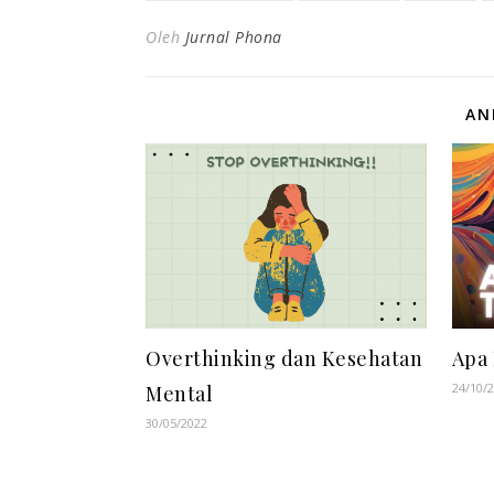
Oleh
Jurnal Phona
AN
Overthinking dan Kesehatan
Apa 
24/10/
Mental
30/05/2022