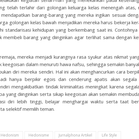
m melakukan kegiatan sehari-hari yang menekankan pada kesenan
g telah terlahir dari golongan keluarga kelas menengah atas,
uk mendapatkan barang-barang yang mereka ingikan sesuai deng
luarga golongan kelas bawah menjadikan mereka harus bekerja ker
i standarisasi kehidupan yang berkembang saat ini. Contohnya
k membeli barang yang diinginkan agar terlihat sama dengan k
 remaja, mereka menjadi kurangnya rasa syukur atas nikmat yan
 keegoisan dalam menuruti hawa nafsu, sehingga semakin banya
kan diri mereka sendiri. Hal ini akan menghancurkan cara berpik
adi hanya berpikir egois dan cenderung apatis akan segala
ndiri mengakibatkan tindak kriminalitas meningkat karena segal
apa yang diinginkan serta sikap keegoisan akan semakin membuda
si diri lebih tinggi, belajar menghargai waktu serta taat ber
a selektif memilih teman.
Hedonism
Hedonisme
Jurnalphona Artikel
Life Style