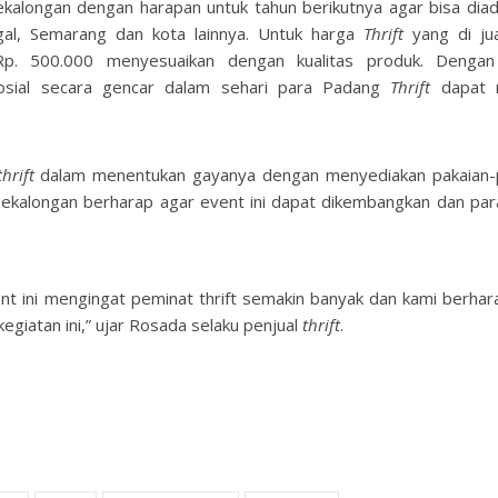
kalongan dengan harapan untuk tahun berikutnya agar bisa diad
gal, Semarang dan kota lainnya. Untuk harga
Thrift
yang di jua
 Rp. 500.000 menyesuaikan dengan kualitas produk. Denga
osial secara gencar dalam sehari para Padang
Thrift
dapat 
thrift
dalam menentukan gayanya dengan menyediakan pakaian-
ekalongan berharap agar event ini dapat dikembangkan dan para
ent ini mengingat peminat thrift semakin banyak dan kami berhar
giatan ini,” ujar Rosada selaku penjual
thrift
.