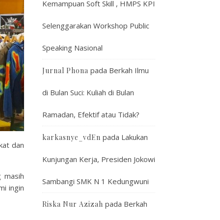
Kemampuan Soft Skill , HMPS KPI
Selenggarakan Workshop Public
Speaking Nasional
pada
Berkah Ilmu
Jurnal Phona
di Bulan Suci: Kuliah di Bulan
Ramadan, Efektif atau Tidak?
pada
Lakukan
karkasnye_vdEn
akat dan
Kunjungan Kerja, Presiden Jokowi
 masih
Sambangi SMK N 1 Kedungwuni
mi ingin
pada
Berkah
Riska Nur Azizah