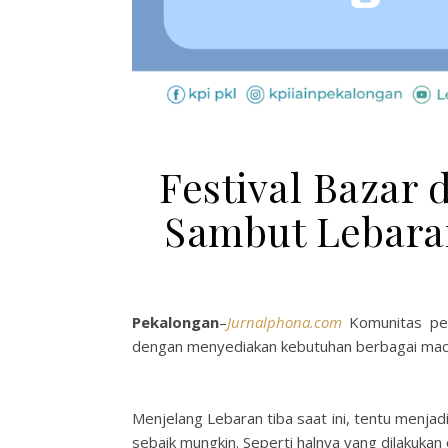
Festival Bazar 
Sambut Lebaran
Pekalongan
–
Jurnalphona.com
Komunitas p
dengan menyediakan kebutuhan berbagai m
Menjelang Lebaran tiba saat ini, tentu menj
sebaik mungkin. Seperti halnya yang dilakuka