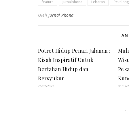
feature
Jurnalphona
Lebaran
Pekalong
Oleh
Jurnal Phona
AN
Potret Hidup Penari Jalanan :
Muh
Kisah Inspiratif Untuk
Wis
Bertahan Hidup dan
Peka
Bersyukur
Kun
26/02/2022
01/07/
T