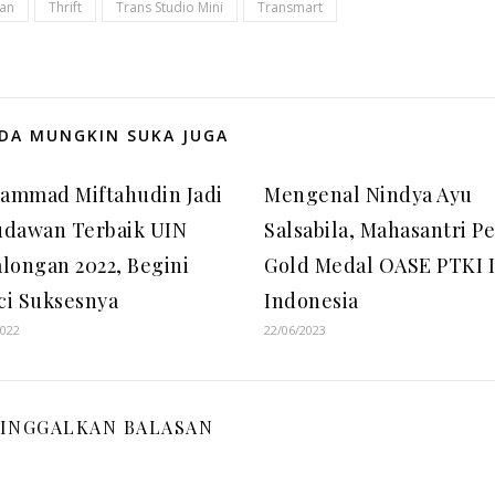
an
Thrift
Trans Studio Mini
Transmart
DA MUNGKIN SUKA JUGA
ammad Miftahudin Jadi
Mengenal Nindya Ayu
udawan Terbaik UIN
Salsabila, Mahasantri P
longan 2022, Begini
Gold Medal OASE PTKI I
ci Suksesnya
Indonesia
2022
22/06/2023
INGGALKAN BALASAN