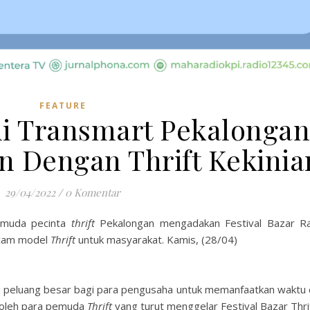
FEATURE
di Transmart Pekalongan
 Dengan Thrift Kekinia
29/04/2022
/
0 Komentar
emuda pecinta
thrift
Pekalongan mengadakan Festival Bazar R
acam model
Thrift
untuk masyarakat. Kamis, (28/04)
adi peluang besar bagi para pengusaha untuk memanfaatkan waktu
n oleh para pemuda
Thrift
yang turut menggelar Festival Bazar Thrif