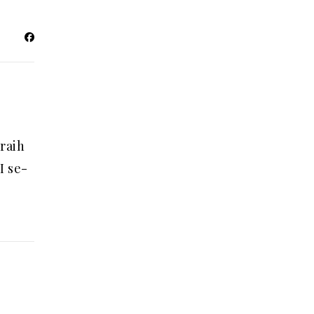
eraih
I se-