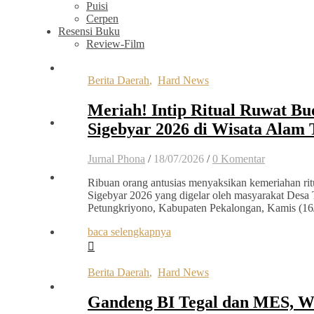
Puisi
Cerpen
Resensi Buku
Review-Film
Berita Daerah
,
Hard News
Meriah! Intip Ritual Ruwat B
Sigebyar 2026 di Wisata Alam
Jurnal Phona
/
18/07/2026
/
0 Komentar
Ribuan orang antusias menyaksikan kemeriahan ri
Sigebyar 2026 yang digelar oleh masyarakat Desa
Petungkriyono, Kabupaten Pekalongan, Kamis (16/
baca selengkapnya
Berita Daerah
,
Hard News
Gandeng BI Tegal dan MES, W