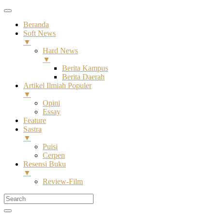
Beranda
Soft News
▼
Hard News
▼
Berita Kampus
Berita Daerah
Artikel Ilmiah Populer
▼
Opini
Essay
Feature
Sastra
▼
Puisi
Cerpen
Resensi Buku
▼
Review-Film