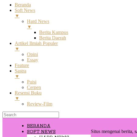
Beranda
Soft News
▼
Hard News
▼
Berita Kampus
Berita Daerah
Artikel Ilmiah Populer
▼
Opini
Essay
Feature
Sastra
▼
Puisi
Cerpen
Resensi Buku
▼
Review-Film
BERANDA
Situs mengenai berita, s
SOFT NEWS