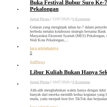
Buka Festival Bubur Suro Ke-
Pekalongan
Jurnal Phona
/
12/07/2026
/
0 Komentar
Gelaran yang menginjak tahun ke-7 dalam penyelen
berbeda melalui kolaborasi strategis bersama Bank
Masyarakat Ekonomi Syariah (MES) Pekalongan, se
Wali Kota Pekalongan,…
baca selengkapnya
SoftNews
Libur Kuliah Bukan Hanya Se
Jurnal Phona
/
10/07/2026
/
0 Komentar
Alih-alih menghabiskan waktu hanya dengan tidur
banyak dari mereka memilih kedua kegiatan yang 
muda, yaitu menjadi host live TikTok dan berjual
baca selengkapnya