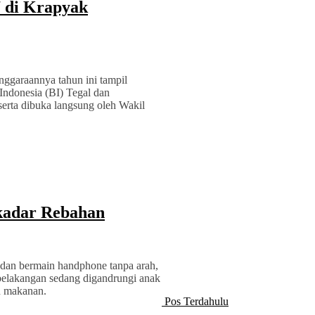
7 di Krapyak
ggaraannya tahun ini tampil
 Indonesia (BI) Tegal dan
rta dibuka langsung oleh Wakil
kadar Rebahan
 dan bermain handphone tanpa arah,
belakangan sedang digandrungi anak
an makanan.
Pos Terdahulu