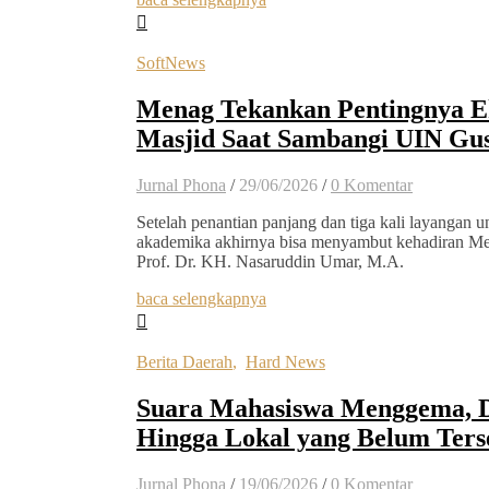
SoftNews
Menag Tekankan Pentingnya Ek
Masjid Saat Sambangi UIN Gu
Jurnal Phona
/
29/06/2026
/
0 Komentar
Setelah penantian panjang dan tiga kali layangan u
akademika akhirnya bisa menyambut kehadiran Me
Prof. Dr. KH. Nasaruddin Umar, M.A.
baca selengkapnya
Berita Daerah
,
Hard News
Suara Mahasiswa Menggema, Da
Hingga Lokal yang Belum Ters
Jurnal Phona
/
19/06/2026
/
0 Komentar