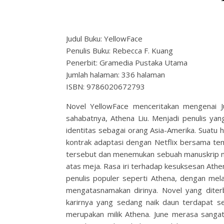
Judul Buku: YellowFace
Penulis Buku: Rebecca F. Kuang
Penerbit: Gramedia Pustaka Utama
Jumlah halaman: 336 halaman
ISBN: 9786020672793
Novel YellowFace menceritakan mengenai Ju
sahabatnya, Athena Liu. Menjadi penulis yan
identitas sebagai orang Asia-Amerika. Suatu
kontrak adaptasi dengan Netflix bersama te
tersebut dan menemukan sebuah manuskrip nov
atas meja. Rasa iri terhadap kesuksesan Ath
penulis populer seperti Athena, dengan me
mengatasnamakan dirinya. Novel yang diter
karirnya yang sedang naik daun terdapat 
merupakan milik Athena. June merasa sangat