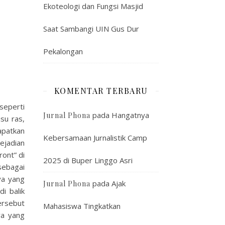
Ekoteologi dan Fungsi Masjid
Saat Sambangi UIN Gus Dur
Pekalongan
KOMENTAR TERBARU
seperti
pada
Hangatnya
Jurnal Phona
su ras,
apatkan
Kebersamaan Jurnalistik Camp
ejadian
ont” di
2025 di Buper Linggo Asri
sebagai
ya yang
pada
Ajak
Jurnal Phona
i balik
ersebut
Mahasiswa Tingkatkan
ya yang