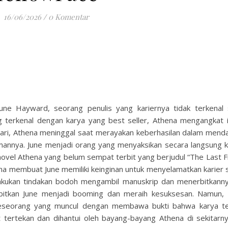
16/06/2026
/
0 Komentar
ne Hayward, seorang penulis yang kariernya tidak terkenal 
g terkenal dengan karya yang best seller, Athena mengangkat i
 hari, Athena meninggal saat merayakan keberhasilan dalam mend
mannya. June menjadi orang yang menyaksikan secara langsung k
el Athena yang belum sempat terbit yang berjudul “The Last Fr
ena membuat June memiliki keinginan untuk menyelamatkan karier 
lakukan tindakan bodoh mengambil manuskrip dan menerbitkann
bitkan June menjadi booming dan meraih kesuksesan. Namun, d
seseorang yang muncul dengan membawa bukti bahwa karya t
 tertekan dan dihantui oleh bayang-bayang Athena di sekitarn