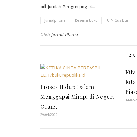
Jumlah Pengunjung:
44
Jurnalphona
Resensi buku
UIN Gus Dur
Oleh
Jurnal Phona
AN
Kit
Kita
Proses Hidup Dalam
Bias
Menggapai Mimpi di Negeri
14/02/
Orang
29/04/2022