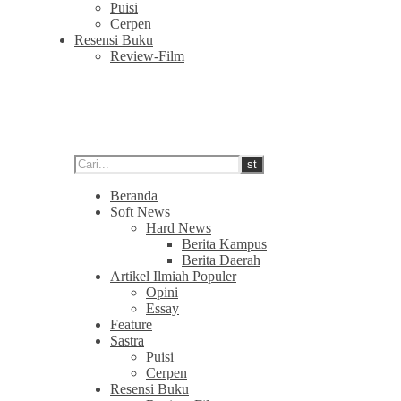
Puisi
Cerpen
Resensi Buku
Review-Film
Beranda
Soft News
Hard News
Berita Kampus
Berita Daerah
Artikel Ilmiah Populer
Opini
Essay
Feature
Sastra
Puisi
Cerpen
Resensi Buku