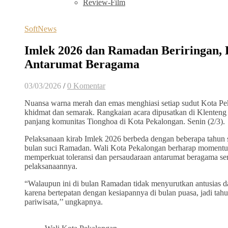
Review-Film
SoftNews
Imlek 2026 dan Ramadan Beriringan,
Antarumat Beragama
03/03/2026
/
0 Komentar
Nuansa warna merah dan emas menghiasi setiap sudut Kota Pe
khidmat dan semarak. Rangkaian acara dipusatkan di Klenteng 
panjang komunitas Tionghoa di Kota Pekalongan. Senin (2/3).
Pelaksanaan kirab Imlek 2026 berbeda dengan beberapa tahun se
bulan suci Ramadan. Wali Kota Pekalongan berharap momentu
memperkuat toleransi dan persaudaraan antarumat beragama se
pelaksanaannya.
“Walaupun ini di bulan Ramadan tidak menyurutkan antusias da
karena bertepatan dengan kesiapannya di bulan puasa, jadi ta
pariwisata,’’ ungkapnya.