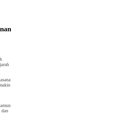
unan
uh
jarah
uasana
emakin
 namun
i dan