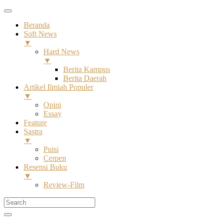
Beranda
Soft News
▼
Hard News
▼
Berita Kampus
Berita Daerah
Artikel Ilmiah Populer
▼
Opini
Essay
Feature
Sastra
▼
Puisi
Cerpen
Resensi Buku
▼
Review-Film