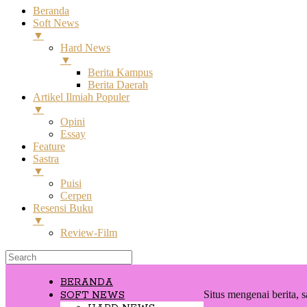
Beranda
Soft News
▼
Hard News
▼
Berita Kampus
Berita Daerah
Artikel Ilmiah Populer
▼
Opini
Essay
Feature
Sastra
▼
Puisi
Cerpen
Resensi Buku
▼
Review-Film
BERANDA
Situs mengenai berita, s
SOFT NEWS