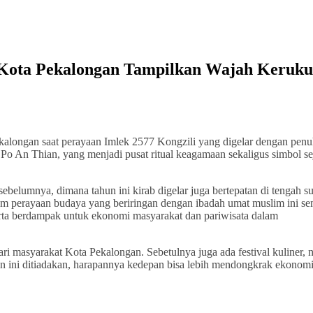
 Kota Pekalongan Tampilkan Wajah Keruk
kalongan saat perayaan Imlek 2577 Kongzili yang digelar dengan pen
Po An Thian, yang menjadi pusat ritual keagamaan sekaligus simbol se
belumnya, dimana tahun ini kirab digelar juga bertepatan di tengah s
m perayaan budaya yang beriringan dengan ibadah umat muslim ini s
rta berdampak untuk ekonomi masyarakat dan pariwisata dalam
ri masyarakat Kota Pekalongan. Sebetulnya juga ada festival kuliner,
hun ini ditiadakan, harapannya kedepan bisa lebih mendongkrak ekonom