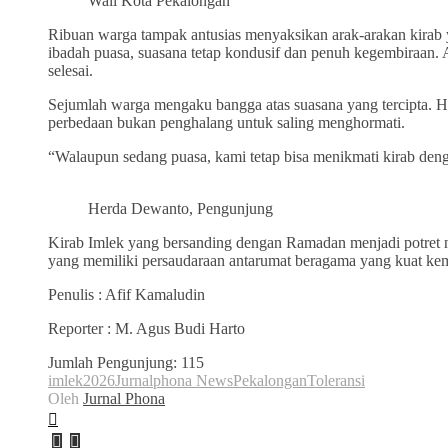
Wali Kota Pekalongan
Ribuan warga tampak antusias menyaksikan arak-arakan kirab y
ibadah puasa, suasana tetap kondusif dan penuh kegembiraan. A
selesai.
Sejumlah warga mengaku bangga atas suasana yang tercipta.
perbedaan bukan penghalang untuk saling menghormati.
“Walaupun sedang puasa, kami tetap bisa menikmati kirab deng
Herda Dewanto, Pengunjung
Kirab Imlek yang bersanding dengan Ramadan menjadi potret
yang memiliki persaudaraan antarumat beragama yang kuat kem
Penulis : Afif Kamaludin
Reporter : M. Agus Budi Harto
Jumlah Pengunjung:
115
imlek2026
Jurnalphona News
Pekalongan
Toleransi
Oleh
Jurnal Phona