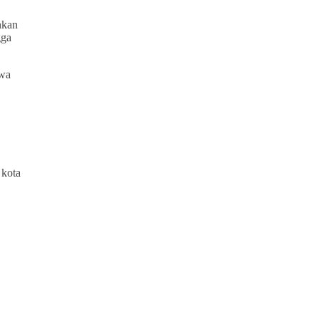
nkan
gga
hwa
 kota