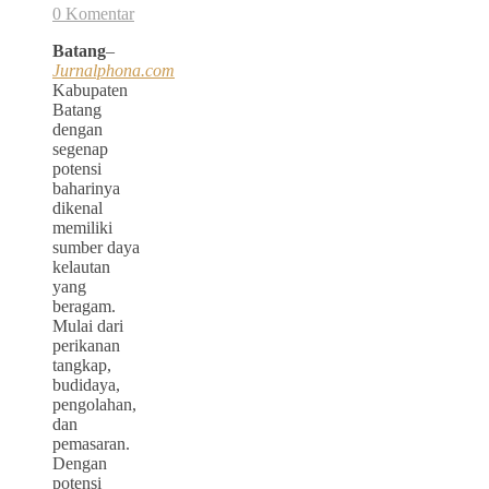
0 Komentar
Batang
–
Jurnalphona.com
Kabupaten
Batang
dengan
segenap
potensi
baharinya
dikenal
memiliki
sumber daya
kelautan
yang
beragam.
Mulai dari
perikanan
tangkap,
budidaya,
pengolahan,
dan
pemasaran.
Dengan
potensi