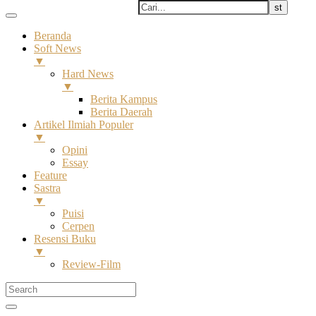
Beranda
Soft News
▼
Hard News
▼
Berita Kampus
Berita Daerah
Artikel Ilmiah Populer
▼
Opini
Essay
Feature
Sastra
▼
Puisi
Cerpen
Resensi Buku
▼
Review-Film