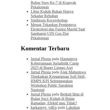
Bubur Suro Ke-7 di Krapyak
Pekalongan
Libur Kuliah Bukan Hanya
Sekadar Rebahan
Simbiosis Kecerobohan
Menag Tekankan Pentingnya
Ekoteologi dan Fungsi Masjid Saat
Sambangi UIN Gus Dur
Pekalongan
Komentar Terbaru
Jurnal Phona
pada
Hangatnya
Kebersamaan Jurnalistik Camp
2025 di Buper Linggo Asri
Jurnal Phona
pada
Ajak Mahasiswa
Tingkatkan Kemampuan Soft Skill ,
HMPS KPI Selenggarakan
Workshop Public Speaking
Nasional
Jurnal Phona
pada
Berkah Ilmu di
Bulan Suci: Kuliah di Bulan
Ramadan, Efektif atau Tidak?
karkasnye_vdEn
pada
Lakukan