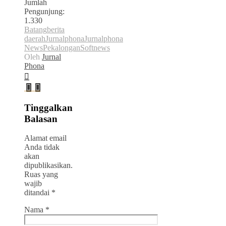
Jumlah
Pengunjung:
1.330
Batang
berita
daerah
Jurnalphona
Jurnalphona
News
Pekalongan
Softnews
Oleh
Jurnal
Phona
Tinggalkan
Balasan
Alamat email
Anda tidak
akan
dipublikasikan.
Ruas yang
wajib
ditandai
*
Nama
*