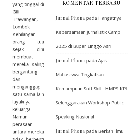
KOMENTAR TERBARU
yang tinggal di
Gili
pada
Hangatnya
Jurnal Phona
Trawangan,
Lombok.
Kebersamaan Jurnalistik Camp
Kehilangan
orang tua
2025 di Buper Linggo Asri
sejak dini
membuat
pada
Ajak
Jurnal Phona
mereka saling
bergantung
Mahasiswa Tingkatkan
dan
menganggap
Kemampuan Soft Skill , HMPS KPI
satu sama lain
layaknya
Selenggarakan Workshop Public
keluarga.
Namun
Speaking Nasional
perasaan
pada
Berkah Ilmu
Jurnal Phona
antara mereka
tidak berhenti